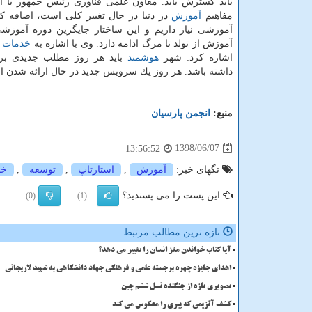
باید گسترش یابد. معاون علمی فناوری رئیس جمهور با اش
مفاهیم
آموزش
در دنیا در حال تغییر كلی است، اضافه كر
آموزشی نیاز داریم و این ساختار جایگزین دوره آموز
آموزش از تولد تا مرگ ادامه دارد. وی با اشاره به
خدمات
ش
اشاره كرد: شهر
هوشمند
باید هر روز مطلب جدیدی بر
داشته باشد. هر روز یك سرویس جدید در حال ارائه شدن اس
منبع:
انجمن پارسیان
1398/06/07
13:56:52
تگهای خبر:
آموزش
,
استارتاپ
,
توسعه
,
خد
این پست را می پسندید؟
(0)
(1)
تازه ترین مطالب مرتبط
آیا کتاب خواندن مغز انسان را تغییر می دهد؟
اهدای جایزه چهره برجسته علمی و فرهنگی جهاد دانشگاهی به شهید لاریجانی
تصویری تازه از جنگنده نسل ششم چین
کشف آنزیمی که پیری را معکوس می کند