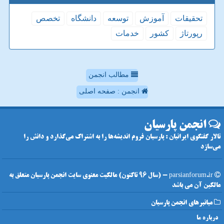
تحقیقات
آموزش
توسعه
دانشگاه
تخصص
رپورتاژ
كشور
خدمات
مطالب انجمن
انجمن : صفحه اصلی
انجمن پارسیان
تالار گفتگوی ایرانیان : پارسیان فروم اندیشه‌ها را به اشتراک می‌گذارد و دانش را
می‌سازد
parsianforum.ir - (سال 96 تاکنون) مالکیت معنوی سایت انجمن پارسیان متعلق به
مالکین آن می باشد
میانبرهای انجمن پارسیان
درباره ما