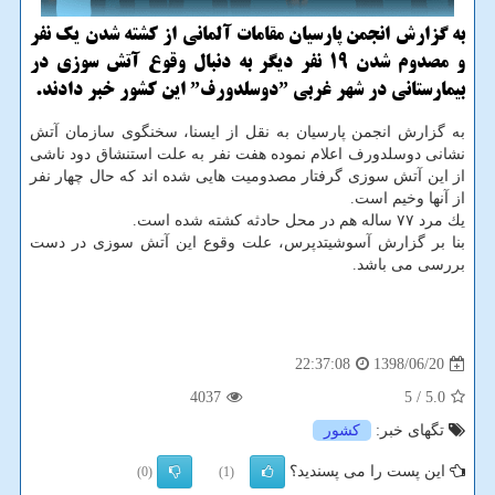
به گزارش انجمن پارسیان مقامات آلمانی از كشته شدن یك نفر
و مصدوم شدن ۱۹ نفر دیگر به دنبال وقوع آتش سوزی در
بیمارستانی در شهر غربی ˮدوسلدورفˮ این كشور خبر دادند.
به گزارش انجمن پارسیان به نقل از ایسنا، سخنگوی سازمان آتش
نشانی دوسلدورف اعلام نموده هفت نفر به علت استنشاق دود ناشی
از این آتش سوزی گرفتار مصدومیت هایی شده اند كه حال چهار نفر
از آنها وخیم است.
یك مرد ۷۷ ساله هم در محل حادثه كشته شده است.
بنا بر گزارش آسوشیتدپرس، علت وقوع این آتش سوزی در دست
بررسی می باشد.
1398/06/20
22:37:08
4037
/ 5
5.0
تگهای خبر:
كشور
این پست را می پسندید؟
(0)
(1)