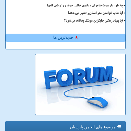
چه طور با ریموت خاموش و باتری خالی، خودرو را روشن کنیم؟
آیا کتاب خواندن مغز انسان را تغییر می دهد؟
آیا پهپاد رهگیر جایگزین موشک پدافند می شود؟
جدیدترین ها
موضوع های انجمن پارسیان