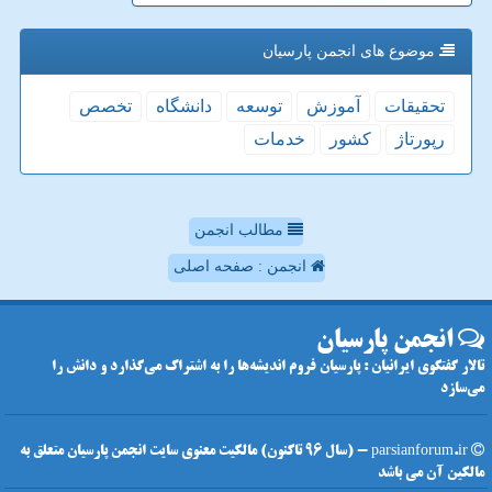
موضوع های انجمن پارسیان
تحقیقات
آموزش
توسعه
دانشگاه
تخصص
رپورتاژ
كشور
خدمات
مطالب انجمن
انجمن : صفحه اصلی
انجمن پارسیان
تالار گفتگوی ایرانیان : پارسیان فروم اندیشه‌ها را به اشتراک می‌گذارد و دانش را
می‌سازد
parsianforum.ir - (سال 96 تاکنون) مالکیت معنوی سایت انجمن پارسیان متعلق به
مالکین آن می باشد