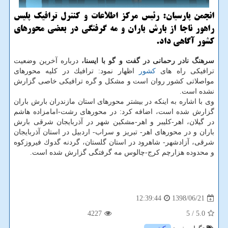
انجمن پارسیان: رئیس مركز اطلاعات و كنترل ترافیك پلیس
راهور ناجا از بارش باران و مه گرفتگی در بعضی محورهای
كشور آگاهی داد.
سرهنگ نادر رحمانی در گفت و گو با ایسنا،
درباره آخرین وضعیت
ترافیكی راه های
كشور
اظهار نمود: ترافیك در كلیه محورهای
مواصلاتی كشور روان است و مشكل و گره ترافیكی خاصی گزارش
نشده است.
وی با اشاره به اینكه در بیشتر محورهای استان مازندران بارش باران
گزارش شده است، اضافه كرد: در محورهای رشت-امامزاده هاشم
در گیلان، اهر-كلیبر و اهر-مشكین شهر در آذربایجان شرقی بارش
باران و در محورهای اهر- تبریز و سراب- اردبیل در استان آذربایجان
شرقی، آزادشهر- شاهرود در استان گلستان، گردنه گدوك فیروزكوه
و محدوده هزارچم كرج-چالوس مه گرفتگی گزارش شده است.
1398/06/21
12:39:44
4227
/ 5
5.0