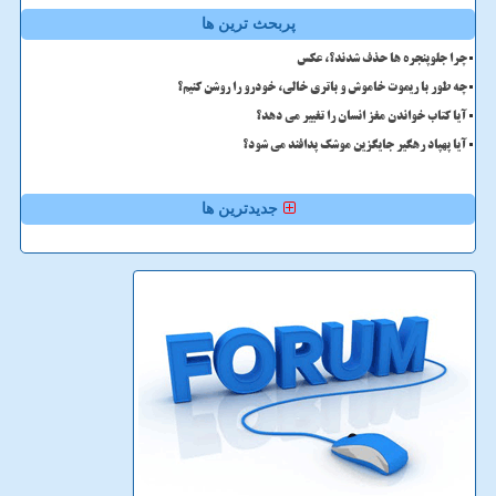
پربحث ترین ها
چرا جلوپنجره ها حذف شدند؟، عکس
چه طور با ریموت خاموش و باتری خالی، خودرو را روشن کنیم؟
آیا کتاب خواندن مغز انسان را تغییر می دهد؟
آیا پهپاد رهگیر جایگزین موشک پدافند می شود؟
جدیدترین ها