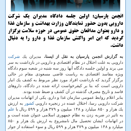
انجمن پارسیان: اولین جلسه دادگاه مدیران یك شركت
دارویی بدون حضور نمایندگان وزارت بهداشت و سازمان غذا
و دارو بعنوان مدافعان حقوق عمومی در حوزه سلامت برگزار
گردید كه این امر واكنش سازمان غذا و دارو را به دنبال
داشت.
به گزارش انجمن پارسیان به نقل از ایسنا،
مدیران یك
شركت
دارویی به علت اختلال در نظام اقتصادی و دارویی در بازداشت به سر
می برند و اولین جلسه دادگاه آنها روز سه شنبه در شعبه سوم دادگاه
ویژه مفاسد اقتصادی به ریاست قاضی مسعودی مقام در حالی
برگزار گردید كه بازداشت افراد مورد نظر مربوط به كشف یك انبار
دارویی است كه بنا بر كیفرخواست ارائه شده در دادگاه، داروهای
فاسد و تاریخ مصرف گذشته در آن كشف و ضبط شده بودند.
بنابر اعلام روابط عمومی سازمان غذا و دارو، یكی از اتهامات مدیران
شركت دارویی رسا، اختلال عمده در زنجیره دارویی
كشور
به ارزش
یك هزار و ۸۵۰ میلیارد و ۱۴۸ میلیون و ۳۷۹ هزار و ۵۹۹ ریال با
علم
به تاثیر در ضربه زدن به نظام جمهوری اسلامی عنوان شده است و
در اتهامات ایشان تحصیل مال نامشروع به ارزش یك هزار و ۸۵۰
میلیارد و ۱۴۸ میلیون و ۳۷۹ هزار و ۵۹۹ ریال و سوء استفاده از جواز