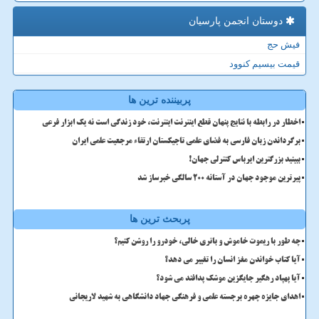
دوستان انجمن پارسیان
فیش حج
قیمت بیسیم کنوود
پربیننده ترین ها
اخطار در رابطه با نتایج پنهان قطع اینترنت اینترنت، خود زندگی است نه یک ابزار فرعی
برگرداندن زبان فارسی به فضای علمی تاجیکستان ارتقاء مرجعیت علمی ایران
ببینید بزرگترین ایرباس کنترلی جهان!
پیرترین موجود جهان در آستانه ۲۰۰ سالگی خبرساز شد
پربحث ترین ها
چه طور با ریموت خاموش و باتری خالی، خودرو را روشن کنیم؟
آیا کتاب خواندن مغز انسان را تغییر می دهد؟
آیا پهپاد رهگیر جایگزین موشک پدافند می شود؟
اهدای جایزه چهره برجسته علمی و فرهنگی جهاد دانشگاهی به شهید لاریجانی