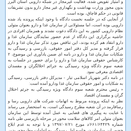
و امتیاز تفویض شده، فعالیت غیرمجاز در شبكه دارویی استان البرز
بدون مجوز وزارت بهداشت و نگهداری غیر مجاز دارو بدون تشریفات
قانونی در حكم قاچاق، بوده است.
از آنجایی كه در جلسه نخست دادگاه با وجود اینكه پرونده یاد شده
دارویی بوده است، اما مسئولانی از سازمان غذا و دارو بعنوان متولی
نظام دارویی كشور به این دادگاه دعوت نشدند و همزمان افرادی در
حاشیه برگزاری این دادگاه از عدم حضور نمایندگان سازمان غذا و
دارو انتقاد هم كرده بودند، این تناقض مورد تذكر سازمان غذا و دارو
قرار گرفته و مدیر كل دفتر امور حقوقی، بازرسی و رسیدگی به
شكایات سازمان غذا و دارو در نامه ای ضمن یادآوری این موضوع، ۲
كارشناس حقوقی سازمان غذا و دارو را برای حضور در جلسات به
شعبه سوم دادگاه ویژه رسیدگی به جرائم اخلالگران و مفسدان
اقتصادی معرفی نمود.
در نامه دكتر شهریار اسلامی تبار - مدیركل دفتر بازرسی، رسیدگی
به شكایات و امور حقوقی سازمان غذا ودارو آمده است:
« رئیس محترم شعبه سوم دادگاه ویژه رسیدگی به جرئم اختلال
گران و مفسدان اقتصاد
نظر به اینكه پرونده مربوط به اتهامات شركت های دارویی رسا و
رسافارمد در آن شعبه مطرح رسیدگی است، به استحضار می رساند
با عنایت به پیگیری های قضایی به عمل آمده توسط این سازمان
بعنوان متولی امر كالاهای سلامت محور در مرحله بازپرسی طی نامه
شماره ۶۶۱/۶۴۴۲۹/د مورخ ۱۳۹۷/۰۷/۲۱ و با توجه به عدم ابلاغ
حضور این سازمان در جلسه اول رسیدگی به اتهامات مطروحه، بدین