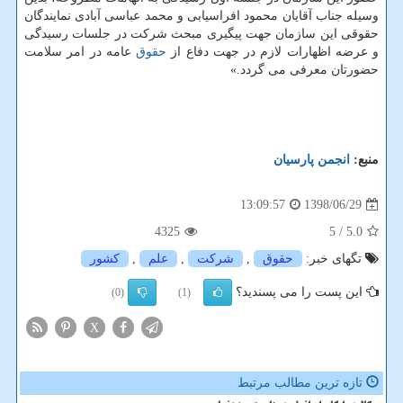
وسیله جناب آقایان محمود افراسیابی و محمد عباسی آبادی نمایندگان
حقوقی این سازمان جهت پیگیری مبحث شركت در جلسات رسیدگی
و عرضه اظهارات لازم در جهت دفاع از
حقوق
عامه در امر سلامت
حضورتان معرفی می گردد.»
منبع:
انجمن پارسیان
1398/06/29
13:09:57
4325
/ 5
5.0
تگهای خبر:
حقوق
,
شركت
,
علم
,
كشور
این پست را می پسندید؟
(0)
(1)
X
تازه ترین مطالب مرتبط