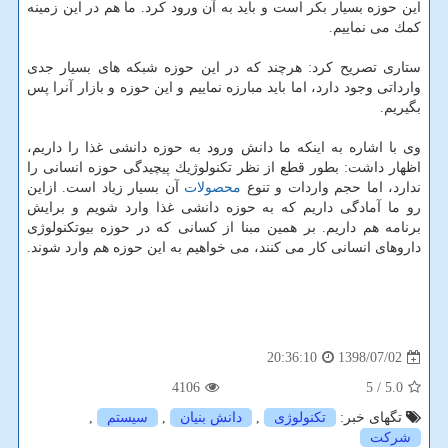
این حوزه بسیار بكر است و باید به آن ورود كرد. ما هم در این زمینه
كمك می نماییم.
ستاری تصریح كرد: هرچند كه در این حوزه شبكه های بسیار جدی
وارداتی وجود دارد، اما باید مبارزه نماییم و این حوزه و بازار آنرا پس
بگیریم.
وی با اشاره به اینكه ما دانش ورود به حوزه دانشی غذا را داریم،
اظهار داشت: بطور قطع از نظر تكنولوژیك پیچیدگی حوزه انسانی را
ندارد، اما حجم واردات و تنوع
محصولات
آن بسیار زیاد است. ازاین
رو ما آمادگی داریم كه به حوزه دانشی غذا وارد شویم و برایش
برنامه هم داریم. بر همین مبنا از كسانی كه در حوزه بیوتكنولوژی
داروهای انسانی كار می كنند، می خواهیم به این حوزه هم وارد شوند.
1398/07/02
20:36:10
4106
/ 5
5.0
تگهای خبر:
تكنولوژی
,
دانش بنیان
,
سیستم
,
شركت