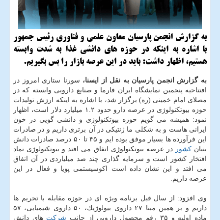
به گزارش انجمن پارسیان معاون علمی و فناوری رئیس جمهور
با اشاره به اینكه در حوزه های دانشی غذا به شدت وابسته
هستیم، اظهار داشت: باید در این عرصه بازار را پس بگیریم.
به گزارش انجمن پارسیان به نقل از ایسنا،
سورنا ستاری امروز در
افتتاحیه پنجمین نمایشگاه ایران فارما و صنایع دارویی وابسته كه در
مصلای امام خمینی (ره) برگزار شد، با اشاره به اینكه ارزش تولیدات
حوزه بیوتكنولوژی در عرصه دارو حدود ۱.۲ میلیارد دلار است، اظهار
نمود: همیشه می گویم حوزه بیوتكنولوژی و دانشی گویی در خون
ایرانی هاست و به شكلی ما ژنتیكی در آن برتری داریم و در صادرات
این فرآورده ها بسیار موفق بوده ایم و ۴۵ تا ۵۰ درصد صادرات دانش
بنیان
كشور
در عرصه بیوتكنولوژی اتفاق می افتد و بیوتكنولوژی نماد
افتخار كشور است و سرمایه گذاری چند صد میلیاردی در آن اتفاق
می افتد و این نشان داده است اكوسیستمی پویا و فعال در این
عرصه داریم.
وی افزود: از سال قبل برنامه ویژه ای در حوزه مقابله با تحریم ها
داریم و بر همین مبنا ۲۷ داروی بیولوژیك، ۵۰ داروی شیمیایی، ۵۷
ماده اولیه و ۳۵ رقم محصول دارویی از جانب
شركت
های دانش