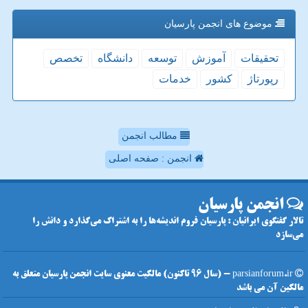
موضوع های انجمن پارسیان
تحقیقات
آموزش
توسعه
دانشگاه
تخصص
رپورتاژ
كشور
خدمات
مطالب انجمن
انجمن : صفحه اصلی
انجمن پارسیان
تالار گفتگوی ایرانیان : پارسیان فروم اندیشه‌ها را به اشتراک می‌گذارد و دانش را
می‌سازد
parsianforum.ir - (سال 96 تاکنون) مالکیت معنوی سایت انجمن پارسیان متعلق به
مالکین آن می باشد