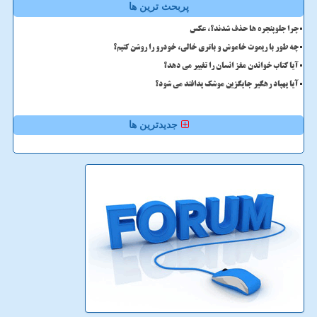
پربحث ترین ها
چرا جلوپنجره ها حذف شدند؟، عکس
چه طور با ریموت خاموش و باتری خالی، خودرو را روشن کنیم؟
آیا کتاب خواندن مغز انسان را تغییر می دهد؟
آیا پهپاد رهگیر جایگزین موشک پدافند می شود؟
جدیدترین ها