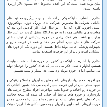
بنیان تولید شده است كه این اقلام مجموعا ۵۷۰ میلیون دلار ارزبری
داشته است.
ستاری با اشاره به اینكه یكی از اقدامات جدی ما پیگیری معافیت های
مالیاتی شركت ها بخصوص شركت های بزرگ حوزه بیوتكنولوژی
است، افزود: كاری كه ما از دو سال قبل آغاز كردیم، این بود كه
معافیت های مالیاتی همه را به حوزه R&D منتقل كردیم. در عین حال
وزارت بهداشت هم كمك زیادی در حوزه پشتیبانی از تولید داخلی
شركت های دانش بنیان انجام می دهد و همه در عرصه دارو و
تجهیزات پزشكی حامی تولید داخل هستند. این دوره یكی از دوره های
استثنائی است و باید از این فرصت استفاده نماییم.
ستاری با اشاره به اینكه در كشور در حوزه غذا به شدت وابسته
هستیم، اظهار داشت: فكر می نماییم كه غذای كشور را خودمان تولید
می نماییم، اما در حوزه بیوتك و دانشی غذا بسیار وابسته هستیم.
وی افزود: حجم زیاد داروهای دام و طیور و آبزیان و اصلاح ژنتیكی و
شیوه سنتی مان در این عرصه بسیار اذیت می كند. همین اتفاقی كه
در حوزه دارو افتاده و حدودا بحث مهاجرت افراد مطرح عرصه های
داروسازی و حوزه های مرتبط آن خیلی كم شده كه نتیجه فعالیت
شركت های دانش بنیان است. بر همین مبنا ما یك برنامه جدی هم در
حوزه داروهای دام، طیور و آبزیان و به صورت كلی غذا داریم؛ چونكه