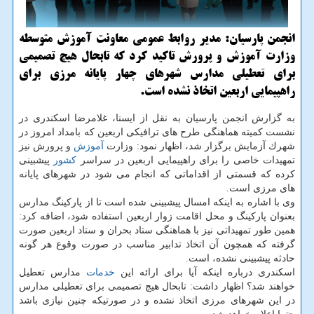
انجمن پارسیان: مدیر روابط عمومی معاونت آموزش متوسطه
وزارت آموزش و پرورش تاكید كرد كه تابحال هیچ تصمیمی
برای تعطیلی مدارس شهرهای چهار پایانه مرزی برای
راهپیمایی اربعین اتخاذ نشده است.
به گزارش انجمن پارسیان به نقل از ایسنا، غلامرضا اسكندری در
نشست كمیته هماهنگی طرح های ترافیكی اربعین كه بامداد امروز در
شهرك آزمایش برگزار شد، اظهار نمود: وزارت
آموزش
و پرورش نیز
تمهیدات خاصی را برای راهپیمایی اربعین در سراسر
كشور
پیشبینی
كرده كه قسمتی از اقداماتی كه انجام می شود در شهرهای پایانه
های مرزی است.
وی با اشاره به اینكه امسال پیشبینی شده است تا از پاركینگ مدارس
بعنوان پاركینگ و محل اقامت زوار اربعین استفاده شود، اضافه كرد:
همین طور تمهیداتی نیز با هماهنگی ستاد بحران و ستاد اربعین صورت
گرفته كه همچون آن اتخاذ تدابیر مناسب در صورت وقوع هر گونه
حادثه پیشبینی نشده، است.
اسكندری درباره اینكه آیا برای ارائه این
خدمات
مدارس تعطیل
خواهند شد؟ اظهار داشت: تابحال هیچ تصمیمی برای تعطیلی مدارس
در این شهرهای مرزی اتخاذ نشده و در صورتیكه چنین نیازی باشد