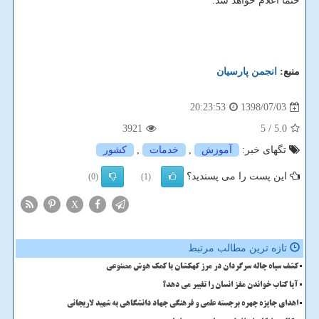
حتما اعلام خواهد شد.
منبع:
انجمن پارسیان
1398/07/03
20:23:53
3921
/ 5
5.0
تگهای خبر:
آموزش
,
خدمات
,
كشور
این پست را می پسندید؟
(0)
(1)
X
تازه ترین مطالب مرتبط
کشف سیاه چاله سرگردان در مرز کهکشان با کمک هوش مصنوعی
آیا کتاب خواندن مغز انسان را تغییر می دهد؟
اهدای جایزه چهره برجسته علمی و فرهنگی جهاد دانشگاهی به شهید لاریجانی