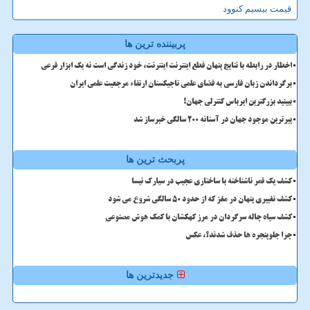
قیمت بیسیم کنوود
پربیننده ترین ها
اخطار در رابطه با نتایج پنهان قطع اینترنت اینترنت، خود زندگی است نه یک ابزار فرعی
برگرداندن زبان فارسی به فضای علمی تاجیکستان ارتقاء مرجعیت علمی ایران
ببینید بزرگترین ایرباس کنترلی جهان!
پیرترین موجود جهان در آستانه ۲۰۰ سالگی خبرساز شد
پربحث ترین ها
کشف یک قمر ناشناخته با ساختاری عجیب در سیارک نیسا
کشف تغییری پنهان در مغز که از حدود 50 سالگی شروع می شود
کشف سیاه چاله سرگردان در مرز کهکشان با کمک هوش مصنوعی
چرا جلوپنجره ها حذف شدند؟، عکس
جدیدترین ها