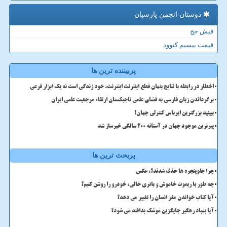
دوستان انجمن پارسیان
فیش حج
قیمت بیسیم کنوود
پربیننده ترین ها
اخطار در رابطه با نتایج پنهان قطع اینترنت اینترنت، خود زندگی است نه یک ابزار فرعی
برگرداندن زبان فارسی به فضای علمی تاجیکستان ارتقاء مرجعیت علمی ایران
ببینید بزرگترین ایرباس کنترلی جهان!
پیرترین موجود جهان در آستانه ۲۰۰ سالگی خبرساز شد
پربحث ترین ها
چرا جلوپنجره ها حذف شدند؟، عکس
چه طور با ریموت خاموش و باتری خالی، خودرو را روشن کنیم؟
آیا کتاب خواندن مغز انسان را تغییر می دهد؟
آیا پهپاد رهگیر جایگزین موشک پدافند می شود؟