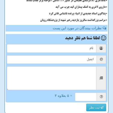
ماندگاری 82 درصدی نخبگان در کشور 420 دانش آموخته برتر جذب شدند
داروی لاغری به کمک بیماران کبد چرب می آید
پنتاگون اسناد جدیدی از اشیاء پرنده ناشناس فاش کرد
مراسم بزرگداشت سالروز بازدید رهبر شهید از پژوهشگاه رویان
نظرات بینندگان در مورد این پست
لطفا شما هم
نظر دهید
= ۵ بعلاوه ۳
ثبت نظر