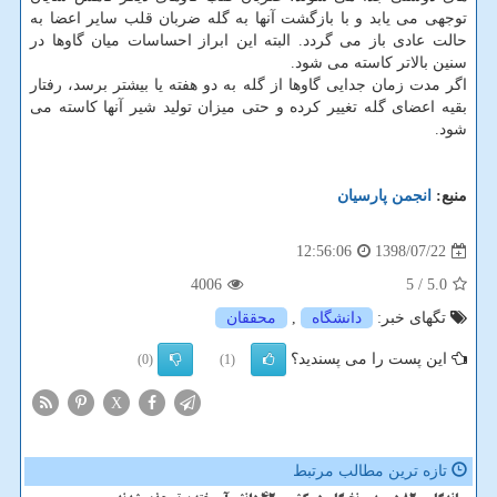
توجهی می یابد و با بازگشت آنها به گله ضربان قلب سایر اعضا به
حالت عادی باز می گردد. البته این ابراز احساسات میان گاوها در
سنین بالاتر كاسته می شود.
اگر مدت زمان جدایی گاوها از گله به دو هفته یا بیشتر برسد، رفتار
بقیه اعضای گله تغییر كرده و حتی میزان تولید شیر آنها كاسته می
شود.
منبع:
انجمن پارسیان
1398/07/22
12:56:06
4006
/ 5
5.0
تگهای خبر:
دانشگاه
,
محققان
این پست را می پسندید؟
(0)
(1)
X
تازه ترین مطالب مرتبط