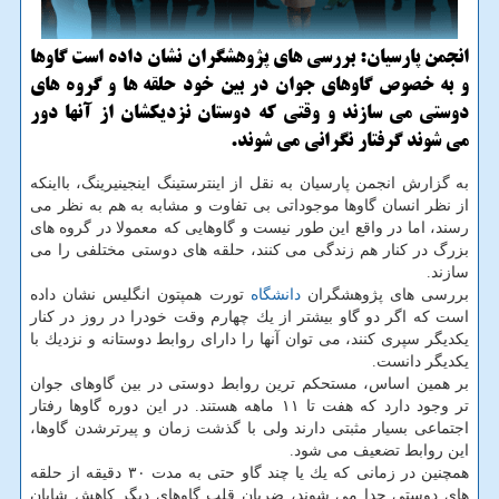
انجمن پارسیان: بررسی های پژوهشگران نشان داده است گاوها
و به خصوص گاوهای جوان در بین خود حلقه ها و گروه های
دوستی می سازند و وقتی كه دوستان نزدیكشان از آنها دور
می شوند گرفتار نگرانی می شوند.
به گزارش انجمن پارسیان به نقل از اینترستینگ اینجینیرینگ، بااینكه
از نظر انسان گاوها موجوداتی بی تفاوت و مشابه به هم به نظر می
رسند، اما در واقع این طور نیست و گاوهایی كه معمولا در گروه های
بزرگ در كنار هم زندگی می كنند، حلقه های دوستی مختلفی را می
سازند.
بررسی های پژوهشگران
دانشگاه
تورت همپتون انگلیس نشان داده
است كه اگر دو گاو بیشتر از یك چهارم وقت خودرا در روز در كنار
یكدیگر سپری كنند، می توان آنها را دارای روابط دوستانه و نزدیك با
یكدیگر دانست.
بر همین اساس، مستحكم ترین روابط دوستی در بین گاوهای جوان
تر وجود دارد كه هفت تا ۱۱ ماهه هستند. در این دوره گاوها رفتار
اجتماعی بسیار مثبتی دارند ولی با گذشت زمان و پیرترشدن گاوها،
این روابط تضعیف می شود.
همچنین در زمانی كه یك یا چند گاو حتی به مدت ۳۰ دقیقه از حلقه
های دوستی جدا می شوند، ضربان قلب گاوهای دیگر كاهش شایان