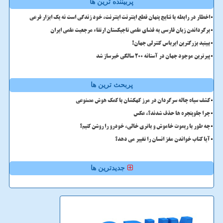
پربیننده ترین ها
اخطار در رابطه با نتایج پنهان قطع اینترنت اینترنت، خود زندگی است نه یک ابزار فرعی
برگرداندن زبان فارسی به فضای علمی تاجیکستان ارتقاء مرجعیت علمی ایران
ببینید بزرگترین ایرباس کنترلی جهان!
پیرترین موجود جهان در آستانه ۲۰۰ سالگی خبرساز شد
پربحث ترین ها
کشف سیاه چاله سرگردان در مرز کهکشان با کمک هوش مصنوعی
چرا جلوپنجره ها حذف شدند؟، عکس
چه طور با ریموت خاموش و باتری خالی، خودرو را روشن کنیم؟
آیا کتاب خواندن مغز انسان را تغییر می دهد؟
جدیدترین ها