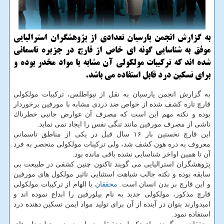
به گزارش انجمن پارسیان تعدادی از پژوهشگران استرالیایی
موفق به شناسایی گونه ای خاص از قارچ در جزیره تاسمانی
شده اند كه تركیبات مولكولی آن مشابه با مواد مخدر بوده و
برای تسكین درد قابل استفاده می باشد.
به گزارش انجمن پارسیان به نقل از نیواطلس، تركیبات مولكولی
قارچ تازه كشف شده از خواص ضد دردی مشابه با مورفین برخوردار
بوده و نكته مهم این است كه مصرف آن عوارض جانبی خطرناك
ناشی از مصرف مورفین مانند تنگی نفس را ایجاد نمی نماید.
این قارچ نخستین بار ۱۶ سال قبل در یكی از مناطق تاسمانی
معروف به دره هون كشف شد، ولی تركیبات مولكولی منحصر به فرد
آن تا همین اواخر شناسایی نشده باقی مانده بود.
پژوهشگران استرالیایی می گویند تاكنون چنین كشفی در طبیعت بی
سابقه بوده و نكته جالب شباهت استثنایی تاثیر مولكول های مورفین
و این قارچ بر بدن انسان است.
محققان
با الهام از تركیبات مولكولی
قارچ مذكور، مولكولی جدید به نام بیلورفین را ابداع نموده اند و
امیدوارند بتوان در آینده از آن برای تولید مواد ایمن تسكین دهنده درد
استفاده نمود.