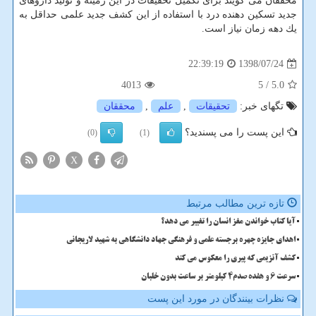
محققان می گویند برای تكمیل تحقیقات در این زمینه و تولید داروهای
جدید تسكین دهنده درد با استفاده از این كشف جدید علمی حداقل به
یك دهه زمان نیاز است.
1398/07/24
22:39:19
4013
/ 5
5.0
تگهای خبر:
تحقیقات
,
علم
,
محققان
این پست را می پسندید؟
(0)
(1)
X
تازه ترین مطالب مرتبط
آیا کتاب خواندن مغز انسان را تغییر می دهد؟
اهدای جایزه چهره برجسته علمی و فرهنگی جهاد دانشگاهی به شهید لاریجانی
کشف آنزیمی که پیری را معکوس می کند
سرعت 6 و هفده صدم4 کیلومتر بر ساعت بدون خلبان
نظرات بینندگان در مورد این پست