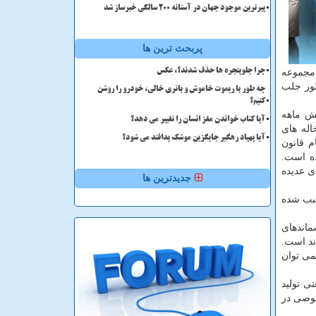
پیرترین موجود جهان در آستانه ۲۰۰ سالگی خبرساز شد
پربحث ترین ها
اضافه كرد: روزانه حدود ۸۰۰۰ تن پسماند به مجموعه
چرا جلوپنجره ها حذف شدند؟، عکس
طور جلب
چه طور با ریموت خاموش و باتری خالی، خودرو را روشن
کنیم؟
شش ماهه
آیا کتاب خواندن مغز انسان را تغییر می دهد؟
ارستانی و ۳۸ هزار تن خاك و نخاله های
آیا پهپاد رهگیر جایگزین موشک پدافند می شود؟
ند. از سال ۸۳ قانون جامعی به نام قانون
ه است.
یلهای عدیده
جدیدترین ها
سبب شده
ماندهای
ند است.
می توان
ی تولید
صوصی در