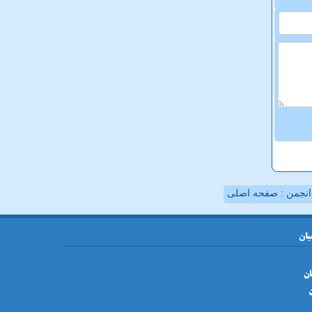
نجمن : صفحه اصلی
یان
ان
ن