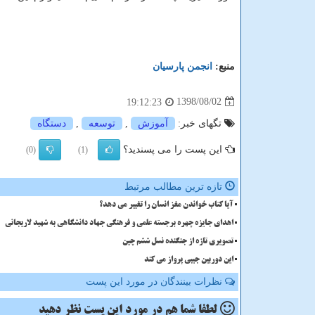
منبع:
انجمن پارسیان
1398/08/02
19:12:23
تگهای خبر:
آموزش
,
توسعه
,
دستگاه
این پست را می پسندید؟
(0)
(1)
تازه ترین مطالب مرتبط
آیا کتاب خواندن مغز انسان را تغییر می دهد؟
اهدای جایزه چهره برجسته علمی و فرهنگی جهاد دانشگاهی به شهید لاریجانی
تصویری تازه از جنگنده نسل ششم چین
این دوربین جیبی پرواز می کند
نظرات بینندگان در مورد این پست
لطفا شما هم
در مورد این پست
نظر دهید