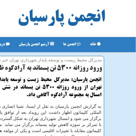
انجمن پارسیان
خانه
انجمن ها
آرشیو انجمن پارسیان
دربا
مدیركل محیط زیست و توسعه پایدار شهرداری تهران خبر دا
ورود روزانه ۵۳۰۰ تن پسماند به آرادكوه ظرف مدت ۶ ماه
انجمن پارسیان: مدیركل محیط زیست و توسعه پاید
تهران از ورود روزانه 5300 تن پسما
امسال به مجموعه آرادكوه آگاهی داد.
به گزارش انجمن پارسیان به نقل از ایسنا، شینا انصاری 
المللی كلیماتون اظهار داشت: این رویداد بعد از توافق 
برگزار می شود و امسال شهرداری تهران به شكل گسترده ا
با تمركز بر سوژه كاهش تولید پسماند برگزار می نماید. م
كلیماتون مقابله با تغییرات اقلیمی است و یكی از مولفه ها