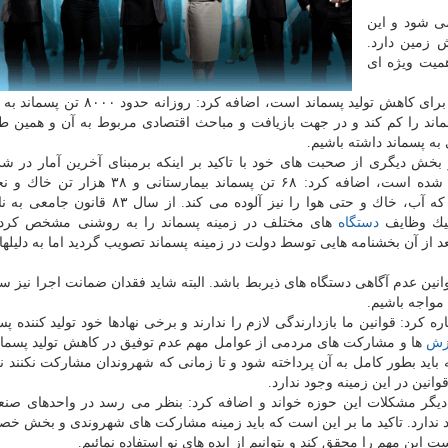
می شود و این
زمین دارد.
میت ویژه ای
وی با تاكید بر اینكه محور رویداد كلیماتون امسال كوشش برای كاهش تولید پسماند است، 
ماند را كم كند و در جهت بازیافت و مباحث اقتصادی مربوط به آن و همین 
ه پسماند داشته باشیم.
 بخش دیگری از صحبت های خود با تاكید بر اینكه برمبنای آخرین آمار در 
نخست سال جاری روزانه ۵۳۰۰ تن پسماند آرادكوه وارد شده است، اضافه كرد: ۶۸ تن پسماند بیم
ساختمانی حاكی از تولید بی رویه پسماند در تهران است كه آب، خاك و حتی هوا را نیز آلوده می ك
كیك وظایف
دستگاه
های مختلف در زمینه پسماند را به روشنی مشخص كرد
ون نیز در سال ۸۴ ابلاغ گردیده و بعد از آن بخشنامه هایی توسط دولت در زمینه پسماند تصویب گردید اما به دل
وانین عدم آگاهی دستگاه های ذیربط باشد. البته شاید فقدان ضمانت اجرا نیز 
كرد: قوانین ما بازدارندگی لازم را ندارند و برخی نهادها خود تولید كننده پس
زش
ها و مشاركت های مردمی از عوامل مهم عدم توفیق در كاهش تولید پسما
د بطور كامل به آن پرداخته شود و تا زمانی كه شهروندان مشاركت نكنند ن
انین در این زمینه وجود ندارد.
دیگر مشكلات این حوزه خواند و اضافه كرد: بنظر می رسد در واحدهای صنعت
ود ندارد. تاكید ما بر این است كه باید زمینه مشاركت های شهروندی و بخش خ
این مهم را محقق كند و بتوانیم از ایده های نو استفاده نمائیم.