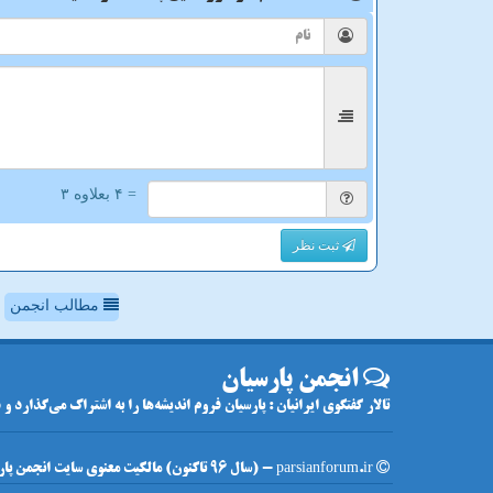
= ۴ بعلاوه ۳
ثبت نظر
مطالب انجمن
انجمن پارسیان
تالار گفتگوی ایرانیان : پارسیان فروم اندیشه‌ها را به اشتراک می‌گذارد و
parsianforum.ir - (سال 96 تاکنون) مالکیت معنوی سایت انجمن پارسیان متعلق به مالکین آن می باشد