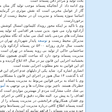
بحث تولید و مراكز دفن پسماند است.
وی ادامه داد: از آنجائیكه پسماند موجب تولید گاز متان 
گاز از عوامل مخربی است كه نقش موثری در گرمایش 
اساسا سوژه پسماند و مدیریت آن در محیط زیست از اه
برخوردارست.
آرادكوه وارد می شود. بدین سبب هر اقدامی كه تولید پس
مشاركت های مردمی باشد كمك می نماید كه نگاه متفاوتی ب
مدیركل محیط زیست و
توسعه
پایدار شهرداری تهران در
مدیریت پسماند وجود دارد كه مباحث كلیدی همچون تف
بخشنامه اجرایی این قان
ای این قوانین به نحو مطلوب اجرایی نشده است.
انصاری اشاره كرد: شاید یكی از دلیلهای عدم اجرای این ق
كه با گذشت ۱۴ سال هنوز در اجرای این قانون با مشكلاتی مواجه باشیم.
وی با اشاه به برخی قوانین مربوط به مدیریت پسماند اشاره 
خطرناك هستند. ناچیز بودن مجازات ها و بی توجهی به
آمو
بی شك جلب مشاركت مردم از مهمترین مواردی است كه بای
اهداف را به پیش برد. البته نظارت دقیق و كافی بر اجرای قو
وی فقدان همكاریهای فرابخشی در مدیریت پسماند را از 
كننده پسماند اطلاع كافی درباره مدیریت این پسماندها وج
حوزه مدیریت پسماند را فراهم نماییم كه امیدوارم این نشست 