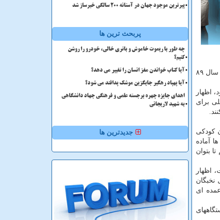
پیرترین موجود جهان در آستانه ۲۰۰ سالگی خبرساز شد
پربحث ترین ها
چه طور با ریموت خاموش و باتری خالی، خودرو را روشن
کنیم؟
آیا کتاب خواندن مغز انسان را تغییر می دهد؟
در امور نخبگان به فرمایش مقام معظم رهبری در بهمن ماه سال ۸۹
آیا پهپاد رهگیر جایگزین موشک پدافند می شود؟
، اظهار
اهدای جایزه چهره برجسته علمی و فرهنگی جهاد دانشگاهی
لی برای
به شهید لاریجانی
ند.
ن كودكی
جدیدترین ها
ا آماده
تا بتوان
، اظهار
نخبگان
عمده ای
تگاههای