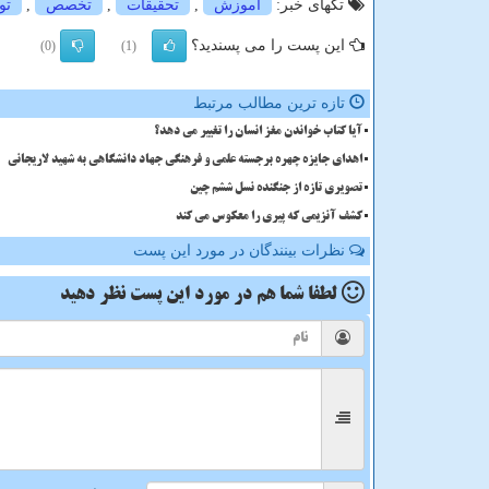
تگهای خبر:
آموزش
,
تحقیقات
,
تخصص
,
تو
این پست را می پسندید؟
(0)
(1)
تازه ترین مطالب مرتبط
آیا کتاب خواندن مغز انسان را تغییر می دهد؟
اهدای جایزه چهره برجسته علمی و فرهنگی جهاد دانشگاهی به شهید لاریجانی
تصویری تازه از جنگنده نسل ششم چین
کشف آنزیمی که پیری را معکوس می کند
نظرات بینندگان در مورد این پست
لطفا شما هم
در مورد این پست
نظر دهید