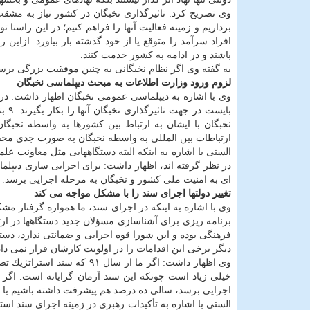
وی تصریح كرد: تاثیرگذاری نخبگان در كشور نیاز به مشقت
برداریم و زمینه فعالیت آنها را فراهم كنیم؛ در این راستا
افراد سرآمد را متوقع یا از خود گذشته بار بیاورد. ازاین
باشند و در ادامه به كشور خدمت كنند.
به گفته وی اگر نظام نخبگانی به چنین موفقیت بزرگی برس
لزوم ورود وزارت اطلاعات به مبحث دیپلماسی نخبگان
بایس
نخبگان با ایشان به ارتباط بین كشورها به واسطه نخبگان
ارتباطات بین المللی به واسطه نخبگان به صورت جدی مح
الستی با اشاره به اینكه البته دستگاههایی مثل معاونت عل
در نظر گرفته اند، اظهار داشت: برای اجرایی سازی دیپلم
ای به امنیت ملی كشور و نخبگان به مرحله اجرایی برسد.
تغییر دولتها اجرای سند را با مشكل مواجه می كند
وی با اشاره به اینكه در اجرای سند، ما همواره گرفتار مش
برنامه ریزی برای آشناسازی مسؤلان جدید دستگاهها در ارت
فرهنگی بوده و این شورا قوه اجرایی و ضمانتی ندارد، دست
دیگر برخی این اقدامات را در اولویت كارشان قرار نمی د
خیلی زیاد است چونكه این سند آرمان گرایانه است. اگر 
اجرایی برسد، سالی ده درصد هم پیشرفت داشته باشیم با 
الستی با اشاره به تأكیدات رهبری در زمینه اجرای سند استر