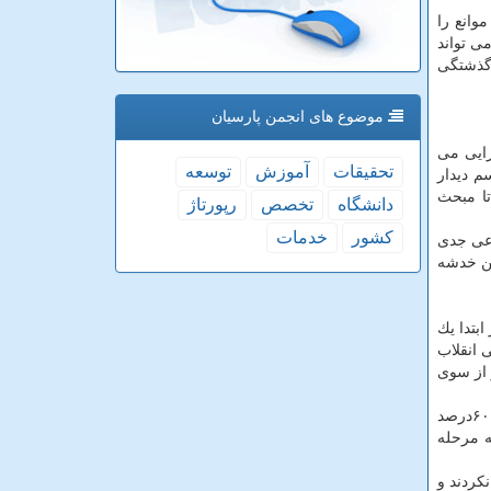
وانع را
ی تواند
دگذشتگی
موضوع های انجمن پارسیان
ام دستگاههای اجرایی می
تحقیقات
آموزش
توسعه
 مراسم دیدار
تا مبحث
دانشگاه
تخصص
رپورتاژ
كشور
خدمات
وعی جدی
تن خدشه
بتدا یك
 انقلاب
 از سوی
وی اظهار داشت: اگر ما از سال ۹۱ كه سند استراتژیك تصویب گردید، هر سال ۱۰ درصد پیشرفت می داشتیم حالا ۶۰ درصد جلو بودیم؛ ۶۰درصد
ه مرحله
كردند و