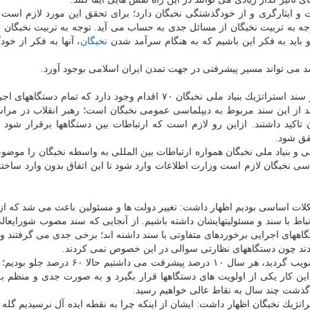
 و ایثارگری و از خودگذشتگی نخبگان دارد؛ برای تحقق این مورد لازم است م
 توجه به تربیت نخبگان از مسائل جدی به حساب می آید. توجه به تربیت نخبگان م
 رو باید به فكر این باشیم كه به هنگام سرآمد شدن
نخبگان
، آنها به فكر از خو
د می تواند مسیر پیشرفتی در جهت تمدن ایران اسلامی بوجود آورد.
وی با اشاره به دیپلماسی عمومی نخبگان اظهار داشت: در سند استراتژیك بنیاد ملی نخبگان ۷۰ اقدام وجود دارد كه تم
ت در جهت تاثیرگذاری نخبگان آنها را بكار بگیرند. ۹ بند از این سند مربوط به دیپلماسی عمومی نخبگان است؛ رهبر انقلاب در
 تاكید داشتند. ازاین رو لازم است كه ارتباطات بین دستگاهها برقرار شود 
قق شود.
می و بنیاد ملی نخبگان همواره ارتباطات بین المللی به واسطه نخبگان را موض
اسی نخبگان لازم است وزارت اطلاعات وارد شود تا این اتفاق بدون وارد ساخ
كلات اساسی بودیم اظهار داشت: تغییر دولت ها و مسئولین باعث می شد كه از ا
باط با سند و مسئولیتهایشان داشته باشیم. از آنجایی كه سند مصوب شورایعالی
گاههای اجرایی برخوردهای متفاوتی با سند داشته اند؛ برخی جدی می گرفتند و
ادند چون دستگاههای نظارتی سوالی در این خصوص نمی كردند.
این كار یكی از اولویت های دستگاهها قرار بگیرد و به صورت جدی و منظم ب
گذشت چند سال به نقاط عالی خواهیم رسید.
اتژیك نخبگان اظهار داشت: ایشان از اینكه چرا به نقطه ایده آل نرسیدیم گله ن