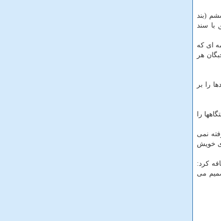
م (بند
 با سند
مه ای كه
بگان هر
ا را بر
اهها را
فته نمی
ای خویش
فه كرد:
صمیم می