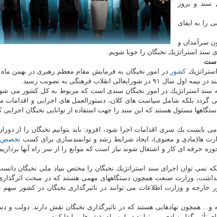
 سند و بروز
 را به ایفای
ون سرآمدان و
ی سند استراتژیك نخبگان را جویا شویم.
 است
 استراتژیك
كشور
اینكه سند استراتژیك در امور نخبگان سندی است كه مربوط به كل كشور می شود
نمی گردد بلكه شامل سیاست های كلان، دستورالعمل های اجرایی و اقدامات م
تگاهها مسئول هستند كه این سند را جهت استفاده از توانایی نخبگان اجرایی كن
می بایست یك سری اقدامات اجرا شود، افزود: باید بتوانیم نخبگان را از دورا
ارت ها(مادی و معنوی)، ایجاد شرایط رشد و توانمندسازی برای كسب
تخصص
ه
وزه حرفه ای كار و اشتغال شوند نیاز است كه موانع را از سر راه آنها برداریم 
ینكه نمی توان اجرای سند استراتژیك نخبگان را مختص بنیاد ملی نخبگان دانست
داشت، وزارت صنعت همچون دستگاههای مهمی هستند كه در مبحث اثرگذاری 
ور خارجه و وزارت اطلاعات می توانند در تاثیرگذاری نخبگان در كشور سهم 
و... همچون نهادهایی هستند كه در تاثیرگذاری نخبگان نقش دارند. دولت و دس
ی تأثیر گذار زیادی می توانند در این راه نقش هایی ایفا كنند.