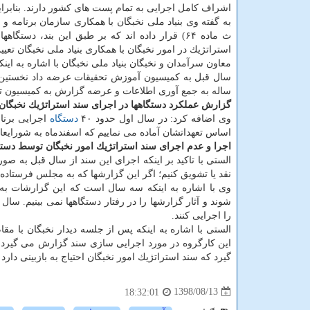
اشراف كامل اجرایی به تمام پست های كشور دارند. بنابراین 
به گفته وی بنیاد ملی نخبگان با همكاری سازمان برنامه 
ث ماده ۶۴) قرار داده اند كه بر طبق این بند، 
استراتژیك در امور نخبگان با همكاری بنیاد ملی نخبگان تعیین
معاون سرآمدان و نخبگان بنیاد ملی نخبگان با اشاره به این
سال قبل به كمیسیون آموزش تحقیقات عرضه داد نخستین گز
ساله به جمع آوری اطلاعات و عرضه گزارش به كمیسیون ت
گزارش عملكرد دستگاهها در اجرای سند استراتژیك نخبگا
وی اضافه كرد: در سال اول حدود ۴۰
دستگاه
اجرایی برنا
اساس تعهداتشان آماده می نماییم كه اسفندماه به شورای
اجرا و عدم اجرای سند استراتژیك امور نخبگان توسط دستگ
الستی با تاكید بر اینكه اجرای این سند از سال قبل به
نقد یا تشویق كنیم؛ اگر این گزارشها كه به مجلس فرستاده 
وی با اشاره به اینكه سه سال است كه این گزارشات به
شوند و آثار گزارشها را در رفتار دستگاهها نمی بینیم. 
را اجرایی كنند.
الستی با اشاره به اینكه پس از جلسه دیدار نخبگان با م
این كارگروه در مورد اجرایی سازی سند گزارش می گیرد و
گیرد كه سند استراتژیك امور نخبگان احتیاج به بازبینی دارد
1398/08/13
18:32:01