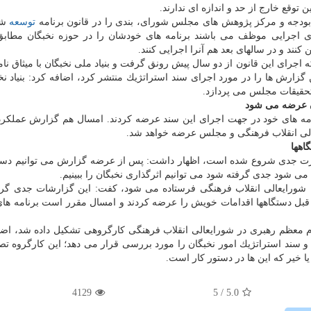
توقع خارج از حد و اندازه ای ندارند.
و بودجه و مركز پژوهش های مجلس شورای، بندی را در قانون برنامه
توسعه
شش
دستگاههای اجرایی موظف می باشند برنامه های خودشان را در حوزه نخبگان مطابق
 كنند و در سالهای بعد هم آنرا اجرایی كنند.
كه اجرای این قانون از دو سال پیش رونق گرفت و بنیاد ملی نخبگان با میثاق نا
ارش ها را در مورد اجرای سند استراتژیك منتشر كرد، اضافه كرد: بنیاد نخ
حقیقات مجلس می پردازد.
ن عرضه می شود
مه های خود در جهت اجرای این سند عرضه كردند. امسال هم گزارش عملكرده
عالی انقلاب فرهنگی و مجلس عرضه خواهد شد.
اهها
 صورت جدی شروع شده است، اظهار داشت: پس از عرضه گزارش می توانیم دستگ
می شود جدی گرفته شود می توانیم اثرگذاری نخبگان را ببینیم.
 شورایعالی انقلاب فرهنگی فرستاده می شود، كفت: این گزارشات جدی گر
سال قبل دستگاهها اقدامات خویش را عرضه كردند و امسال مقرر است برنامه ه
قام معظم رهبری در شورایعالی انقلاب فرهنگی كارگروهی تشكیل داده شد، اضا
 سند استراتژیك امور نخبگان را مورد بررسی قرار می دهد؛ این كارگروه ت
 یا خیر كه این ها در دستور كار است.
4129
/ 5
5.0