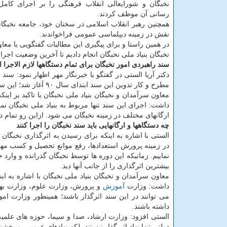
نخبگان و شورایعالی انقلاب فرهنگی را بر اجرای كامل
رسانی آن موظف كردند.
همچنین رهبر انقلاب اسلامی در سخنان خود، جامعه نخبگانی
نقش در زمینه دیپلماسی عمومی فراخواندند.
در همین راستا و برای پیگیری این مطالبات گفتگویی با معا
نخبگان بنیاد ملی نخبگان انجام دادیم تا آخرین وضعیت اجرا
سند راهبردی امور نخبگان برای تمام دستگاهها لازم الاجرا
دكتر آریا الستی در گفتگو با خبرنگار مهر اظهار نمود: سند
مطرح و كار تدوین این سند ابتدای سال ۹۰ آغاز شد؛ این سند در نیمه اول سال ۹۱ در شورایعالی انقلاب فرهنگی به تصویب رسید.
معاون سرآمدان و نخبگان بنیاد ملی نخبگان با تاكید بر 
داشت: اجرای این سند تنها مربوط به بنیاد ملی نخبگان 
ارگانهای مختلف در زمینه نخبگان می شود. ازاین رو تمام دس
چه دستگاهها و ارگانهایی باید سند نخبگان را اجرا كنند
الستی با اشاره به اینكه برای رسیدن به اثرگذاری نخبگان 
در زمینه پرورش استعدادها، رفع موانع تحصیل و كسب مه
نماییم. زمانیكه این دوره ها توسط نخبگان گذرانده و وارد ح
بیشترین اثرگذاری را از جانب آنها دید.
معاون سرآمدان و نخبگان بنیاد ملی نخبگان با اشاره به ا
داشت: وزارت
آموزش
و پرورش، وزارت علوم، وزارت به
می توانند در این سند اثرگذار باشند؛ همینطور وزارت ام
داشته باشند.
الستی افزود: وزارت ارشاد، صدا و سیما، حوزه های علمیه 
دولتی تنها نهاد اثر گذار نیستند بلكه نهادهای عمومی و بخشها