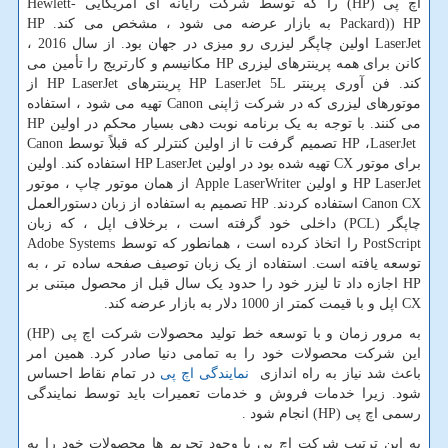
اچ پی
HP)
) را که توسط شرکت رایانه ای آمریکایی
Hewlett-
Packard)) HP
به بازار عرضه می شود ، مشخص می کند.
HP
LaserJet
اولین چاپگر لیزری رو میزی در جهان بود. از سال 2016 ،
کانن برای همه پرینترهای لیزری
HP
مکانیسم و کارتریج را تأمین می
کند. فن آوری پرینتر
HP LaserJet 5L
پرینترهای
HP LaserJet
از
موتورهای لیزری که در شرکت ژاپنی
Canon
تهیه می شود ، استفاده
می کنند. با توجه به یک برنامه نوبت دهی بسیار محکم در اولین
HP
LaserJet
،
HP
تصمیم گرفت تا از اولین کنترلر که قبلاً توسط
Canon
برای موتور
CX
تهیه شده بود در اولین
HP LaserJet
استفاده کند. اولین
HP LaserJet
و اولین
Apple LaserWriter
از همان موتور چاپ ، موتور
Canon CX
استفاده کردند.
HP
تصمیم به استفاده از زبان دستورالعمل
چاپگر (
PCL
) داخلی خود گرفته است ، برخلاف اپل ، که زبان
PostScript
را اتخاذ کرده است ، همانطور که توسط
Adobe Systems
توسعه یافته است. استفاده از یک زبان توصیف صفحه ساده تر ، به
HP
اجازه داد تا لیزر خود را حدود یک سال قبل از محصول مبتنی بر
CX
اپل و با قیمت کمتر از 1000 دلار به بازار عرضه کند.
به مرور زمان و با توسعه خط تولید محصولات شرکت اچ پی (
HP
)
این شرکت محصولات خود را به تمامی دنیا صادر کرد. همین امر
باعث شد نیاز به راه اندازی
نمایندگی اچ پی
در تمام نقاط احساس
شود. زیرا خدمات فروش و خدمات تعمیرات باید توسط نمایندگی
رسمی اچ پی (
HP
) انجام شود .
به این ترتیب شرکت اچ پی با وجود تحریم ها محصولات خود را به