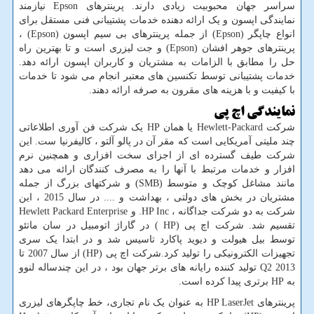
سراسر جهان محبوبیت زیادی دارند. پرینترهای
Epson
نیازمند
نمایندگی اپسون و یک ارائه دهنده خدمات پشتیبانی فنی مستقل برای
انواع چاپگر (
Epson
) از جمله پرینترهای بی سیم اپسون (
Epson
) ،
پرینترهای جوهر افشان (
Epson
) و جت لیزری است و تا بهترین راه
حل را مطابق با الزامات به مشتریان و کاربران اپسون ارائه دهد.
خدمات پشتیبانی توسط تکنسین های معتبر انجام می شود تا خدمات
با کیفیت و با هزینه های مقرون به صرفه ارائه دهند.
نمایندگی اچ پی
شرکت
Hewlett-Packard
یا همان
HP
یک شرکت فن آوری اطلاعاتی
چند ملیتی آمریکایی است که مقر آن در پالو آلتو ، کالیفرنیا ست. این
شرکت طیف گسترده ای از اجزای سخت افزاری و همچنین نرم
افزار و خدمات مرتبط با آنها را به مصرف کنندگان ارائه می دهد
مانند مشاغل کوچک و متوسط (
SMB
) و شرکتهای بزرگ از جمله
مشتریان در بخش های دولتی ، بهداشت و .... در سال 2015 ، این
شرکت به دو شرکت جداگانه ،
HP Inc
. و
Hewlett Packard Enterprise
تقسیم شد. شرکت اچ پی (
HP
) در گاراژ اتومبیل در سان ماتئو
توسط بیل هیولت و دیوید پاکارد تاسیس شد و در ابتدا یک سری
تجهیزات الکترونیکی را تولید کرد.شرکت اچ پی
(HP)
از سال 2007 تا
Q2 2013
تولید کننده رایانه های برتر جهان بود ، در این چندساله لنوو
به
HP
برتری پیدا کرده است.
پرینترهای
HP LaserJet
به عنوان یک نام تجاری، خط چاپگرهای لیزری