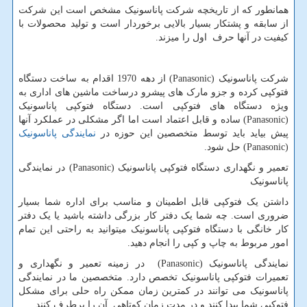
همانطور که از تاریخچه شرکت پاناسونیک مشخص است این شرکت
از سابقه و پشتکار بسیار بالایی برخوردار است و تولید محصولات با
کیفیت در آنها حرف اول را میزند.
شرکت پاناسونیک
Panasonic)
) از دهه 1970 اقدام به ساخت دستگاه
فتوکپی کرده و جزو مارک های پیشرو درساخت ماشین های اداری به
ویژه دستگاه های فتوکپی است. دستگاه فتوکپی پاناسونیک
Panasonic)
) ساده و قابل اعتماد است اما اگر مشکلی در عملکرد آنها
پیش بیاید باید توسط متخصصین این حوزه در
نمایندگی پاناسونیک
Panasonic)
) حل شود.
تعمیر و نگهداری دستگاه فتوکپی پاناسونیک
Panasonic)
) در نمایندگی
پاناسونیک
داشتن یک فتوکپی قابل اطمینان و مناسب برای اداره شما بسیار
ضروری است. چه شما یک دفتر کار بزرگی داشته باشید یا یک دفتر
کار خانگی با دستگاه فتوکپی پاناسونیک میتوانید به راحتی این تمام
امور مربوط به چاپ و کپی را انجام دهید.
نمایندگی پاناسونیک
Panasonic)
) در زمینه تعمیر و نگهداری و
تعمیرات فتوکپی پاناسونیک تخصص دارد. متخصصین ما در نمایندگی
پاناسونیک می توانند در کمترین زمان ممکن راه حلی برای مشکل
فتوکپی شما پیدا کنند و در مدت زمان کوتاهی آن را برطرف کنند.