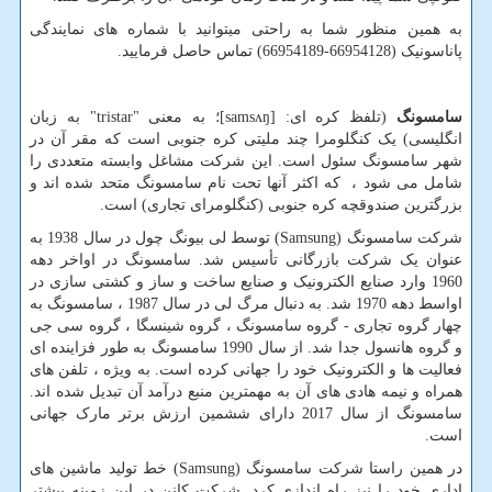
به همین منظور شما به راحتی میتوانید با شماره های نمایندگی
پاناسونیک (66954128-66954189) تماس حاصل فرمایید.
سامسونگ
(تلفظ کره ای: [
samsʌŋ
]؛ به معنی "
tristar
" به زبان
انگلیسی) یک کنگلومرا چند ملیتی کره جنوبی است که مقر آن در
شهر سامسونگ سئول است. این شرکت مشاغل وابسته متعددی را
شامل می شود ، که اکثر آنها تحت نام سامسونگ متحد شده اند و
بزرگترین صندوقچه کره جنوبی (کنگلومرای تجاری) است.
شرکت سامسونگ (
Samsung
) توسط لی بیونگ چول در سال 1938 به
عنوان یک شرکت بازرگانی تأسیس شد. سامسونگ در اواخر دهه
1960 وارد صنایع الکترونیک و صنایع ساخت و ساز و کشتی سازی در
اواسط دهه 1970 شد. به دنبال مرگ لی در سال 1987 ، سامسونگ به
چهار گروه تجاری - گروه سامسونگ ، گروه شینسگا ، گروه سی جی
و گروه هانسول جدا شد. از سال 1990 سامسونگ به طور فزاینده ای
فعالیت ها و الکترونیک خود را جهانی کرده است. به ویژه ، تلفن های
همراه و نیمه هادی های آن به مهمترین منبع درآمد آن تبدیل شده اند.
سامسونگ از سال 2017 دارای ششمین ارزش برتر مارک جهانی
است.
در همین راستا شرکت سامسونگ (
Samsung
) خط تولید ماشین های
اداری خود را نیز راه اندازی کرد. شرکت کانن در این زمینه بیشتر