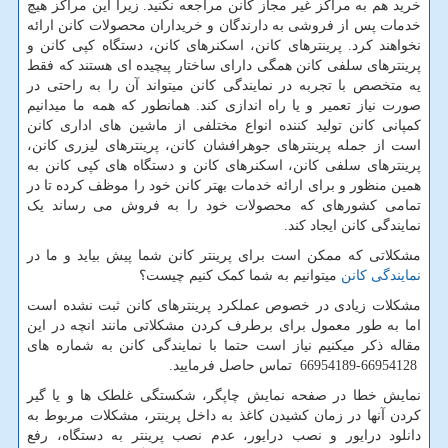
خرید هم به مراکز غیر مجاز کانن مراجعه نکنید. زیرا این مراکز هیچ
خدمات پس از فروشی به دارندگان و خریداران محصولات کانن ارائه
نخواهند کرد. پرینترهای کانن، اسکنرهای کانن، دستگاه کپی کانن و
پرینترهای سلفی کانن همگی دارای ساختار پیچیده ای هستند که فقط
یه متخصص با تجربه در نمایندگی کانن میتواند آن را به راحتی در
صورت نیاز تعمیر و یا راه اندازی کند. همانطور که همه ما میدانیم
کمپانی کانن تولید کننده انواع مختلفی از ماشین های اداری کانن
است از جمله پرینترهای جوهرافشان کانن، پرینترهای لیزری کانن،
پرینترهای سلفی کانن، اسکنرهای کانن و دستگاه های کپی کانن به
همین منظور و برای ارائه خدمات بهتر کانن خود را موظف کرده تا در
تمامی کشورهای که محصولات خود را به فروش می رساند یک
نمایندگی کانن ایجاد کند.
مشکلاتی که ممکن است برای پرینتر کانن شما پیش بیاید و ما در
نمایندگی کانن
میتوانیم به شما کمک کنیم چیست؟
مشکلات زیادی در خصوص عملکرد پرینترهای کانن ثبت نشده است
اما به طور معمول برای برطرف کردن مشکلاتی مانند انچه در این
مقاله ذکر میکنیم نیاز است حتما با نمایندگی کانن به شماره های
66954128-66954189 تماس حاصل فرمایید.
نمایش خطا در صفحه نمایش چاپگر، شکستگی غلطک ها و یا گیر
کردن آنها در زمان کشیدن کاغذ به داخل پرینتر، مشکلات مربوط به
دانلود درایور و نصب درایور، عدم نصب پرینتر به دستگاه، رفع