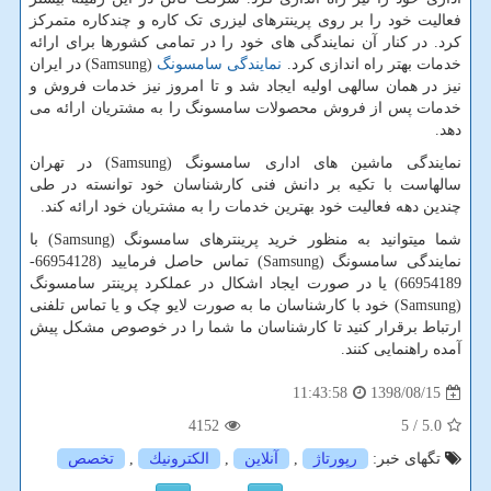
فعالیت خود را بر روی پرینترهای لیزری تک کاره و چندکاره متمرکز
کرد. در کنار آن نمایندگی های خود را در تمامی کشورها برای ارائه
خدمات بهتر راه اندازی کرد.
نمایندگی سامسونگ
(
Samsung
) در ایران
نیز در همان سالهی اولیه ایجاد شد و تا امروز نیز خدمات فروش و
خدمات پس از فروش محصولات سامسونگ را به مشتریان ارائه می
دهد.
نمایندگی ماشین های اداری سامسونگ (
Samsung
) در تهران
سالهاست با تکیه بر دانش فنی کارشناسان خود توانسته در طی
چندین دهه فعالیت خود بهترین خدمات را به مشتریان خود ارائه کند.
شما میتوانید به منظور خرید پرینترهای سامسونگ (Samsung) با
نمایندگی سامسونگ (Samsung) تماس حاصل فرمایید (66954128-
66954189) یا در صورت ایجاد اشکال در عملکرد پرینتر سامسونگ
(Samsung) خود با کارشناسان ما به صورت لایو چک و یا تماس تلفنی
ارتباط برقرار کنید تا کارشناسان ما شما را در خوصوص مشکل پیش
آمده راهنمایی کنند.
1398/08/15
11:43:58
4152
/ 5
5.0
تگهای خبر:
رپورتاژ
,
آنلاین
,
الكترونیك
,
تخصص