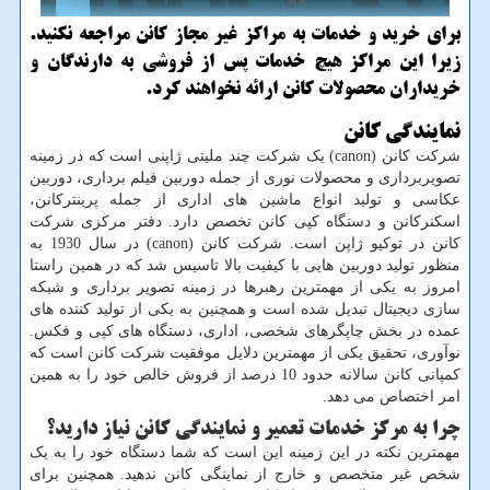
برای خرید و خدمات به مراكز غیر مجاز كانن مراجعه نكنید.
زیرا این مراكز هیچ خدمات پس از فروشی به دارندگان و
خریداران محصولات كانن ارائه نخواهند كرد.
نمایندگی کانن
شرکت کانن (
canon
) یک شرکت چند ملیتی ژاپنی است که در زمینه
تصویربرداری و محصولات نوری از جمله دوربین فیلم برداری، دوربین
عکاسی و تولید انواع ماشین های اداری از جمله پرینترکانن،
اسکنرکانن و دستگاه کپی کانن تخصص دارد. دفتر مرکزی شرکت
کانن در توکیو ژاپن است. شرکت کانن (
canon
) در سال 1930 به
منظور تولید دوربین هایی با کیفیت بالا تاسیس شد که در همین راستا
امروز به یکی از مهمترین رهبرها در زمینه تصویر برداری و شبکه
سازی دیجیتال تبدیل شده است و همچنین به یکی از تولید کننده های
عمده در بخش چاپگرهای شخصی، اداری، دستگاه های کپی و فکس.
نوآوری، تحقیق یکی از مهمترین دلایل موفقیت شرکت کانن است که
کمپانی کانن سالانه حدود 10 درصد از فروش خالص خود را به همین
امر اختصاص می دهد.
چرا به مرکز خدمات تعمیر و نمایندگی کانن نیاز دارید؟
مهمترین نکته در این زمینه این است که شما دستگاه خود را به یک
شخص غیر متخصص و خارج از نماینگی کانن ندهید. همچنین برای