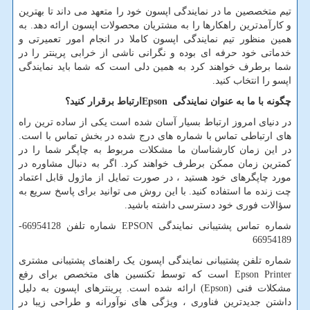
تیم متخصصین ما در نمایندگی اپسون خود را متعهد می داند تا بهترین
و کارآمدترین راهکارها را به مشتریان محصولات اپسون ارائه دهد. به
همین منظور تیم نمایندگی اپسون کاملا در انجام امور تعمیرتی و
خدماتی خود حرفه ای بوده و نگرانی ناشی از خرابی پرینتر را در
شما برطرف خواهند کرد به همین دلی است که شما باید نمایندگی
اپسو را انتخاب کنید.
چگونه با ما به عنوان نمایندگی
Epson
ارتباط برقرار کنید؟
در دنیای امروز ارتباط بسیار آسان شده است یکی از ساده ترین راه
های ارتباطی تماس با شماره های درج شده در بخش تماس با است.
در این زمان کارشناسان ما مشکلات مربوط به چاپگر شما را در
کمترین زمان ممکن برطرف خواهند کرد. اگر به دنبال مشاوره در
مورد چاپگرهای خود هستید ، در صورت تمایل از ماژول قابل اعتماد
چت زنده ما استفاده کنید. با این روش می توانید برای پاسخ سریع به
سؤالات فوری خود دسترسی داشته باشید.
شماره تماس پشتیبانی نمایندگی
EPSON
شماره تلفن 66954128-
66954189
شماره تلفن پشتیبانی نمایندگی اپسون یک راهنمای پشتیبانی مشتری
Epson Printer
است که توسط تکنسین های متخصص برای رفع
مشکلات فنی (
Epson
) ارائه شده است. پرینترهای اپسون به دلیل
داشتن جدیدترین فناوری ، ویژگی های نوآورانه و طراحی زیبا در