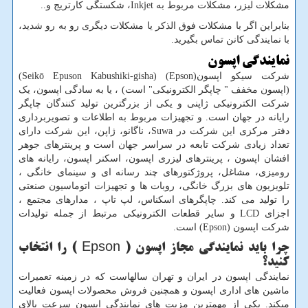
مشکلات لیزر، مشکلات مربوط به
Inkjet
، شکستگی کارتریج و..
بنابراین اگر با مشکلات فوق الذکر یا مشکلات دیگری رو به رو شدید،
با نمایندگی کانن تماس بگیرید.
نمایندگی اپسون
شرکت سیکو اپسون(
Epson
) (Seikō Epuson Kabushiki-gisha)
(اپسون مخفف " چاپگر الکترونیکی" است) ، یا به سادگی اپسون، یک
شرکت الکترونیکی ژاپنی و یکی از بزرگترین تولید کنندگان چاپگر
رایانه در جهان است. و تجهیزات مربوط به اطلاعات و تصویربرداری
دفتر مرکزی این شرکت در
Suwa
، ناگانو، ژاپن، این شرکت دارای
تعداد زیادی شرکت تابعه در سراسر جهان است و پرینترهای جوهر
افشان اپسون ، پرینترهای لیزری اپسون، اسکنر اپسون، رایانه های
رومیزی، مشاغل، پروژکتورهای چند رسانه ای و سینمای خانگی ،
تلویزیون های بزرگ خانگی، روبات ها و تجهیزات اتوماسیون صنعتی
را تولید می کند. چاپگرهای اسکناس، لپ تاپ ، مدارهای مجتمع ،
اجزای
LCD
و سایر قطعات الکترونیکی مرتبط از جمله تولیدات
شرکت اپسون (
Epson
) است.
چرا باید نمایندگی مجاز اپسون (
Epson
) را انتخاب
کنید؟
نمایندگی اپسون در ایران و تهران سالهاست که در زمینه تعمیرات
ماشین های اداری اپسون و همچنین فروش محصولات اپسون فعالیت
میکند. یکی از مهمترین مزیت های نمایندگی اپسون سرعت بالای