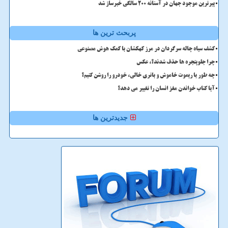
پیرترین موجود جهان در آستانه ۲۰۰ سالگی خبرساز شد
پربحث ترین ها
کشف سیاه چاله سرگردان در مرز کهکشان با کمک هوش مصنوعی
چرا جلوپنجره ها حذف شدند؟، عکس
چه طور با ریموت خاموش و باتری خالی، خودرو را روشن کنیم؟
آیا کتاب خواندن مغز انسان را تغییر می دهد؟
جدیدترین ها