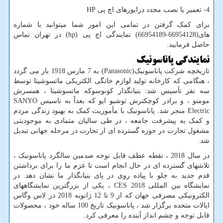
4- تعمیر یا نصب مجدد درایورهای اچ پی
HP
برای کمک گرفتن در تمامی این امور شما میتوانید با شماره
های(66954128-66954189) نمایندگی اچ پی
hp)
) در تهران تماس
حاصل فرمایید.
نمایندگی پاناسونیک
تاریخچه شرکت پاناسونیک(
Panasonic
) به 7 مارس 1918 باز می گردد
، هنگامی که کارخانه تولید لوازم خانگی الکتریکی ماتسوشیتا توسط
سه نفر تأسیس شد: بنیانگذار کونوسوکه ماتسوشیتا ، همسرش
مومنو ، و برادر کوچکترش توشیو ایو که بعداً به تاسیس
SANYO
Electric
منجر شد. پاناسونیک با مأموریت کمک به بهبود زندگی مردم
و کمک به پیشرفت جامعه ، در طی سالیان متمادی به موجودیتی
مشغول تجارت در حوزه گسترده ای از تجارت در مرحله جهانی تبدیل
شد.
در سال 2018 ، نقطه عطف قابل توجه صدمین سالگرد پاناسونیک ،
تلاشهای گسترده ای در حال انجام است تا عزم ما را برای برداشتن
قدم جدید به جلو با پیاده روی در پای بنیانگذار ما نشان دهد. در
نمایشگاه بین المللی
CES 2018
، یکی از بزرگترین نمایشگاههای
الکترونیکی مصرفی جهان که از 9 تا 12 ژانویه 2018 در لاس وگاس
ایالات متحده برگزار شد ، پاناسونیک تاریخ 100 ساله خود ، محصولات
قابل توجه و چشم انداز آینده را معرفی کرد.