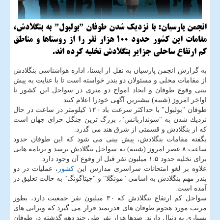
انجمن پارسیان: با نزدیك شدن طوفان ˮبولبولˮ به بنگلادش،
مقامات این كشور حدود 100 هزار نفر را از روستاها و مناطق
كم ارتفاع ساحلی جزایر بنگلادش تخلیه كرده اند.
به گزارش انجمن پارسیان به نقل از ایسنا، اداره هواشناسی بنگلادش
از مقامات محلی و مسئولان دو بندر خواسته است تا با عنایت به پیش
بینی وقوع طوفان و ایجاد امواج دو متری در سواحل این كشور تا
اواخر امروز (شنبه) بیشترین آگهی خودرا اعلام كنند.
طوفان "بولبول" با حداكثر سرعت باد ۱۲۰ كیلومتر در ساعت در حال
نزدیك شدن به "سونداربانس"، بزرگ ترین جنگل حرای جهان است
كه از بنگلادش و قسمتی از شرق هند می گذرد.
بگفته مقامات بنگلادش، پیش بینی می شود كه این طوفان حدود
ساعت ۸ عصر امروز (شنبه) به سواحل بنگلادش برسد و برنامه هایی
برای تخلیه حدود ۱.۵ میلیون نفر قبل از وقوع آن وجود دارد.
علاوه بر لغو امتحانات سراسری مدارس این
كشور
، عملیات در دو
بندر مهم بنگلادش به اسامی "مونگلا" و "چیتاگونگ" به حالت تعلیق در
آمده است.
سواحل كم ارتفاع بنگلادش كه ۳۰ میلیون نفر جمعیت دارد، بطور
مرتب مورد هجوم طوفان های قدرتمند قرار می گیرد كه ویرانی های
بسیاری به دنبال دارند. صدها هزار نفر طی چند دهه گذشته در طوفان