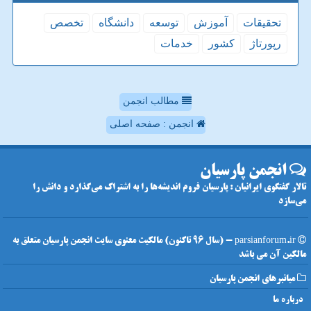
تحقیقات
آموزش
توسعه
دانشگاه
تخصص
رپورتاژ
كشور
خدمات
مطالب انجمن
انجمن : صفحه اصلی
انجمن پارسیان
تالار گفتگوی ایرانیان : پارسیان فروم اندیشه‌ها را به اشتراک می‌گذارد و دانش را
می‌سازد
parsianforum.ir - (سال 96 تاکنون) مالکیت معنوی سایت انجمن پارسیان متعلق به
مالکین آن می باشد
میانبرهای انجمن پارسیان
درباره ما