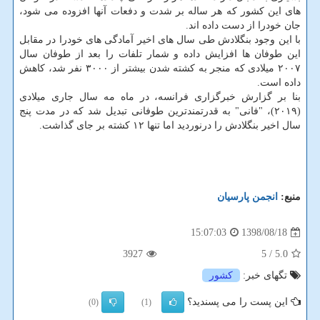
های این كشور كه هر ساله بر شدت و دفعات آنها افزوده می شود،
جان خودرا از دست داده اند.
با این وجود بنگلادش طی سال های اخیر آمادگی های خودرا در مقابل
این طوفان ها افزایش داده و شمار تلفات را بعد از طوفان سال
۲۰۰۷ میلادی كه منجر به كشته شدن بیشتر از ۳۰۰۰ نفر شد، كاهش
داده است.
بنا بر گزارش خبرگزاری فرانسه، در ماه مه سال جاری میلادی
(۲۰۱۹)، "فانی" به قدرتمندترین طوفانی تبدیل شد كه در مدت پنج
سال اخیر بنگلادش را درنوردید اما تنها ۱۲ كشته بر جای گذاشت.
منبع:
انجمن پارسیان
1398/08/18
15:07:03
3927
/ 5
5.0
تگهای خبر:
كشور
این پست را می پسندید؟
(0)
(1)