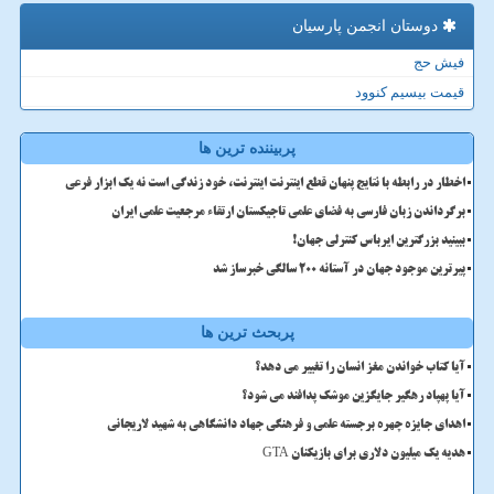
دوستان انجمن پارسیان
فیش حج
قیمت بیسیم کنوود
پربیننده ترین ها
اخطار در رابطه با نتایج پنهان قطع اینترنت اینترنت، خود زندگی است نه یک ابزار فرعی
برگرداندن زبان فارسی به فضای علمی تاجیکستان ارتقاء مرجعیت علمی ایران
ببینید بزرگترین ایرباس کنترلی جهان!
پیرترین موجود جهان در آستانه ۲۰۰ سالگی خبرساز شد
پربحث ترین ها
آیا کتاب خواندن مغز انسان را تغییر می دهد؟
آیا پهپاد رهگیر جایگزین موشک پدافند می شود؟
اهدای جایزه چهره برجسته علمی و فرهنگی جهاد دانشگاهی به شهید لاریجانی
هدیه یک میلیون دلاری برای بازیکنان GTA