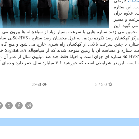
نشگاه
كارنگی
یGrus رصد كرده است. این ستاره
ه است. علاوه برآن
ك كرد سرعت و مسیر
می گوید: این
خمین می زدند ستاره هایی با سرعت بسیار زیاد از سیاهچاله ها بیرون می جه
هیچ گاه چنین رابطه دقیقی را بین یك ستاره پر سرعت و مركز 
د ستاره با چنین سرعت بالایی از كهكشان راه شیری خارج می شود و هیچ گاه ب
نمی گردد. محققان با استفاده از ا
است. این سیاهچاله عظیم ۴ میلیون برابر خورشید است. S۵-HVS۱ ستاره ای جوان است و احیانا فقط چند صد میلیون سال از عم
3950
/ 5
5.0
X