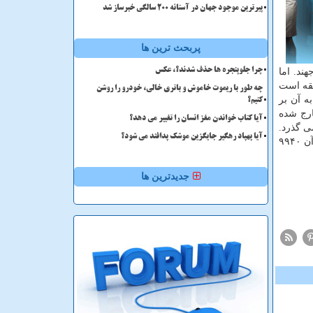
پیرترین موجود جهان در آستانه ۲۰۰ سالگی خبرساز شد
پربحث ترین ها
ند. اما
چرا جلوپنجره ها حذف شدند؟، عکس
كهكشان رصد نكرده بودیم. به قول محققان رصد ستاره S۵-HVS۱بی سابقه است
چه طور با ریموت خاموش و باتری خالی، خودرو را روشن
ه آن بر
کنیم؟
طلاعات مربوط به سرعت ستاره و مسافت آن با زمین متوجه شدند كه از سیاهچاله SagittatiusA خارج شده
آیا کتاب خواندن مغز انسان را تغییر می دهد؟
ر آن می گذرد.
آیا پهپاد رهگیر جایگزین موشک پدافند می شود؟
دمای سطح چنین ستاره ای از ۱۳تا ۱۸ هزار درجه فارنهایت است. این در شرایطی است كه خورشید ۴.۶ میلیارد سال عمر دارد و دمای آن ۹۹۴۰
جدیدترین ها