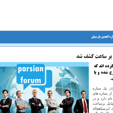
ره انجمن پارسیان
رده اند كه
ج شده و با
ان
یك ستاره
ت حركت آن ۱۰ بار بیشتر از ستاره های
گر در كهكشان راه شیری است. این ستاره S۵-HVS۱ نام دارد و در
زمین با سرعت ۳.۷ میلیون مایل برساعت
ل پیش از یك ابرسیاهچاله