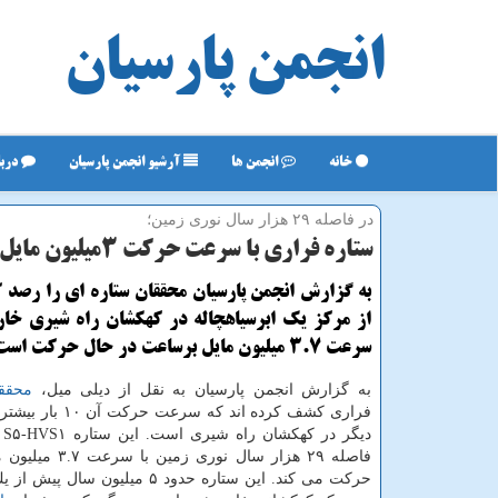
انجمن پارسیان
خانه
انجمن ها
آرشیو انجمن پارسیان
دربا
در فاصله ۲۹ هزار سال نوری زمین؛
ستاره فراری با سرعت حركت ۳میلیون مایل بر ساعت كشف شد
به گزارش انجمن پارسیان محققان ستاره ای را رصد ك
از مركز یك ابرسیاهچاله در كهكشان راه شیری خار
سرعت ۳.۷ میلیون مایل برساعت در حال حركت است.
به گزارش انجمن پارسیان به نقل از دیلی میل،
محقق
فراری كشف كرده اند كه سرع
دی
فاصله ۲۹ هزار سال نوری 
حركت می كند. این ستاره حدود ۵ میلیون سا