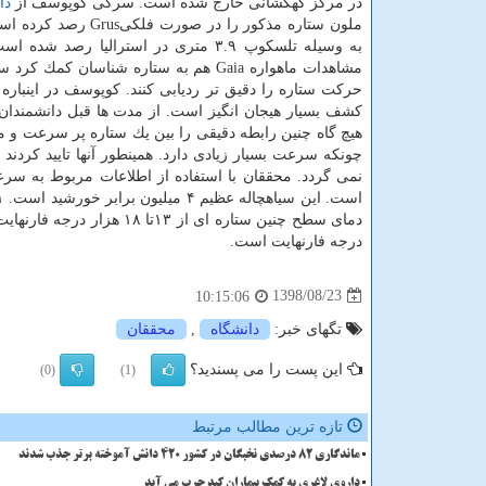
در مركز كهكشانی خارج شده است. سرگی كوپوسف از
دا
ملون ستاره مذكور را در صورت فلك
به وسیله تلسكوپ ۳.۹ متری در استرالیا رصد شد
مشاهدات ماهواره Gaia هم به ستاره شناسان كم
حركت ستاره را دقیق تر ردیابی كنند. كوپوسف در اینباره 
كشف بسیار هیجان انگیز است. از مدت ها قبل دانشمندان ت
چونكه سرعت بسیار زیادی دارد. همینطور آنها تایید كردن
درجه فارنهایت است.
1398/08/23
10:15:06
تگهای خبر:
دانشگاه
,
محققان
این پست را می پسندید؟
(0)
(1)
تازه ترین مطالب مرتبط
ماندگاری 82 درصدی نخبگان در کشور 420 دانش آموخته برتر جذب شدند
داروی لاغری به کمک بیماران کبد چرب می آید