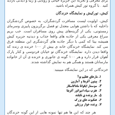
برای معرفی و تجربه این جزیره خیالی و رویایی و زیبا و دیدنی بازدید
کنید . با گروه تور کیش همراه باشید.
کیش، تورکیش و نمایشگاه خزندگان
کیش، اولویت لیست مسافرت گردشگران، به خصوص گردشگران
داخلیه که با داشتن هوایی معتدل تو فصل برگریزون پاییزی وسرمای
زمستونی، یکی از گزینه‌های پیش روی مسافران است. خب بریم
سراغ معرفی یکی از جاذبه های واقعا جذاب و دیدنیه جزیره کیش
همیشه بیتا که کمی با دیگر جاذبه های گردشگری این منطقه فرق
می کند. نمایشگاه خزندگان خانه ی بیش از ۱۰۰ خزنده ی زنده که
واقعا دیدن داره. نمایشگاه خزندگان تو خیابان فردوسی و کنار پارک
آهوان قرار داره و هر ۱۰۰ گونه ی جانوری و خزنده ی آن از خانواده
مارسانان هستند و همگی هم به نمایش گذاشته شدند.
خزندگانی که در این نمایشگاه میبینید:
مارهای عظیم بوآ
پیتون آفریقا و آمازون
سوسمار ایگوانا ماداگاسکار
عقرب سیاه امپراتور آفریقا
مار پرنده ی تایلند
عنکبوت‌ های بزرگ
پرنده خوار برزیلی
هر چند که این ها هم تنها نمونه ‌هایی از این گونه خزندگان