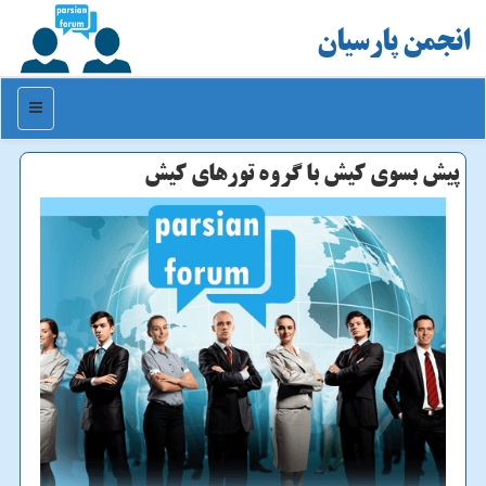
انجمن پارسیان
منو
پیش بسوی كیش با گروه تورهای كیش