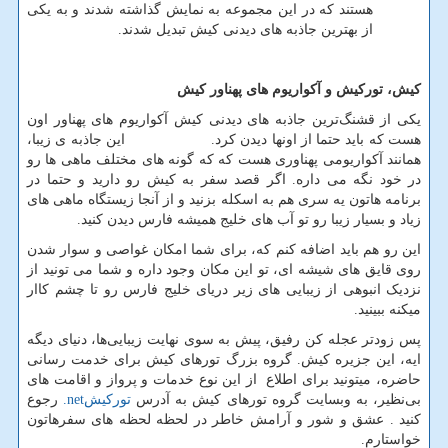
هستند که در این مجموعه به نمایش گذاشته شدند و به یکی
از بهترین جاذبه های دیدنی کیش تبدیل شدند.
کیش، تورکیش و آکواریوم های پهناور کیش
یکی از قشنگ‌ترین جاذبه های دیدنی کیش آکواریوم های پهناور اون
هست که باید حتما از اونها دیدن کرد. این جاذبه ی زیبا،
همانند آکواریومی پهناوری هست که که گونه های مختلف ماهی ها رو
در خود نگه می داره. اگر قصد سفر به کیش رو دارید و حتما در
برنامه هاتون یه سری هم به اسکله بزنید و از آنجا زیستگاه ماهی های
زیاد و بسیار زیبا رو تو آب های خلیج همیشه فارس دیدن کنید.
این رو هم باید اضافه کنم که، برای شما امکان غواصی و سوار شدن
روی قایق های شیشه ای، تو این مکان وجود داره و شما می تونید از
نزدیک انبوهی از زیبایی های زیر دریای خلیج فارس رو تا چشم کاار
میکنه ببینید.
پس زودتر عجله کن رفیق، پیش به سوی نهایت زیبایی‌ها، دنیای دیگه
ایه، این جزیره کیش. گروه بزرگ تورهای کیش برای خدمت رسانی
حاضره، میتونید برای اطلاع از این نوع خدمات و پرواز و اقامت های
بی‌نظیر، به وبسایت گروه تورهای کیش به آدرس
تورکيش
.net
رجوع
کنید . عشق و شور و آرامش خاطر در لحظه لحظه های سفرهاتون
خواستارم.