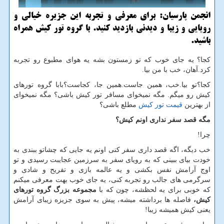
انجمن پارسیان: برای معرفی و تجربه این جزیره خیالی و
رویایی و زیبا و دیدنی بازدید كنید. با گروه تور كیش همراه
باشید.
کجا؟ یه جای خوب که تو زمستون بشه یه هوای مطبوع رو تجربه
کرد.آهان، خب با من بیا.
کجا؟تو بیا.خب، همین جاست.همین جا، کجاست؟بابا گروه تورهای
کیش رو میگم. مگه نمیخوای مسافر تور کیش باشی؟ مگه نمیخوای
از بهترین
قیمت تور کیش
مطلع باشی؟
مگه قصد سفر نداری اونم کیش؟
چرا!
خب دیگه، اگه قصد داری سفر کنی اونم یه جایی که چشاتو ببندی به
خودت بیای ببینی که به رویای سفر به سرزمین عجایبت رسیدی و تو
اوج آرامش نفس بکشی و یه عالمه بازی و تفریح و شادی و
سرگرمی های جالب رو تجربه کنی، یه جای خوب بهت معرفی میکنم
که خوبی برای یه لحظشه، چون که با
مجموعه بزرگ گروه تورهای
کیش،
فاصله ها برداشته میشه، پیش به سوی جزیزه زیبای آرامش
یعنی کیش همیشه زیبا!