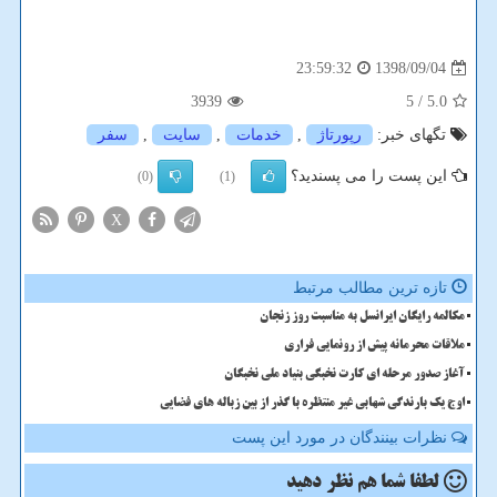
1398/09/04
23:59:32
3939
/ 5
5.0
تگهای خبر:
رپورتاژ
,
خدمات
,
سایت
,
سفر
این پست را می پسندید؟
(0)
(1)
X
تازه ترین مطالب مرتبط
مکالمه رایگان ایرانسل به مناسبت روز زنجان
ملاقات محرمانه پیش از رونمایی فراری
آغاز صدور مرحله ای کارت نخبگی بنیاد ملی نخبگان
اوج یک بارندگی شهابی غیر منتظره با گذر از بین زباله های فضایی
نظرات بینندگان در مورد این پست
لطفا شما هم
نظر دهید