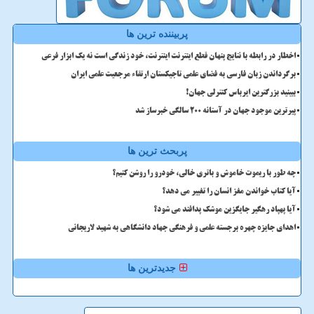
پربیننده ترین ها
اخطار در رابطه با نتایج پنهان قطع اینترنت اینترنت، خود زندگی است نه یک ابزار فرعی
برگرداندن زبان فارسی به فضای علمی تاجیکستان ارتقاء مرجعیت علمی ایران
ببینید بزرگترین ایرباس کنترلی جهان!
پیرترین موجود جهان در آستانه ۲۰۰ سالگی خبرساز شد
پربحث ترین ها
چه طور با ریموت خاموش و باتری خالی، خودرو را روشن کنیم؟
آیا کتاب خواندن مغز انسان را تغییر می دهد؟
آیا پهپاد رهگیر جایگزین موشک پدافند می شود؟
اهدای جایزه چهره برجسته علمی و فرهنگی جهاد دانشگاهی به شهید لاریجانی
جدیدترین ها