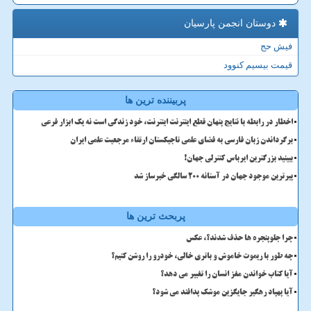
دوستان انجمن پارسیان
فیش حج
قیمت بیسیم کنوود
پربیننده ترین ها
اخطار در رابطه با نتایج پنهان قطع اینترنت اینترنت، خود زندگی است نه یک ابزار فرعی
برگرداندن زبان فارسی به فضای علمی تاجیکستان ارتقاء مرجعیت علمی ایران
ببینید بزرگترین ایرباس کنترلی جهان!
پیرترین موجود جهان در آستانه ۲۰۰ سالگی خبرساز شد
پربحث ترین ها
چرا جلوپنجره ها حذف شدند؟، عکس
چه طور با ریموت خاموش و باتری خالی، خودرو را روشن کنیم؟
آیا کتاب خواندن مغز انسان را تغییر می دهد؟
آیا پهپاد رهگیر جایگزین موشک پدافند می شود؟