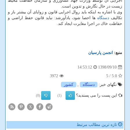
اجرایی آن توسط وزارت جهاد كشاورزی و سازمان حفاظت محیط
زیست در حال نگارش و تدوین است.
وی با اشاره به اینكه باید روال اجرایی قانون و زوایای آن بیشتر باز و
تكالیف
دستگاه
ها احصا شود، یادآورشد: نباید قانون حفظ اراضی و
حفاظت خاك در اجرا مغایرت ایجاد كند.
منبع:
انجمن پارسیان
1398/09/10
14:53:12
3972
/ 5
5.0
تگهای خبر:
دستگاه
,
كشور
این پست را می پسندید؟
(0)
(1)
X
تازه ترین مطالب مرتبط