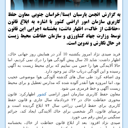
به گزارش انجمن پارسیان ایسنا/خراسان جنوبی معاون حفظ
كاربری سازمان امور اراضی كشور با اشاره به ابلاغ قانون
«حفاظت از خاك»، اظهار داشت: بخشنامه اجرایی این قانون
توسط وزارت جهاد كشاورزی و سازمان حفاظت محیط زیست
در حال نگارش و تدوین است.
فرید صیدی نژاد امروز یكشنبه 10 آذر در همایش روز جهانی خاك،
اظهار داشت: شاید 20 سال پیش آلودگی هوا را درك نمی كردیم، اما
حالا آلایندگی هوا را حس می نماییم كه برای محیط زیست به آگهی
رسیده و این آلودگی درباب خاك نیز وجود دارد.
وی اضافه كرد: طی سال های گذشته آلودگی هوا موضوعی عجیب
بود، اما امروزه هوا آنقدر آلوده شده كه مدارس تعطیل و برای محیط
زیست آگهی و خط قرمزی می شود.
معاون حفظ كاربری سازمان امور اراضی
كشور
اظهاركرد: قانون
محوری حفاظت خاك در ۲۲ خردادماه سال جاری و قانون حفظ
كاربری برای حفظ اراضی زراعی سال ۷۴ ابلاغ گردیده است و
برمبنای قانون، اگر شخصی برای خاك آلایندگی ایجاد كند، جرائم
سنگینی برایش رقم می خورد.
صیدی نژاد افزود: بعد از ابلاغ قانون حفاظت از خاك، بخشنامه