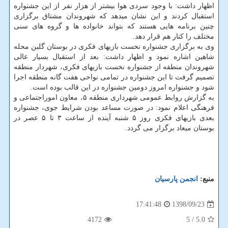
اظهار داشت: با وجود سردی هوا بیشتر از هزار نفر از این جشنواره
استقبال كردند و این نشان میدهد كه شهروندان مشتاق برگزاری
چنین برنامه هایی هستند كه بتواند خانواده ها و گروه های سنی
مختلف را كنار هم قرار دهد.
وی به برگزاری جشنواره نخست بازیهای فكری در بوستان گلبن محله
شاهین اشاره نمود و اظهار داشت: بعد از استقبال بسیار عالی
شهروندان منطقه از جشنواره نخست بازیهای فكری، شهردار منطقه
تصمیم گرفت تا این جشنواره در تمامی نواحی هفت گانه منطقه اجرا
شود و جشنواره امروز دومین جشنواره در این قالب بوده است.
به گزارش روابط عمومی شهرداری منطقه ۵، معاون اموراجتماعی و
فرهنگی اعلام نمود: در صورت مساعد بودن شرایط جوی، جشنواره
بعدی بازیهای فكری روز ۵ شنبه آینده از ساعت ۳ تا ۵ عصر در
بوستان میعاد برگزار می گردد.
منبع:
انجمن پارسیان
1398/09/23
17:41:48
4172
/ 5
5.0