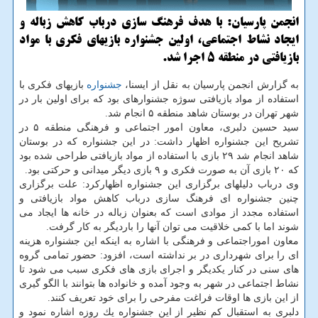
انجمن پارسیان: با هدف فرهنگ سازی درباب كاهش زباله و
ایجاد نشاط اجتماعی، اولین جشنواره بازیهای فكری با مواد
بازیافتی در منطقه 5 اجرا شد.
به گزارش انجمن پارسیان به نقل از ایسنا،
جشنواره
بازیهای فكری با
استفاده از مواد بازیافتی سوژه جشنوارهای بود كه برای اولین بار در
شهر تهران در بوستان شاهد منطقه ۵ انجام شد.
سید حسین دلبری، معاون امور اجتماعی و فرهنگی منطقه ۵ در
تشریح این جشنواره اظهار داشت: در این جشنواره كه در بوستان
شاهد انجام شد ۲۹ بازی با استفاده از مواد بازیافتی طراحی شده بود
كه ۲۰ بازی آن به صورت فكری و ۹ بازی دیگر میدانی و حركتی بود.
وی درباب دلیلهای برگزاری این جشنواره اظهاركرد: علت برگزاری
چنین جشنواره ای فرهنگ سازی درباب كاهش مواد بازیافتی و
استفاده مجدد از موادی است كه بعنوان زباله در خانه ها ایجاد می
شوند اما با كمی خلاقیت می توان آنها را باردیگر به كار گرفت.
معاون اموراجتماعی و فرهنگی با اشاره به اینكه این جشنواره هزینه
ای را برای شهرداری در بر نداشته است، افزود: حضور تمامی گروه
های سنی در كنار یكدیگر و اجرای بازی های فكری سبب می شود تا
نشاط اجتماعی در شهر به وجود آمده و خانواده ها بتوانند با الگو گیری
از این بازی ها اوقات فراغت مفرحی را برای خود تعریف كنند.
دلبری به استقبال كم نظیر از این جشنواره یك روزه اشاره نمود و