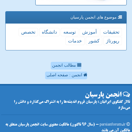
موضوع های انجمن پارسیان
تحقیقات
آموزش
توسعه
دانشگاه
تخصص
رپورتاژ
كشور
خدمات
مطالب انجمن
انجمن : صفحه اصلی
انجمن پارسیان
تالار گفتگوی ایرانیان : پارسیان فروم اندیشه‌ها را به اشتراک می‌گذارد و دانش را
می‌سازد
parsianforum.ir - (سال 96 تاکنون) مالکیت معنوی سایت انجمن پارسیان متعلق به
مالکین آن می باشد