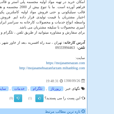
امکان خرید در تهیه مواد اولیه مجسمه پلی استر و قالب
فراهم آورده است. ما با تنوع ب
قالب سیلیکونی و حتی فروش مواد اولیه کاملترین پکیج
اختیار مشتریان با قیمت تولیدی قرار داده ایم. فروش
واسطه انواع خدمات و محصولات کارخانه به سراسر ایر
آمیزی محصولات با سلیقه مشتریان می باشد.
برای سفارش و مشاوره میتوانید از طریق تلفن ، تلگرام و 
آدرس کارخانه:
تهران ، سه راه افسریه ،بعد از خاور شهر ، اتوب
تلفن:
09333994463
سایت:
https://mojasamesazan.com
http://mojasamehsazanfarzam.mihanblog.com
1398/09/26
19:48:31
تگهای خبر:
رپورتاژ
,
تلگرام
,
خدمات
,
سای
این پست را می پسندید؟
(0)
(1)
تازه ترین مطالب مرتبط