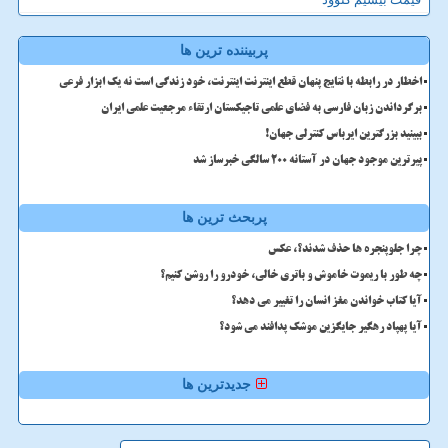
پربیننده ترین ها
اخطار در رابطه با نتایج پنهان قطع اینترنت اینترنت، خود زندگی است نه یک ابزار فرعی
برگرداندن زبان فارسی به فضای علمی تاجیکستان ارتقاء مرجعیت علمی ایران
ببینید بزرگترین ایرباس کنترلی جهان!
پیرترین موجود جهان در آستانه ۲۰۰ سالگی خبرساز شد
پربحث ترین ها
چرا جلوپنجره ها حذف شدند؟، عکس
چه طور با ریموت خاموش و باتری خالی، خودرو را روشن کنیم؟
آیا کتاب خواندن مغز انسان را تغییر می دهد؟
آیا پهپاد رهگیر جایگزین موشک پدافند می شود؟
جدیدترین ها