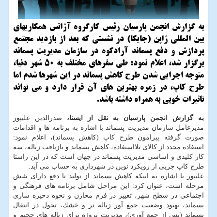
به گزارش انجمن پارسیان رئیس كارگروه آژانس همكاریهای
بین المللی ژاپن (جایكا) در نشستی كه بعد از بازدید مجتمع
پردازش و دفع پسماند آرادكوه در سازمان مدیریت پسماند
برگزار شد، اعلام نمود: طی سفرهای مختلف به 50 شهر دنیا،
متوجه اجرایی شدن طرح كاهش پسماند در این شهرها شدم اما
طرح كاپ، در زمره بهترین های آن قرار دارد و می تواند
تاثیرات خوبی به همراه داشته باشد.
به گزارش انجمن پارسیان به نقل از ایسنا،
صدرالدین علیپور
مدیرعامل سازمان مدیریت پسماند با اشاره به برنامه ها و اقدامات
صورت گرفته پیرامون طرح كاپ (كاهش پسماند)، اعلام نمود:
استفاده مجدد از كالای بلااستفاده، كاهش پسماند و بازیافت زباله، سه
كار كلیدی و اساسی مدیریت پسماند در جهان است كه در این راستا
طرح كاپ جزیی از رویكرد نوین در شهرداری به حساب می آید.
علیپور با اشاره به اینكه كاهش پسماند از تولید تا دفع دارای شش
مرحله است، عنوان كرد: این مراحل شامل برنامه های فرهنگی و
اجتماعی در سطح شهر، تغییر در فرم مخازن و نحوه ذخیره سازی
پسماند، بهبود وضعیت جمع آور زباله تر و خشك، تحول در انتقال
پسماند (پس از جمع آوری)، مدیریت پروژه برای زباله های حجیم و