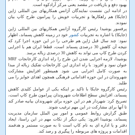
بهبود دفع و بازیافت در مقصد یعنی مركز آرادكوه است.
در ادامه این نشست نمایندگان آژانس همكاریهای بین المللی ژاپن
(جایكا) هم راهكارها و تجربیات خویش را پیرامون طرح كاپ بیان
نمودند.
پرفسور یوشیدا رئیس كارگروه آژانس همكاریهای بین المللی ژاپن
(جایكا) با اشاره به تجربیات
كشور
خود در زمینه كاهش پسماند، اظهار
نمود: چند سال قبل ژاپن هم طرحی را در این حوزه اجرا كرد كه
نتیجه آن كاهش 30 درصدی پسماند است، قطعا ایران هم با اجرایی
كردن طرح كاپ می تواند به كاهش 30 درصدی زباله برسد.
یوشیدا، لازمه اجرایی شدن این طرح را راه اندازی كارخانجات MRF
عنوان نمود و افزود: با راه اندازی این كارخانجات تفكیك زباله از مبدا
به صورت كامل اجرایی می شود. همینطور افزایش مشاركت
شهروندان در این حوزه اقداماتی فرهنگی همچون اهدای جوایز را می
طلبد.
رئیس كارگروه جایكا با تاكید بر اینكه یكی از عوامل كلیدی كاهش
پسماند، افزایش سطح اطلاعات شهروندان پیرامون طرح كاپ است،
تصریح كرد: شهردار هم در این حوزه برای شهروندان بیانیه صادر كند
تا آنها برای مشاركت در این مهم ترغیب شوند.
طبق گزارش روابط عمومی و امور بین الملل سازمان مدیریت
پسماند، یوشیدا افزود: یكی دیگر از نكات مهم در این راستا، ایجاد
دفتر و یا اداره ای به نام كاپ است تا به صورت مستمر و هدفمند
اقدامات و پروژه های مربوطه را پیگیری و رصد كند.