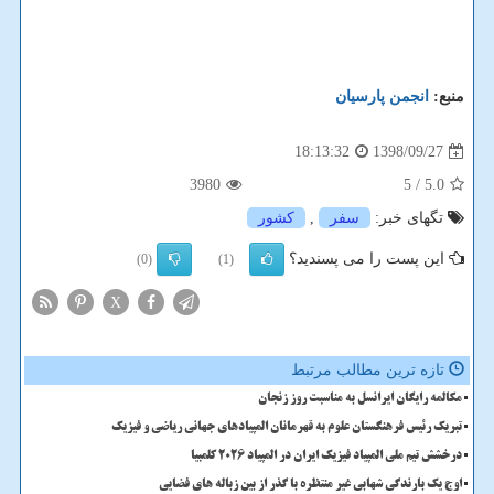
منبع:
انجمن پارسیان
1398/09/27
18:13:32
3980
/ 5
5.0
تگهای خبر:
سفر
,
كشور
این پست را می پسندید؟
(0)
(1)
X
تازه ترین مطالب مرتبط
مکالمه رایگان ایرانسل به مناسبت روز زنجان
تبریک رئیس فرهنگستان علوم به قهرمانان المپیادهای جهانی ریاضی و فیزیک
درخشش تیم ملی المپیاد فیزیک ایران در المپیاد 2026 کلمبیا
اوج یک بارندگی شهابی غیر منتظره با گذر از بین زباله های فضایی