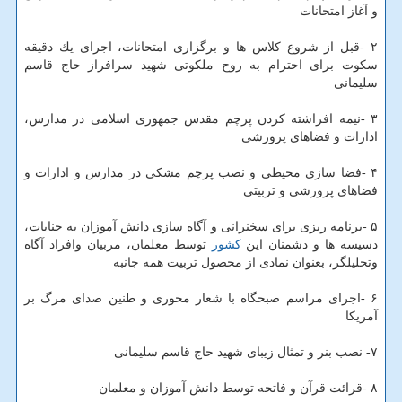
و آغاز امتحانات
۲ -قبل از شروع كلاس ها و برگزاری امتحانات، اجرای یك دقیقه
سكوت برای احترام به روح ملكوتی شهید سرافراز حاج قاسم
سلیمانی
۳ -نیمه افراشته كردن پرچم مقدس جمهوری اسلامی در مدارس،
ادارات و فضاهای پرورشی
۴ -فضا سازی محیطی و نصب پرچم مشكی در مدارس و ادارات و
فضاهای پرورشی و تربیتی
۵ -برنامه ریزی برای سخنرانی و آگاه سازی دانش آموزان به جنایات،
دسیسه ها و دشمنان این
كشور
توسط معلمان، مربیان وافراد آگاه
وتحلیلگر، بعنوان نمادی از محصول تربیت همه جانبه
۶ -اجرای مراسم صبحگاه با شعار محوری و طنین صدای مرگ بر
آمریكا
۷- نصب بنر و تمثال زیبای شهید حاج قاسم سلیمانی
۸ -قرائت قرآن و فاتحه توسط دانش آموزان و معلمان