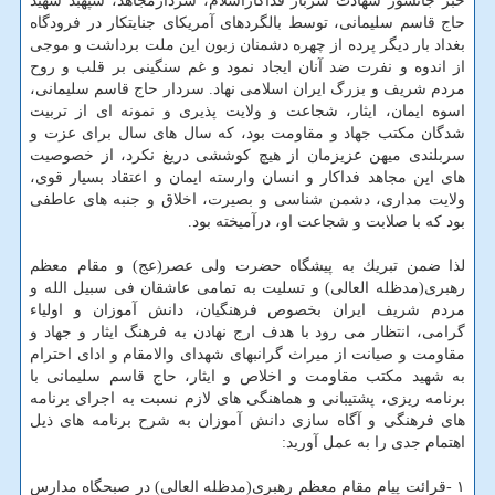
خبر جانسوز شهادت سرباز فداكاراسلام، سردارمجاهد، سپهبد شهید
حاج قاسم سلیمانی، توسط بالگردهای آمریكای جنایتكار در فرودگاه
بغداد بار دیگر پرده از چهره دشمنان زبون این ملت برداشت و موجی
از اندوه و نفرت ضد آنان ایجاد نمود و غم سنگینی بر قلب و روح
مردم شریف و بزرگ ایران اسلامی نهاد. سردار حاج قاسم سلیمانی،
اسوه ایمان، ایثار، شجاعت و ولایت پذیری و نمونه ای از تربیت
شدگان مكتب جهاد و مقاومت بود، كه سال های سال برای عزت و
سربلندی میهن عزیزمان از هیچ كوششی دریغ نكرد، از خصوصیت
های این مجاهد فداكار و انسان وارسته ایمان و اعتقاد بسیار قوی،
ولایت مداری، دشمن شناسی و بصیرت، اخلاق و جنبه های عاطفی
بود كه با صلابت و شجاعت او، درآمیخته بود.
لذا ضمن تبریك به پیشگاه حضرت ولی عصر(عج) و مقام معظم
رهبری(مدظله العالی) و تسلیت به تمامی عاشقان فی سبیل الله و
مردم شریف ایران بخصوص فرهنگیان، دانش آموزان و اولیاء
گرامی، انتظار می رود با هدف ارج نهادن به فرهنگ ایثار و جهاد و
مقاومت و صیانت از میراث گرانبهای شهدای والامقام و ادای احترام
به شهید مكتب مقاومت و اخلاص و ایثار، حاج قاسم سلیمانی با
برنامه ریزی، پشتیبانی و هماهنگی های لازم نسبت به اجرای برنامه
های فرهنگی و آگاه سازی دانش آموزان به شرح برنامه های ذیل
اهتمام جدی را به عمل آورید:
۱ -قرائت پیام مقام معظم رهبری(مدظله العالی) در صبحگاه مدارس