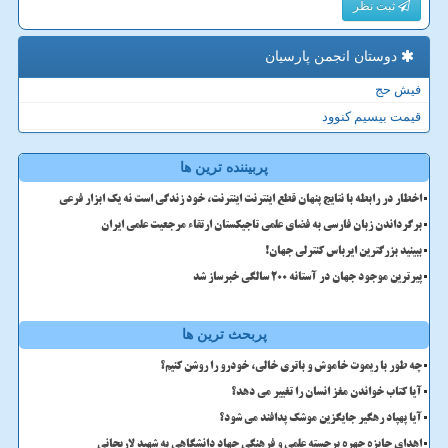
ثبت نظر
دوستان انجمن پارسیان
فیش حج
قیمت بیسیم کنوود
پربیننده ترین ها
اخطار در رابطه با نتایج پنهان قطع اینترنت اینترنت، خود زندگی است نه یک ابزار فرعی
برگرداندن زبان فارسی به فضای علمی تاجیکستان ارتقاء مرجعیت علمی ایران
ببینید بزرگترین ایرباس کنترلی جهان!
پیرترین موجود جهان در آستانه ۲۰۰ سالگی خبرساز شد
پربحث ترین ها
چه طور با ریموت خاموش و باتری خالی، خودرو را روشن کنیم؟
آیا کتاب خواندن مغز انسان را تغییر می دهد؟
آیا پهپاد رهگیر جایگزین موشک پدافند می شود؟
اهدای جایزه چهره برجسته علمی و فرهنگی جهاد دانشگاهی به شهید لاریجانی