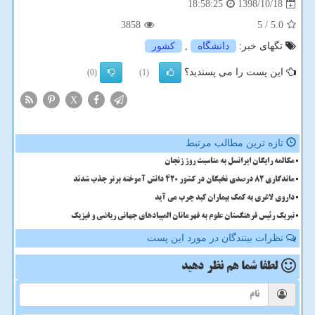
1398/10/18
18:58:25
3858
/ 5
5.0
تگهای خبر:
دانشگاه
,
كشور
این پست را می پسندید؟
(0)
(1)
X
تازه ترین مطالب مرتبط
مکالمه رایگان ایرانسل به مناسبت روز زنجان
ماندگاری 82 درصدی نخبگان در کشور 420 دانش آموخته برتر جذب شدند
داروی لاغری به کمک بیماران کبد چرب می آید
تبریک رئیس فرهنگستان علوم به قهرمانان المپیادهای جهانی ریاضی و فیزیک
نظرات بینندگان در مورد این پست
لطفا شما هم
نظر دهید