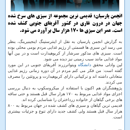
انجمن پارسیان: قدیمی ترین مجموعه از سبزی های سرخ شده
جهان در درون غاری در كشور آفریقای جنوبی كشف شده
است. عمر این سبزی ها 170 هزار سال برآورد می شود.
به گزارش انجمن پارسیان به نقل از اینترستینگ اینجینیرینگ، بنظر
می رسد این سبزی ها قسمتی از رژیم غذایی مردم بومی محلی بوده
است. سبزی های مذكور سرشار از كربوهیدارت است و در بین آنها
مواد غذایی مانند سیب زمینی نیز دیده می شود.
لین وادلی محقق
دانشگاه
ویتواترزرند آفریقای جنوبی در این مورد
گفته است: من فكر می كنم مردم در آن دوره زمانی رژیم غذایی
متعادلی داشته اند و تركیباتی دارای كربوهیدارت و پروتئین را مصرف
می كردند.
پژوهشگران هم اكنون با استفاده از میكروسكوپ به دنبال بررسی
اجزای مواد غذایی مربوط به ۱۷۰ هزار سال قبل هستند و حتی ساقه
های برخی گیاهان از خانواده زرداختران را شناسایی كرده اند.
قدیمی ترین گیاهان و سبزی های كشف شده در جهان مربوط به ۸۰۰
هزار سال قبل هستند ولی كشف جدید دارای تنوع و جزئیات بیشتری
است.