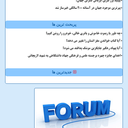
ببینید بزرگترین ایرباس کنترلی جهان!
پیرترین موجود جهان در آستانه ۲۰۰ سالگی خبرساز شد
پربحث ترین ها
چه طور با ریموت خاموش و باتری خالی، خودرو را روشن کنیم؟
آیا کتاب خواندن مغز انسان را تغییر می دهد؟
آیا پهپاد رهگیر جایگزین موشک پدافند می شود؟
اهدای جایزه چهره برجسته علمی و فرهنگی جهاد دانشگاهی به شهید لاریجانی
جدیدترین ها