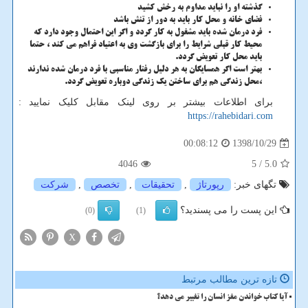
گذشته او را نباید مداوم به رخش کشید
فضای خانه و محل کار باید به دور از تنش باشد
فرد درمان شده باید مشغول به کار گردد و اگر این احتمال وجود دارد که
محیط کار قبلی شرایط را برای بازگشت وی به اعتیاد فراهم می کند ، حتما
باید محل کار تعویض گردد.
بهتر است اگر همسایگان به هر دلیل رفتار مناسبی با فرد درمان شده ندارند
،محل زندگی هم برای ساختن یک زندگی دوباره تعویض گردد.
برای اطلاعات بیشتر بر روی لینک مقابل کلیک نمایید :
https://rahebidari.com
1398/10/29
00:08:12
4046
/ 5
5.0
تگهای خبر:
رپورتاژ
,
تحقیقات
,
تخصص
,
شركت
این پست را می پسندید؟
(0)
(1)
X
تازه ترین مطالب مرتبط
آیا کتاب خواندن مغز انسان را تغییر می دهد؟