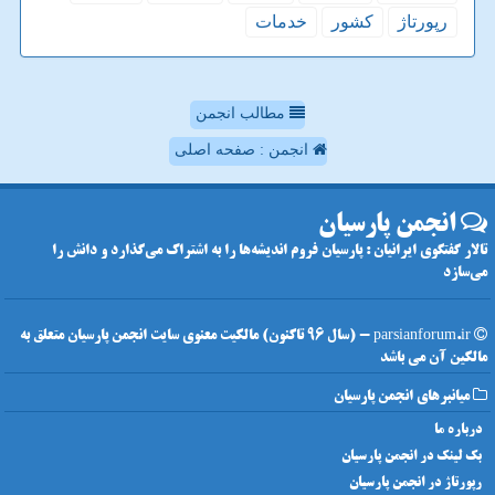
رپورتاژ
كشور
خدمات
مطالب انجمن
انجمن : صفحه اصلی
انجمن پارسیان
تالار گفتگوی ایرانیان : پارسیان فروم اندیشه‌ها را به اشتراک می‌گذارد و دانش را
می‌سازد
parsianforum.ir - (سال 96 تاکنون) مالکیت معنوی سایت انجمن پارسیان متعلق به
مالکین آن می باشد
میانبرهای انجمن پارسیان
درباره ما
بک لینک در انجمن پارسیان
رپورتاژ در انجمن پارسیان