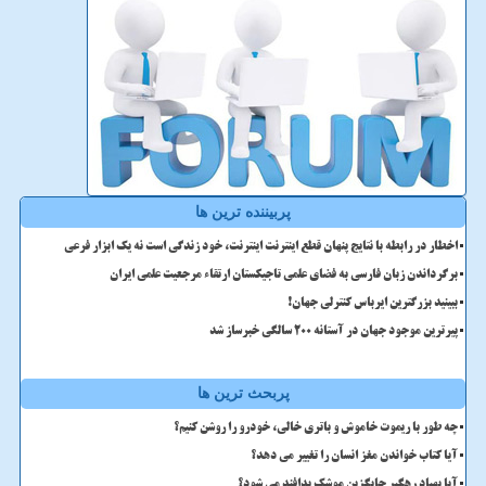
پربیننده ترین ها
اخطار در رابطه با نتایج پنهان قطع اینترنت اینترنت، خود زندگی است نه یک ابزار فرعی
برگرداندن زبان فارسی به فضای علمی تاجیکستان ارتقاء مرجعیت علمی ایران
ببینید بزرگترین ایرباس کنترلی جهان!
پیرترین موجود جهان در آستانه ۲۰۰ سالگی خبرساز شد
پربحث ترین ها
چه طور با ریموت خاموش و باتری خالی، خودرو را روشن کنیم؟
آیا کتاب خواندن مغز انسان را تغییر می دهد؟
آیا پهپاد رهگیر جایگزین موشک پدافند می شود؟