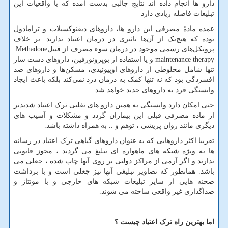
دارو ها انجام داده اند نتایج جالبی بدست آمده که با واقعیات این
تبلیغات فاصله زیادی دارد
عمده مادۀ مصرفی این دارو ها، داروهای دیفنوکسیلات و ترامادول
بوده که هیچ‌یک از آن‌ها تاثیری در درمان اعتیاد ندارند. بر خلاف
پروتکل‌های رسمی موجود در درمان سوء مصرف از قبیل
Methadone
maintenance therapy
و یا استفاده از بوپرونورفین، داروهای دست ساز
تنها شامل مخلوطی از داروهای اوپیوئیدی، مسکن‌ها و داروهای ضد
افسردگی بود که نه تنها کمک به درمان درد نمی‌کند بلکه باعث ایجاد
وابستگی فرد به داروهای جدید خواهد شد.
حتی امکان دارد وابستگی به همین دارو های تقلبی ترک اعتیاد شدیدتر
از ماده مصرفی قبلی این بیماران گردد و مشکلات و آسیب های
دیگری مانند روان پریشی ، توهم و .. به همراه داشته باشد.
تقریبا اکثر داروهایی که به عنوان داروهای گیاهی ترک اعتیاد در رسانه
ها به ویژه شبکه های ماهواره ای تبلیغ می گردند ، مجوز قانونی
ندارند و اگر آرمی از مراکز دولتی بر روی آنها چاپ شده ، جعلی می
باشد. همانطور که تصاویر تبلیغی آنها نیز جعلی است و با برداشت
صحنه هایی از سایر تبلیغات شبکه های خارجی و با مونتاژ و
صداگذاری غیر واقعی ساخته می شوند.
اما بهترین راه ترک اعتیاد چیست ؟