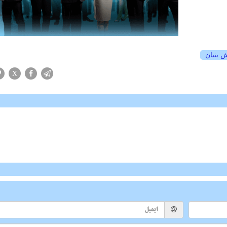
 بنیان
X