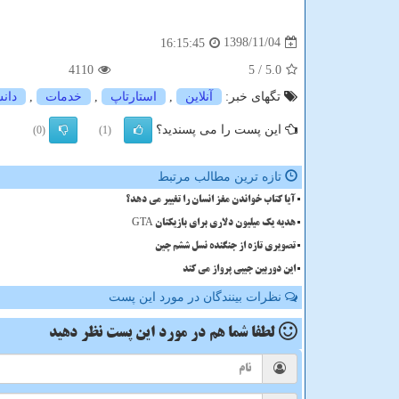
1398/11/04
16:15:45
4110
/ 5
5.0
تگهای خبر:
آنلاین
,
استارتاپ
,
خدمات
,
دانش
این پست را می پسندید؟
(0)
(1)
تازه ترین مطالب مرتبط
آیا کتاب خواندن مغز انسان را تغییر می دهد؟
هدیه یک میلیون دلاری برای بازیکنان GTA
تصویری تازه از جنگنده نسل ششم چین
این دوربین جیبی پرواز می کند
نظرات بینندگان در مورد این پست
لطفا شما هم
در مورد این پست
نظر دهید