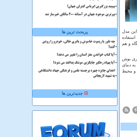
ببینید بزرگترین ایرباس کنترلی جهان!
پیرترین موجود جهان در آستانه ۲۰۰ سالگی خبرساز شد
. در این مدل
پربحث ترین ها
استفاده
چه طور با ریموت خاموش و باتری خالی، خودرو را روشن
اه و هم
کنیم؟
آیا کتاب خواندن مغز انسان را تغییر می دهد؟
زی بوش
آیا پهپاد رهگیر جایگزین موشک پدافند می شود؟
ن دمای محیط به دمای
 و محیط
اهدای جایزه چهره برجسته علمی و فرهنگی جهاد دانشگاهی
به شهید لاریجانی
جدیدترین ها