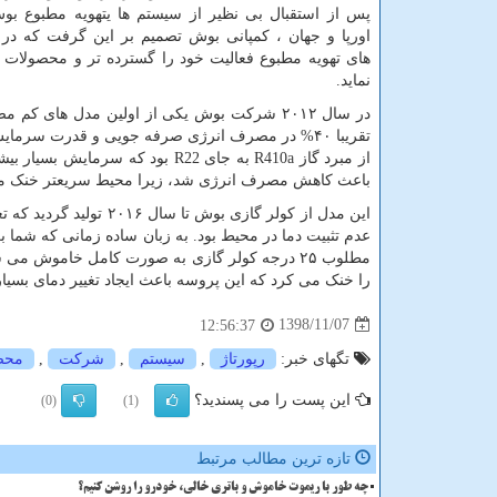
پس از استقبال بی نظیر از سیستم ها یتهویه مطبوع ب
اورپا و جهان ، کمپانی بوش تصمیم بر این گرفت که در 
های تهویه مطبوع فعالیت خود را گسترده تر و محصولات به
نماید.
در سال ۲۰۱۲ شرکت بوش یکی از اولین مدل های کم مصرف
تقریبا ۴۰% در مصرف انرژی صرفه جویی و قدرت سرمای
از مبرد گاز
R410a
به جای
R22
بود که سرمایش بسیار بیش
باعث کاهش مصرف انرژی شد، زیرا محیط سریعتر خنک م
این مدل از کولر گازی بوش تا سال ۲۰۱۶ تولید گردید که تغییرات زیادی در آن نیز ایجاد شد. یکی از بزرگترین عیب های مدل ۶۰۲
مطلوب ۲۵ درجه کولر گازی به صورت کامل خاموش 
را خنک می کرد که این پروسه باعث ایجاد تغییر دمای بسی
1398/11/07
12:56:37
تگهای خبر:
رپورتاژ
,
سیستم
,
شركت
,
محص
این پست را می پسندید؟
(0)
(1)
تازه ترین مطالب مرتبط
چه طور با ریموت خاموش و باتری خالی، خودرو را روشن کنیم؟