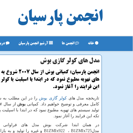
انجمن پارسیان
خانه
انجمن ها
آرشیو انجمن پارسیان
دربا
مدل های كولر گازی بوش
انجمن پارسیان: كمپانی بوش 
این فرایند را آغاز نمود.
تاریخچه مدل های
کولر گازی بوش
را در این مطلب به 
کامل معرفی و توضیح خواهیم داد. کمپانی
بوش
تکه این فرایند را آغاز نمود.
در همان ابتدا شرکت بوش مدل های فراوانی ر
مدل
B1ZMIx725
،
B1ZMIx922
و غیره را تولید و به باز