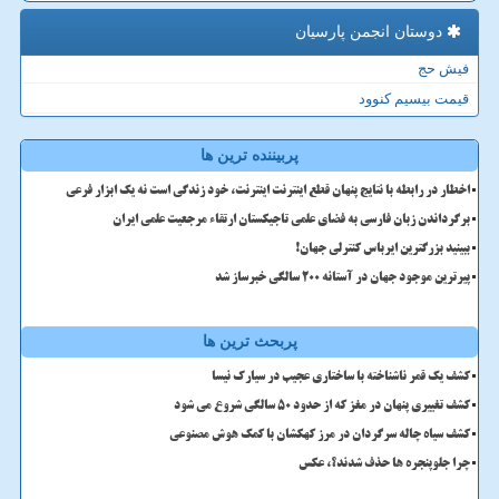
دوستان انجمن پارسیان
فیش حج
قیمت بیسیم کنوود
پربیننده ترین ها
اخطار در رابطه با نتایج پنهان قطع اینترنت اینترنت، خود زندگی است نه یک ابزار فرعی
برگرداندن زبان فارسی به فضای علمی تاجیکستان ارتقاء مرجعیت علمی ایران
ببینید بزرگترین ایرباس کنترلی جهان!
پیرترین موجود جهان در آستانه ۲۰۰ سالگی خبرساز شد
پربحث ترین ها
کشف یک قمر ناشناخته با ساختاری عجیب در سیارک نیسا
کشف تغییری پنهان در مغز که از حدود 50 سالگی شروع می شود
کشف سیاه چاله سرگردان در مرز کهکشان با کمک هوش مصنوعی
چرا جلوپنجره ها حذف شدند؟، عکس