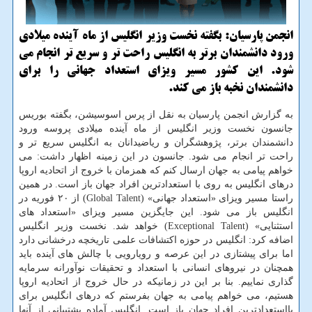
انجمن پارسیان: بگفته نخست وزیر انگلیس از ماه آینده میلادی
ورود دانشمندان برتر به انگلیس راحت تر و سریع تر انجام می
شود. این كشور مسیر ویزای استعداد جهانی را برای
دانشمندان نخبه باز می كند.
به گزارش انجمن پارسیان به نقل از پرس اسوسیشن، بگفته بوریس
جانسون نخست وزیر انگلیس از ماه آینده میلادی پروسه ورود
دانشمندان برتر، پژوهشگران و ریاضیدانان به انگلیس سریع تر و
راحت تر انجام می شود. جانسون در این زمینه اظهار داشت: می
خواهم پیامی به جهان ارسال كنم كه همزمان با خروج از اتحادیه اروپا
درهای انگلیس به روی با استعدادترین افراد جهان باز است. در همین
راستا مسیر ویزای «استعداد جهانی» (Global Talent) از ۲۰ فوریه در
انگلیس باز می شود. این جایگزین مسیر ویزای «استعداد های
استثنایی» (Exceptional Talent) خواهد شد. نخست وزیر انگلیس
اضافه كرد: انگلیس در حوزه اكتشافات علمی تاریخچه درخشانی دارد
اما برای پیشتازی در این عرصه و رویارویی با چالش های آینده باید
همچنان در نیروهای انسانی با استعداد و تحقیقات نوآورانه سرمایه
گذاری نماییم. بنا بر این در زمانیكه در حال خروج از اتحادیه اروپا
هستیم، می خواهم پیامی به جهان بفرستم كه درهای انگلیس برای
بااستعدادترین افراد جهان باز است. انگلیس آماده پشتیبانی از آنها