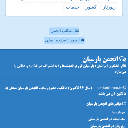
رپورتاژ
كشور
خدمات
مطالب انجمن
انجمن : صفحه اصلی
انجمن پارسیان
تالار گفتگوی ایرانیان : پارسیان فروم اندیشه‌ها را به اشتراک می‌گذارد و دانش را
می‌سازد
parsianforum.ir - (سال 96 تاکنون) مالکیت معنوی سایت انجمن پارسیان متعلق به
مالکین آن می باشد
میانبرهای انجمن پارسیان
درباره ما
بک لینک در انجمن پارسیان
رپورتاژ در انجمن پارسیان