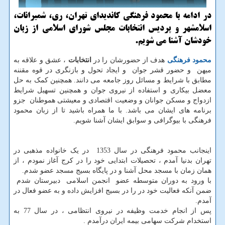
در ادامه با محمود فرهنگی كاندیدای تهران، ری، شمیرانات،
اسلامشهر و پردیس انتخابات مجلس شورای اسلامی از زبان
خودشان آشنا می شویم.
محمود فرهنگی
هدف از حضورشان را در
انتخابات
، عشق و علاقه به
میهن و حضور قشر جوان و ایجاد تحول و بازنگری در قوه مقننه
مطابق با شرایط و مسائل روز جامعه می دانند. همچنین کمک به حل
معضل بیکاری و استفاده از نیروی جوان و همچنین تسهیل شرایط
ازدواج و مسکن جوانان و وضعیت اقتصادی و معیشتی هموطنان جزو
برنامه های ایشان می باشد. با ما همراه باشید تا از زبان محمود
فرهنگی با بیوگرافی و سوابق ایشان آشنا شویم.
اینجانب محمود فرهنگی در سال 1353 در یک خانواده مذهبی در
تهران بدنیا آمدم ، تحصیلات ابتدایی خود را در کرج آغاز نمودم ، از
همان زمان با مسجد محل آشنا و در پایگاه بسیج مسجد عضو شدم.
با ورود به دوران متوسطه عضو انجمن اسلامی دبیرستان شدم
ضمن آنکه فعالیت خود در را در بسیج افزایش داده و به عضو فعال در
آمدم.
پس از انجام خدمت وظیفه در نیروی انتظامی ، در سال 77 به
استخدام شرکت سهامی بیمه ایران درآمدم .