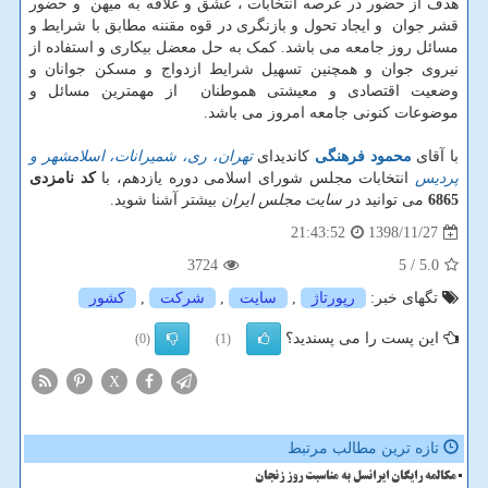
هدف از حضور در عرصه انتخابات ، عشق و علاقه به میهن و حضور
قشر جوان و ایجاد تحول و بازنگری در قوه مقننه مطابق با شرایط و
مسائل روز جامعه می باشد. کمک به حل معضل بیکاری و استفاده از
نیروی جوان و همچنین تسهیل شرایط ازدواج و مسکن جوانان و
وضعیت اقتصادی و معیشتی هموطنان از مهمترین مسائل و
موضوعات کنونی جامعه امروز می باشد.
با آقای
محمود فرهنگی
کاندیدای
تهران، ری، شمیرانات، اسلامشهر و
پردیس
انتخابات مجلس شورای اسلامی دوره یازدهم، با
کد نامزدی
6865
می توانید در
سایت مجلس ایران
بیشتر آشنا شوید.
1398/11/27
21:43:52
3724
/ 5
5.0
تگهای خبر:
رپورتاژ
,
سایت
,
شركت
,
كشور
این پست را می پسندید؟
(0)
(1)
X
تازه ترین مطالب مرتبط
مکالمه رایگان ایرانسل به مناسبت روز زنجان