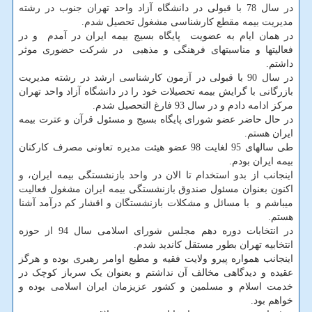
در سال 78 با قبولی در دانشگاه آزاد واحد تهران جنوب در رشته
مدیریت بیمه مقطع کارشناسی مشغول تحصیل شدم.
در همان ایام به عضویت پایگاه بسیج بیمه ایران در آمدم و در
فعالیتها و مناسبتهای فرهنگی و مذهبی در شرکت حضوری موثر
داشتم.
در سال 90 با قبولی در آزمون کارشناسی ارشد در رشته مدیریت
بازرگانی با گرایش بیمه تحصیلات خود را در دانشگاه آزاد واحد تهران
مرکز ادامه دادم و در سال 93 فارغ التحصیل شدم.
در حال حاضر عضو شورای پایگاه بسیج و مسئول قرآن و عترت بیمه
ایران هستم.
طی سالهای 95 لغایت 98 عضو هیئت مدیره تعاونی مصرف کارکنان
بیمه ایران بودم.
اینجانب از بدو استخدام تا الان در واحد بازنشستگی بیمه ایران، و
اکنون بعنوان مسئول صندوق بازنشستگی بیمه ایران مشغول فعالیت
میباشم و با مسائل و مشکلات بازنشستگان و اقشار کم درآمد آشنا
هستم.
در انتخابات دوره دهم مجلس شورای اسلامی سال 94 از حوزه
انتخابیه تهران بطور مستقل کاندید شدم.
اینجانب همواره پیرو ولایت فقیه و مطیع اوامر رهبری بوده و هرگز
عقیده و دیدگاهی مخالف آن نداشتم و بعنوان یک سرباز کوچک در
خدمت اسلام و مسلمین و کشور عزیزمان ایران اسلامی بوده و
خواهم بود.