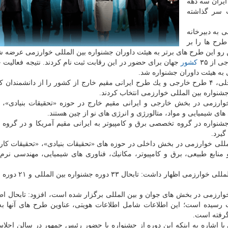
ایران سه دهه
ت سر گذاشته
 در ۱۸ گروه تخصصی به دبیرخانه
رح ها را بر
 رو این طرح های برتر به هیئت داوران جشنواره بین المللی خوارزمی عرضه ش
كشور
جهان برای حضور در این رقابت ثبت نام كردند. نتیجه فعالیت چ
هیئت داوران پس از جلسه های مختلف تعداد ۱۰ طرح داخلی، ۴ طرح خارجی و یك طرح ایرانی مقیم خارج از كشور را از دانشم
شنواره بین المللی خوارزمی انتخاب كردند.
ارزمی در بخش خارجی و ایرانی مقیم خارج در حوزه «تحقیقات بنیادی»، 
ای شیمیایی و مواد، متالورژی و انرژی های نو از چین هستند.
نواره در گروه تخصصی برق و كامپیوتر به ایرانی مقیم آمریكا و در گرو
گیرد.
لی خوارزمی در بخش داخلی در حوزه های «تحقیقات بنیادی»، «تحقیقات كار
بع طبیعی، برق و كامپیوتر، مكانیك، فناوری های شیمیایی، مهندسی نرم 
علیرضا اللهیاری دبیر اجرایی سی و سومین جشنواره بین المل
ثبت رسیده است؛ این اطلاعات شامل اطلاعات هویتی، عناوین طرح های آنها 
گرفته است.
ا اشاره به اینكه این دوره از جشنواره با حضور رئیس جمهور در سالن اجلا