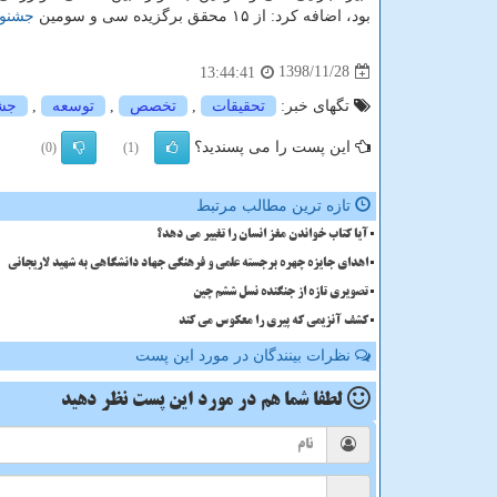
بود، اضافه كرد: از ۱۵ محقق برگزیده سی و سومین
جشنوا
1398/11/28
13:44:41
تگهای خبر:
تحقیقات
,
تخصص
,
توسعه
,
جشن
این پست را می پسندید؟
(0)
(1)
تازه ترین مطالب مرتبط
آیا کتاب خواندن مغز انسان را تغییر می دهد؟
اهدای جایزه چهره برجسته علمی و فرهنگی جهاد دانشگاهی به شهید لاریجانی
تصویری تازه از جنگنده نسل ششم چین
کشف آنزیمی که پیری را معکوس می کند
نظرات بینندگان در مورد این پست
لطفا شما هم
در مورد این پست
نظر دهید