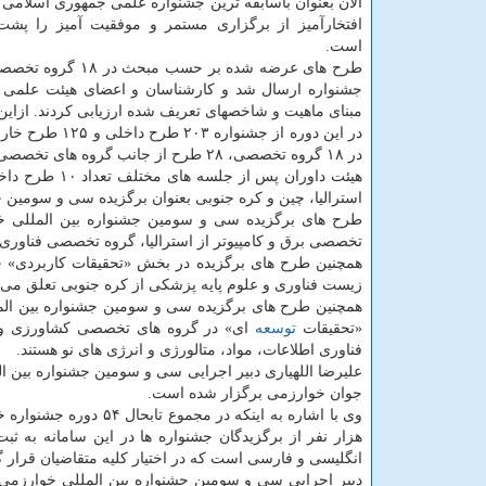
الان بعنوان باسابقه ترین جشنواره علمی جمهوری اسلامی 
افتخارآمیز از برگزاری مستمر و موفقیت آمیز را پش
است.
طرح های عرضه شده بر حسب مبحث
جشنواره ارسال شد و كارشناسان و اعضای هیئت علمی ط
مبنای ماهیت و شاخصهای تعریف شده ارزیابی كردند. ازاین
در این دوره از جشنواره ۲۰۳ طرح داخلی و ۱۲۵ طرح خارجی از ۳۵
در ۱۸ گروه تخصصی، ۲۸ طرح از جانب گروه های تخصصی به هیئت داوران جشنواره شد.
استرالیا، چین و كره جنوبی بعنوان برگزیده سی و سومین ج
طرح های برگزیده سی و سومین جشنواره بین المللی خو
تخصصی برق و كامپیوتر از استرالیا، گروه تخصصی فناوری ه
همچنین طرح های برگزیده در بخش «تحقیقات كاربردی» جش
زیست فناوری و علوم پایه پزشكی از كره جنوبی تعلق می 
همچنین طرح های برگزیده سی و سومین جشنواره بین المل
«تحقیقات
توسعه
ای» در گروه های تخصصی كشاورزی و منا
فناوری اطلاعات، مواد، متالورژی و انرژی های نو هستند.
جوان خوارزمی برگزار شده است.
هزار نفر از برگزیدگان جشنواره ها در این سامانه به 
انگلیسی و فارسی است كه در اختیار كلیه متقاضیان قرار 
دبیر اجرایی سی و سومین جشنواره بین المللی خوارزمی ب