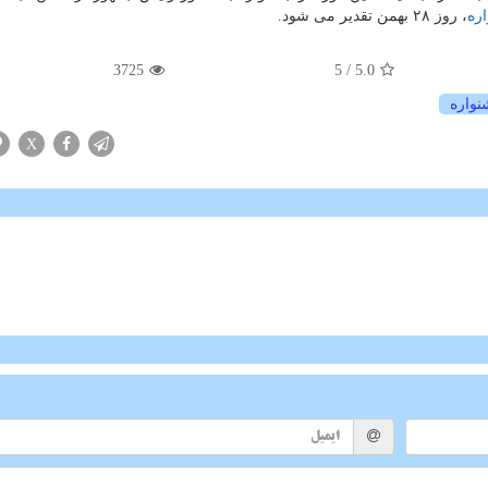
ره
، روز ۲۸ بهمن تقدیر می شود.
3725
/ 5
5.0
واره
X