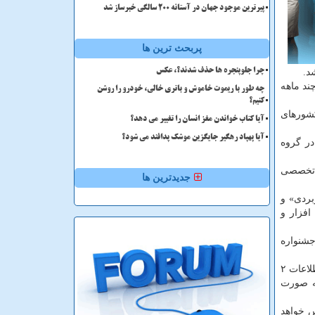
پیرترین موجود جهان در آستانه ۲۰۰ سالگی خبرساز شد
پربحث ترین ها
د.
چرا جلوپنجره ها حذف شدند؟، عکس
ند ماهه
چه طور با ریموت خاموش و باتری خالی، خودرو را روشن
کنیم؟
ندان كشورهای
آیا کتاب خواندن مغز انسان را تغییر می دهد؟
آیا پهپاد رهگیر جایگزین موشک پدافند می شود؟
در گروه
ه تخصصی
جدیدترین ها
بردی» و
افزار و
لی خوارزمی اظهار داشت: تابحال ۳۳ دوره جشنواره بین المللی و ۲۱ دوره جشنواره
وی با اشاره به اینكه در مجموع تابحال ۵۴ دوره جشنواره خوارزمی در بخش های جوان و بین المللی برگزار شده است، افزود: تابحال اطلاعات ۲
به صورت
س خواهد