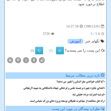
اطلاع برخورد شود.
1398/12/03
14:27:58
3729
/ 5
5.0
تگهای خبر:
آموزش
این پست را می پسندید؟
(0)
(1)
X
تازه ترین مطالب مرتبط
آیا کتاب خواندن مغز انسان را تغییر می دهد؟
اهدای جایزه چهره برجسته علمی و فرهنگی جهاد دانشگاهی به شهید لاریجانی
فرضیه اینترنت مرده حقیقی شد
راه حل ممانعت از مهاجرت نخبگان توسعه پروژه های بزرگ مقیاس است
نظرات بینندگان در مورد این پست