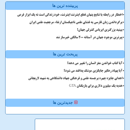
پربیننده ترین ها
اخطار در رابطه با نتایج پنهان قطع اینترنت اینترنت، خود زندگی است نه یک ابزار فرعی
برگرداندن زبان فارسی به فضای علمی تاجیکستان ارتقاء مرجعیت علمی ایران
ببینید بزرگترین ایرباس کنترلی جهان!
پیرترین موجود جهان در آستانه ۲۰۰ سالگی خبرساز شد
پربحث ترین ها
آیا کتاب خواندن مغز انسان را تغییر می دهد؟
آیا پهپاد رهگیر جایگزین موشک پدافند می شود؟
اهدای جایزه چهره برجسته علمی و فرهنگی جهاد دانشگاهی به شهید لاریجانی
هدیه یک میلیون دلاری برای بازیکنان GTA
جدیدترین ها