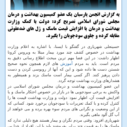
به گزارش انجمن پارسیان یك عضو كمیسیون بهداشت و درمان
مجلس شورای اسلامی تصریح كرد: دولت با كمك وزارت
بهداشت و درمان با افزایش قیمت ماسك و ژل های ضدعفونی
مقابله كرده و جلوی سودجویان را بگیرد.
حسینعلی شهریاری در گفتگو با ایسنا، با اشاره به اعلام وزارت
بهداشت در خصوص كشف چند مورد بیمار مبتلا به ویروس كرونا
اظهار داشت: در این فضا مهم ترین مبحث اطلاع رسانی دقیق به
مردم است. باید به مردم
آموزش
های لازم همچون نحوه صحیح
شستن دست ها داده شود و این كه آنها از روبوسی كردن و دست
دادن پرهیز كنند. اگر كسی بیمار است ماسك بزند و همینطور به
هشدارهای وزارت بهداشت توجه گردد.
این عضو كمیسیون بهداشت و درمان مجلس شورای اسلامی در
واكنش به برخی سودجویی ها در بازار در خصوص احتكار ماسك و یا
افزایش قیمت آن، اظهار نمود: دولت و وزارت بهداشت قیمت ها را
كنترل كرده و با كمك تعزیرات با سودجویان برخورد شود. كسانی كه
از این وضعیت و نگرانی های مردم سوء بهره برده و می خواهند از
آب گل آلود ماهی بگیرند.
شهریاری افزود: وقتی مردم نگران و بیمار هستند هیچ دلیلی ندارد كه
ماسك ها را به قیمت چند برابر بفروشند باید با این افراد از خدا بی