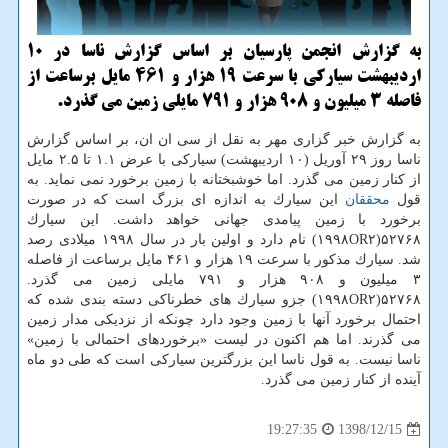
به گزارش انجمن پارسیان بر اساس گزارش ناسا در ۱۰
اردیبهشت سیاركی با سرعت ۱۹ هزار و ۴۶۱ مایل برساعت از
فاصله ۳ میلیون و ۹۰۸ هزار و ۷۹۱ مایلی زمین می گذرد.
به گزارش خبر گزاری مهر به نقل از سی ان ان، بر اساس گزارش
ناسا روز ۲۹ آوریل (۱۰ اردیبهشت) سیاركی با عرض ۱.۱ تا ۲.۵ مایل
از كنار زمین می گذرد. اما خوشبختانه با زمین برخورد نمی نماید. به
قول
محققان
این سیارك به اندازه ای بزرگ است كه در صورت
برخورد با زمین پیامدی جهانی خواهد داشت. این سیارك
۵۲۷۶۸(۱۹۹۸OR۲) نام دارد و اولین بار در سال ۱۹۹۸ میلادی رصد
شد. سیارك مذكور با سرعت ۱۹ هزار و ۴۶۱ مایل برساعت از فاصله
۳ میلیون و ۹۰۸ هزار و ۷۹۱ مایلی زمین می گذرد.
۵۲۷۶۸(۱۹۹۸OR۲) جزو سیارك های خطرناكی دسته بندی شده كه
احتمال برخورد آنها با زمین وجود دارد چونكه از نزدیكی مدار زمین
می گذرند. اما هم اكنون در لیست «برخوردهای احتمالی با زمین»
ناسا نیست. به قول ناسا این بزرگترین سیاركی است كه طی دو ماه
آینده از كنار زمین می گذرد.
1398/12/15
19:27:35