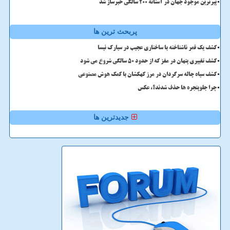
پیرترین موجود جهان در آستانه ۲۰۰ سالگی خبرساز شد
پربحث ترین ها
کشف یک قمر ناشناخته با ساختاری عجیب در سیارک نیسا
کشف تغییری پنهان در مغز که از حدود 50 سالگی شروع می شود
کشف سیاه چاله سرگردان در مرز کهکشان با کمک هوش مصنوعی
چرا جلوپنجره ها حذف شدند؟، عکس
جدیدترین ها