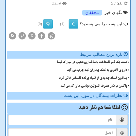
3239
/ 5
5.0
تگهای خبر:
محققان
این پست را می پسندید؟
(0)
(1)
X
تازه ترین مطالب مرتبط
کشف یک قمر ناشناخته با ساختاری عجیب در سیارک نیسا
داروی لاغری به کمک بیماران کبد چرب می آید
پنتاگون اسناد جدیدی از اشیاء پرنده ناشناس فاش کرد
واکسن ب ث ژ مصرف انسولین دیابتی ها را کم می کند
نظرات بینندگان در مورد این پست
لطفا شما هم
نظر دهید