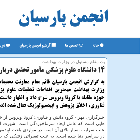
انجمن پارسیان
خانه
انجمن ها
آرشیو انجمن پارسیان
دربا
یك مقام مسئول در وزارت بهداشت:
۱۴ دانشگاه علوم پزشكی مأمور تحقیق درباره كرونا شدند
به گزارش انجمن پارسیان قائم مقام معاونت تحقیقا
وزارت بهداشت مهمترین اقدامات تحقیقات علوم پز
حوزه مقابله با كرونا ویروس شرح داد و اظهار داشت:
فناوری، اخلاق پژوهش و اپیدمیولوژیك فعال شده اند.
خبرگزاری مهر - گروه دانش و فناوری: كرونا ویروس از خ
هایی است كه عامل ایجاد سرماخوردگی است. شهرت ای
علت سرایت بسیار بالای آن است در مواردی باعث اپیدمی
در سراسر دنیا شده است. به علت تغییراتی ژنتیكی كه ب