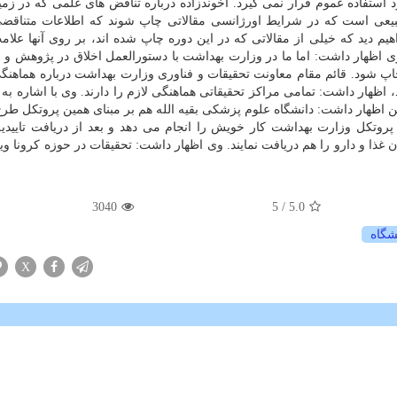
استفاده عموم قرار نمی گیرد. آخوندزاده درباره تناقض های علمی كه در زمین
طبیعی است كه در شرایط اورژانسی مقالاتی چاپ شوند كه اطلاعات متناقض
واهیم دید كه خیلی از مقالاتی كه در این دوره چاپ شده اند، بر روی آنها علا
اظهار داشت: اما ما در وزارت بهداشت با دستورالعمل اخلاق در پژوهش و ا
 چاپ شود. قائم مقام معاونت تحقیقات و فناوری وزارت بهداشت درباره هماهنگ
اظهار داشت: تمامی مراكز تحقیقاتی هماهنگی لازم را دارند. وی با اشاره به 
كسن اظهار داشت: دانشگاه علوم پزشكی بقیه الله هم بر مبنای همین پروتكل ط
پروتكل وزارت بهداشت كار خویش را انجام می دهد و بعد از دریافت تاییدیه 
ان غذا و دارو را هم دریافت نمایند. وی اظهار داشت: تحقیقات در حوزه كرونا و
3040
/ 5
5.0
شگاه
X