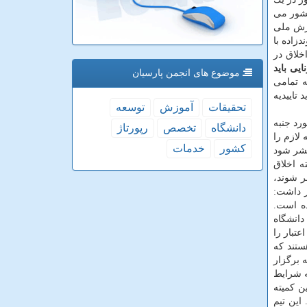
كشور می
ارش ملی
زاده با
خلاق در
ایی باید
موضوع های انجمن پارسیان
 تمامی
تاییدیه
تحقیقات
آموزش
توسعه
رد جنبه
دانشگاه
تخصص
رپورتاژ
 لازم را
كشور
خدمات
تشر شود
ه اخلاق
ر شوند،
ر داشت:
ده است.
تومانی به دانشگاه
تبار را
ی هستند كه
 برگزار
ه شرایط
ن كمیته
این تیم