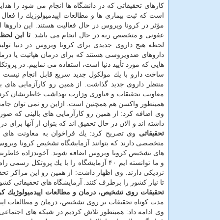
كارهای تحقیقاتی كه در دانشگاه ها انجام می شود را هدا
است كه ثبت بیماری ها و مطالعات اپیدمیولوژیك را فعال كر
مؤثر در كرونا ویروس در حال فعالیت هستند. این داروها ا
عفونی و متخصص ریه در حال انجام می باشد.
تا این لحظ
لحظه هیچ داروی جدیدی برای كرونا ویروس در دنیا تول
داروهای ضدویروسی هستند كه برای درمان هپاتیت یا درمان 
هایی كه مورد تأیید دنیا است، استفاده می نماییم. در پرو
ساخت دارو با یك مولكول جدید سریع قابل انجام نیست و
منتظر داروی جدید گذاشت. از همین رو كارآزمایی های ب
معاونت تحقیقات و فناوری وزارت بهداشت خاطرنشان كرد: س
همینطور واكسن هم همچنین است. ازاین رو نمی توان جامع
وی اضافه كرد: از همین رو كارآزمایی های بالینی كه صور
داشته اند و الان در حال تحقیق اند كه بتوان از آنها برای 
تحقیقاتی
وی تصریح كرد: یك فراخوان به معاونت های پ
متخصصی دارند كه بتوانند آزمایشگاه تشخیص كرونا ویروس ر
و ما توانسته ایم ۴۰ آزمایشگاه را با یك پر
تا نیاز كشور را برطرف كنند. آزمایشگاه های تحقیقاتی ك
تحقیقات روی تشخیص، درمان و مطالعات اپیدمیولوژیك كر
مدت كوتاه تحقیقات بر روی تشخیص، درمان و مطالعات اپی
وی ادامه داد: همینطور تلاش كردیم در شبكه های اجتماعی