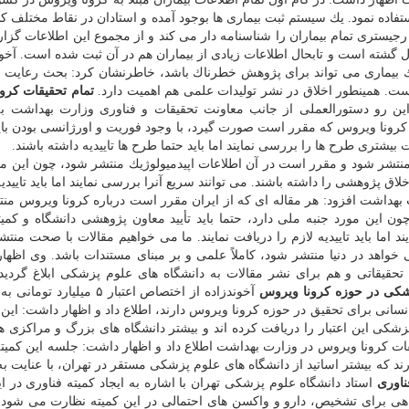
ستفاده نمود. یك سیستم ثبت بیماری ها بوجود آمده و استادان در نقاط مختلف 
م رجیستری تمام بیماران را شناسنامه دار می كند و از مجموع این اطلاعات گز
 گشته است و تابحال اطلاعات زیادی از بیماران هم در آن ثبت شده است. آخوند
یك بیماری می تواند برای پژوهش خطرناك باشد، خاطرنشان كرد: بحث رعایت ا
ت. همینطور اخلاق در نشر تولیدات علمی هم اهمیت دارد.
تمام تحقیقات كرون
ن رو دستورالعملی از جانب معاونت تحقیقات و فناوری وزارت بهداشت به
كرونا ویروس كه مقرر است صورت گیرد، با وجود فوریت و اورژانسی بودن باید 
بیشتری طرح ها را بررسی نمایند اما باید حتما طرح ها تاییدیه داشته باشند.
منتشر شود و مقرر است در آن اطلاعات اپیدمیولوژیك منتشر شود، چون این مو
لاق پژوهشی را داشته باشند. می توانند سریع آنرا بررسی نمایند اما باید تاییدیه
ت بهداشت افزود: هر مقاله ای كه از ایران مقرر است درباره كرونا ویروس من
 این مورد جنبه ملی دارد، حتما باید تأیید معاون پژوهشی دانشگاه و كمیت
د اما باید تاییدیه لازم را دریافت نمایند. ما می خواهیم مقالات با صحت منتش
 خواهد در دنیا منتشر شود، كاملاً علمی و بر مبنای مستندات باشد. وی اظها
تحقیقاتی و هم برای نشر مقالات به دانشگاه های علوم پزشكی ابلاغ گردی
آخوندزاده از اختصاص اعتبار ۵ میلیارد 
نی برای تحقیق در حوزه كرونا ویروس دارند، اطلاع داد و اظهار داشت: این اع
 ها ابلاغ كردیم. ۱۴ دانشگاه علوم پزشكی این اعتبار را دریافت كرده اند و بیشتر دانشگاه های بزرگ و مراكز
ات كرونا ویروس در وزارت بهداشت اطلاع داد و اظهار داشت: جلسه این كمیته
رند كه بیشتر اساتید از دانشگاه های علوم پزشكی مستقر در تهران، با عنایت ب
ناوری
استاد دانشگاه علوم پزشكی تهران با اشاره به ایجاد كمیته فناوری در ای
هی برای تشخیص، دارو و واكسن های احتمالی در این كمیته نظارت می شود. 