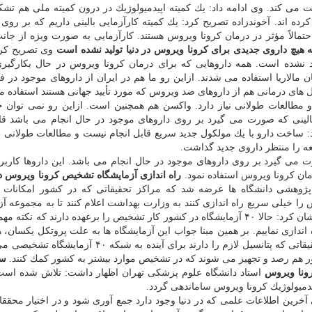
یت می كند. وی ادامه داد: یك كمیته اپیدمیولوژیك در درون كمیته ملی هم تش
ده اند. آخوندزاده تصریح كرد: یك كمیته كارآزمایی بالینی داریم كه بر روی 
حتمالاً مؤثر در درمان كرونا ویروس هستند. كارآزمایی به صورت ویژه از جانب
ه هیچ داروی جدیدی برای كرونا ویروس در دنیا تولید نشده است
وی تصریح كرد:
ید نشده است. همه داروهایی كه برای درمان كرونا ویروس در حال بكارگی
مالاریا استفاده می شدند. ازاین رو ما هم در ایران از داروهای موجود در فا
تكل های درمانی هم از داروهای ضد ویروس كه مورد تأیید جهانی هستند استفاده 
 مطالعات طولانی نیاز دارد. واكسن هم همچنین است. ازاین رو نمی توان ج
الینی كه صورت می گیرد بر روی داروهای موجود در حال انجام می باشد قا
اخت دارو با یك مولكول جدید سریع قابل انجام نیست و مطالعات طولانی نیا
ه را منتظر داروی جدید گذاشت.
ت می گیرد بر روی داروهای موجود در حال انجام می باشد. این داروها كاربر
درمان كرونا ویروس استفاده نمود.
راه اندازی آزمایشگاه تشخیص كرونا ویروس د
ژوهشی دانشگاه ها عرضه شد كه مراكز تحقیقاتی كه در كشور امكانات و
ا خیلی سریع راه اندازی كنند به وزارت بهداشت اعلام كنند تا به مجموعه آز
های تشخیص كرونا ویروس اضافه شوند. آخوندزاده خاطرنشان كرد: حالا ۴۰ آزمایشگاه در كشور كار تشخیص را برعهده دارند ك
وتكل رسمی راه اندازی نماییم. بر همین مبنا جواب این آزمایشگاه ها به علت پروتكل یكسان
نزدیكی دارند. وی اظهار داشت: از همین رو این مراكز تحقیقاتی كه پتانسیل لازم را دارند برای آینده به 
شور هم رصد و تجهیز می شوند كه در تشخیص موارد بیشتر به كشور كمك كنند.
سا
ونا ویروس
استاد دانشگاه علوم پزشكی تهران اظهار داشت: تلاش شده است
دمیولوژیك كرونا ویروس ساماندهی گردد.
 آخرین اطلاعات علمی كه در دنیا وجود دارد جمع آوری شود و در اختیار محقق