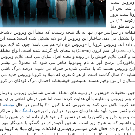
ق افتاد، در سال ۲۰۰۳ (۱۳۸۱) این ویروس سبب
ن شد. پس از
۲۰۱۲ (۱۳۹۱) ویروس كرونا سبب بروز
یك بیماری شبیه سارس در عربستان شد. ویروس كرونا (كویید ۱۹) در
ایر مناطق دنیا
حقیقات در سراسر جهان تنها به یك نتیجه رسیدند كه منشأ این ویروس ناشناخ
 را تشكیل می دهد. ساختار این ویروس از دو لایه تشكیل شده است؛ هسته ای
ل داده اند. ویروس كرونا را «ویروس تاج دار» هم می نامند؛ چون كه لایه پروتئ
ویروس به شكل تاج است. جالب است بدانیم كه واژه كرونا (corona) از اسم كرَون (Crown) به معنای تاج گرفته شده است؛
و گاهی علایم خویش را در روده و معده افراد نمایان می كنند. علایم ویروس ك
وردگی ترشح آور به نام پِنومونیا ظاهر می شود كه معمولاً در بیشتر ا
ین ویروس هستند كه با علائمی شدیدتر همراه می شوند. درصد مرگ ناشی ا
د مبتلایان) علایم خفیفی دارند و تنها ۵ درصد مبتلایان از نوع وخیم هستند. همینطور خوشبختانه احتمال مرگ كودكان د
در چین، تحقیقات خویش را در زمینه های مختلف شامل شناسایی ویروس و درمان 
اخت بهتر ویروس و مقابله با آن هدایت كرده است اما هنوز درمان قطعی برای این
لاش می كنند به صورتی كه تا كنون ۲۰ واكسن در حال
توسعه
اس
ك واكسن مورد تأیید ماه ها زمان می برد. در این راه برخی
دانشگاه
ها و مراكز
 و تولید دارو و واكسن را هم در دستور كار خود قرار داده اند. در همین رابطه
داشتیم كه به شرح زیر است: شاهین آخوندزاده در گفتگو با خبرنگار مهر 
ا را شرح داد.
فعال شدن سیستم رجیستری اطلاعات بیماران مبتلا به كرونا و
ظهار داشت: در گام اول تمام اطلاعات بیماران مبتلا به كرونا ویروس در كشو