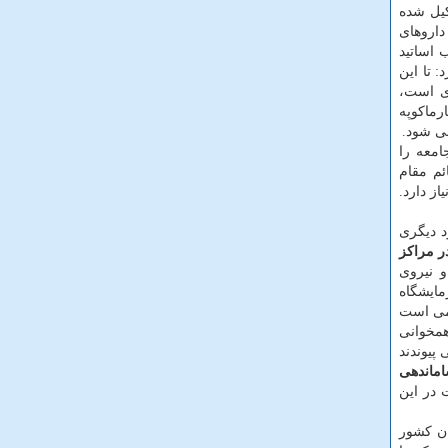
كیل شده
داروهای
 اساتید
 تا این
ری است،
رماكوپه
می شود.
امعه را
ئم مقام
ز دارد.
د دیگری
ر مراكز
 نیروی
مایشگاه
ه نكته مهمی است
، همخوانی
شبكه ۴۰ آزمایشگاه تشخیصی می پیوندند
ماندهی
 در این
ان كشور