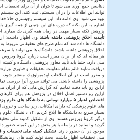
دیتابیس جمع آوری می شود تا بتوان از آن برای تحقیقات ا
توانند این اطلاعات را در آن سیستم، ثبت كنند. این سیست
تهیه می شود. وی ادامه داد: این سیستم رجیستری حالا فعال
اشاره به این نكته كه دوره های این چنینی از همه گیری 
پژوهش نكته بسیار مهمی در زمان همه گیری یك بیماری اس
تأییدیه اخلاق پژوهشی داشته باشند
وی اظهار داشت: ازای
دانشگاه ها داده شد كه تمام طرح های تحقیقاتی مربوط به 
اخلاق پژوهشی داشته باشند. دانشگاه ها می توانند با سرعت 
هر مقاله ای كه از ایران مقرر است درباره كرونا ویروس 
ملی دارد، حتما باید تأیید معاون پژوهشی دانشگاه و كمیته اخ
دریافت نمایند قائم مقام معاونت تحقیقات و فناوری وزار
و مقرر است در آن اطلاعات اپیدمیولوژیك منتشر شود، چون
پژوهشی را داشته باشند. می توانند سریع آنرا بررسی نماین
ازاین رو باید دقت نماییم كه گزارش هایی كه از ایران می
ازاین رو دستورالعمل اخلاق در پژوهش هم برای كارهای 
اختصاص اعتبار ۵ میلیارد تومانی به دانشگاه های علوم پزشكی در حوزه كرونا ویروس
های علوم پزشكی كه دارای امكانات، زیر ساخت و نیروی انسا
بسیار سریع به دانشگاه
درگیر كرونا ویروس هستند. وی از تشكیل كمیته ملی تحقیق
گردید و اساتید در رابطه با هر بخش در این كمیته حضور دا
موجود در آن حضور دارند.
تشكیل كمیته ملی تحقیقات و ف
ملی تحقیقات اظهار داشت: بحث تولید كیت های آزمایشگا