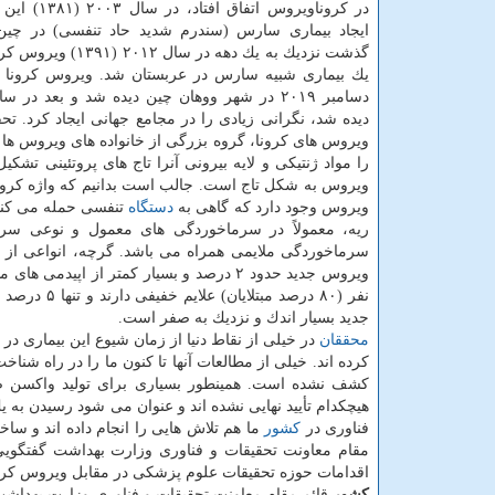
در كروناویروس اتفا
ایجاد بیماری سارس (سندرم شدید حاد تنفسی) در چی
گذشت نزدیك به یك دهه در سال 
دسامبر ۲۰۱۹ در شهر ووهان چین دیده شد و بعد در س
دیده شد، نگرانی زیادی را در مجامع جهانی ایجاد كرد. ت
ویروس های كرونا، گروه بزرگی از خانواده های ویروس ها
را مواد ژنتیكی و لایه بیرونی آنرا تاج های پروتئینی تشكی
ویروس وجود دارد كه گاهی به
دستگاه
تنفسی حمله می كنند 
ریه، معمولاً در سرماخوردگی های معمول و نوعی سرماخ
سرماخوردگی ملایمی همراه می باشد. گرچه، انواعی از ا
نفر (۸۰ درص
جدید بسیار اندك و نزدیك به صفر است.
محققان
در خیلی از نقاط دنیا از زمان شیوع این بیماری 
كرده اند. خیلی از مطالعات آنها تا كنون ما را در راه شن
كشف نشده است. همینطور بسیاری برای تولید واكسن ضد كرونا ت
هیچكدام تأیید نهایی نشده اند و عنوان می شود رسیدن به ی
فناوری در
كشور
ما هم تلاش هایی را انجام داده اند و ساخت
مقام معاونت تحقیقات و فناوری وزارت بهداشت گفتگویی 
اقدامات حوزه تحقیقات علوم پزشكی در مقابل ویروس كرون
كشور
قائم مقام معاونت تحقیقات و فناوری وزارت بهداشت ا