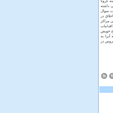
ه كرونا
ی داشته
مت سوال
خلاق در
ی مراكز
اقدامات
رح خویش
آنرا به
یروس در