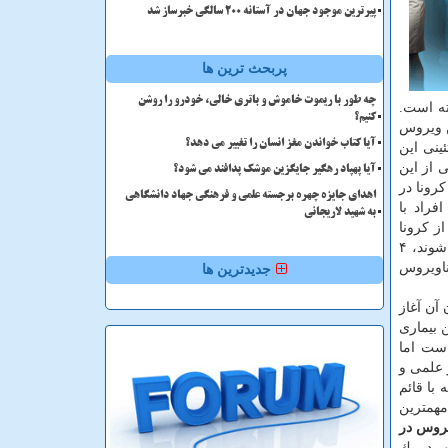
پیرترین موجود جهان در آستانه ۲۰۰ سالگی خبرساز شد
پربحث ترین ها
چه طور با ریموت خاموش و باتری خالی، خودرو را روشن
ته است.
کنیم؟
ن ویروس
آیا کتاب خواندن مغز انسان را تغییر می دهد؟
ینی این
 انواع مختلفی از این
آیا پهپاد رهگیر جایگزین موشک پدافند می شود؟
رونا در
اهدای جایزه چهره برجسته علمی و فرهنگی جهاد دانشگاهی
فراد با
به شهید لاریجانی
ز كرونا
ویروس جدید حدود ۲ درصد و بسیار كمتر از اپیدمی های مشابه ۲۰ سال گذشته است. از هر ۵ نفری كه مبتلا به كرونا ویروس جدید می شوند، ۴
ر كروناویروس
جدیدترین ها
آن آغاز
 بیماری
ت اما
 علمی و
 با قائم
مهمترین
یروس در
ر در یك