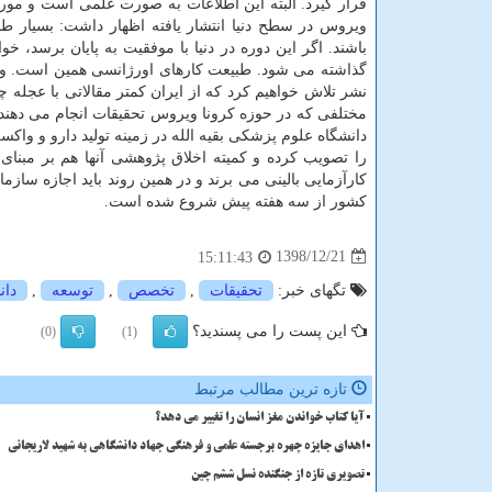
قرار گیرد. البته این اطلاعات به صورت علمی است و مورد 
ویروس در سطح دنیا انتشار یافته اظهار داشت: بسیار 
باشند. اگر این دوره در دنیا با موفقیت به پایان برسد، خ
گذاشته می شود. طبیعت كارهای اورژانسی همین است. وی 
نشر تلاش خواهیم كرد كه از ایران كمتر مقالاتی با عجله
مختلفی كه در حوزه كرونا ویروس تحقیقات انجام می دهند، 
دانشگاه علوم پزشكی بقیه الله در زمینه تولید دارو و وا
را تصویب كرده و كمیته اخلاق پژوهشی آنها هم بر مبنای 
كارآزمایی بالینی می برند و در همین روند باید اجازه سازم
كشور از سه هفته پیش شروع شده است.
1398/12/21
15:11:43
تگهای خبر:
تحقیقات
,
تخصص
,
توسعه
,
دان
این پست را می پسندید؟
(0)
(1)
تازه ترین مطالب مرتبط
آیا کتاب خواندن مغز انسان را تغییر می دهد؟
اهدای جایزه چهره برجسته علمی و فرهنگی جهاد دانشگاهی به شهید لاریجانی
تصویری تازه از جنگنده نسل ششم چین