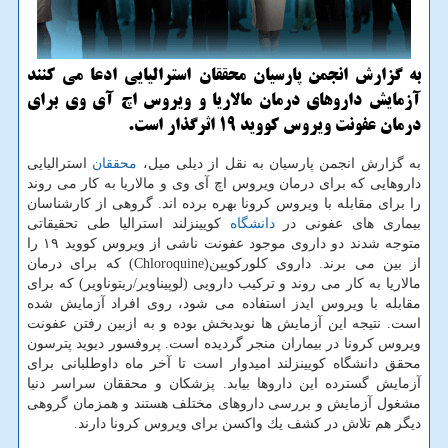
به گزارش انجمن پارسیان محققان استرالیایی ادعا می كنند
آزمایش داروهای درمان مالاریا و ویروس اچ آی وی برای
درمان عفونت ویروس كووید ۱۹ اثرگذار است.
به گزارش انجمن پارسیان به نقل از دیلی میل،
محققان
استرالیایی
داروهایی كه برای درمان ویروس اچ آی وی و مالاریا به كار می روند
را برای مقابله با ویروس كرونا بهره برده اند. گروهی از كارشناسان
بیماری های عفونی در
دانشگاه
كویینزلند استرالیا طی تحقیقاتی
متوجه شدند دو داروی موجود عفونت ناشی از ویروس كووید ۱۹ را
از بین می برند. داروی كلوركویین(Chloroquine) كه برای درمان
مالاریا به كار می روند و تركیب دارویی (لوپیناویر/ریتوناویر) كه برای
مقابله با ویروس ایدز استفاده می شود، روی افراد آزمایش شده
است. نتیجه این آزمایش ها نویدبخش بوده و به ازبین رفتن عفونت
ویروس كرونا در بیماران منجر گردیده است. پروفسور دیوید پترسون
محقق دانشگاه كویینزلند امیدوار است تا آخر ماه داوطلبانی برای
آزمایش گسترده این داروها بیابد. پزشكان و محققان سراسر دنیا
مشغول آزمایش و بررسی داروهای مختلف هستند و همزمان گروهی
دیگر هم تلاش در كشف یك واكسن برای ویروس كرونا دارند.