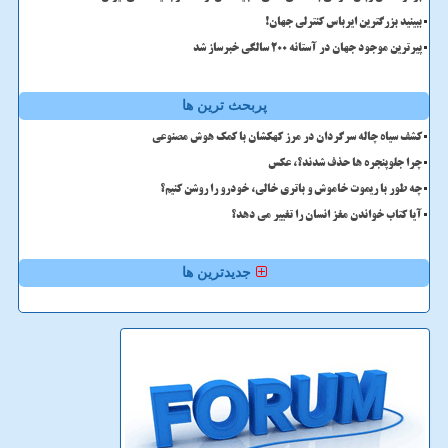
ببینید بزرگترین ایرباس کنترلی جهان!
پیرترین موجود جهان در آستانه ۲۰۰ سالگی خبرساز شد
پربحث ترین ها
کشف سیاه چاله سرگردان در مرز کهکشان با کمک هوش مصنوعی
چرا جلوپنجره ها حذف شدند؟، عکس
چه طور با ریموت خاموش و باتری خالی، خودرو را روشن کنیم؟
آیا کتاب خواندن مغز انسان را تغییر می دهد؟
جدیدترین ها