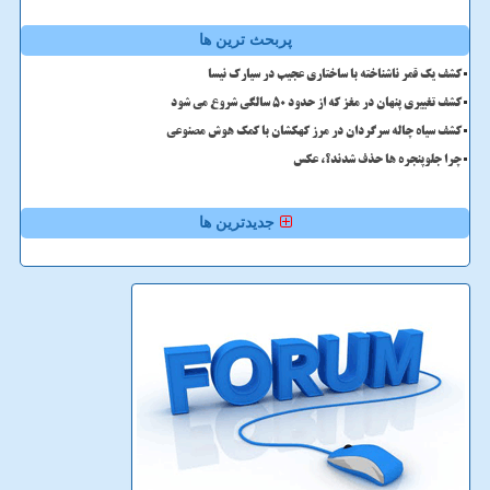
پربحث ترین ها
کشف یک قمر ناشناخته با ساختاری عجیب در سیارک نیسا
کشف تغییری پنهان در مغز که از حدود 50 سالگی شروع می شود
کشف سیاه چاله سرگردان در مرز کهکشان با کمک هوش مصنوعی
چرا جلوپنجره ها حذف شدند؟، عکس
جدیدترین ها