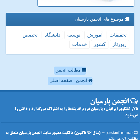
موضوع های انجمن پارسیان
تحقیقات
آموزش
توسعه
دانشگاه
تخصص
رپورتاژ
كشور
خدمات
مطالب انجمن
انجمن : صفحه اصلی
انجمن پارسیان
تالار گفتگوی ایرانیان : پارسیان فروم اندیشه‌ها را به اشتراک می‌گذارد و دانش را
می‌سازد
parsianforum.ir - (سال 96 تاکنون) مالکیت معنوی سایت انجمن پارسیان متعلق به
مالکین آن می باشد