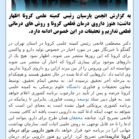
به گزارش انجمن پارسیان رئیس كمیته علمی كرونا اظهار
داشت: هنوز داروی درمان قطعی كرونا و روش های درمانی
قطعی نداریم و تحقیقات در این خصوص ادامه دارد.
دكتر مصطفی قانعی رئیس كمیته علمی كرونا در استان تهران در
گفتگو با خبرنگار مهر در مورد اخبار در خصوص تولید دارو و واكسن
برای كرونا كه این روزها منتشر می شوند، اظهار نمود: هیچ یك از
داروهای موجود برای بیماری كرونا كه اخبار آن منتشر می شوند
نتوانسته اند این ویروس را از بین ببرند ازاین رو داروی كرونا نداریم.
وی ادامه داد: داروهایی كه ادعا شده در حال تحقیق هستند و هیچكدام
به مرحله آخر تحقیق نرسیده اند، به محض اتمام تحقیق، توسط
معاون تحقیقات و فناوری
دانشگاه
علوم پزشكی به كمیته علمی
كرونا عرضه و پس از تأیید در چارچوب برنامه كشوری اعلام خواهد
شد. به قول دبیر ستاد
توسعه
زیست فناوری، بنابراین تا زمانیكه در
برنامه كشوری پروتكلی قبول نشده است به معنای این است كه
شواهد به جهت اینكه ادعا كنند به دارویی دست یافته اند كافی نیست.
قانعی تصریح كرد: چنانچه
محققان
همان طرح برای دارو، بتوانند این
ادعا را تا حد قابل توجهی به روش علمی اثبات كنند، سازمان بهداشت
جهانی آنرا در برنامه خود قرار خواهد داد.
هنوز دارویی برای درمان
كرونا نداریم
قانعی تصریح كرد: ازاین رو هنوز دارویی برای درمان