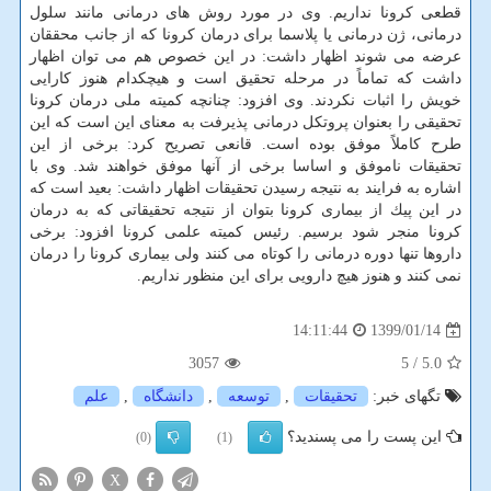
قطعی كرونا نداریم. وی در مورد روش های درمانی مانند سلول
درمانی، ژن درمانی یا پلاسما برای درمان كرونا كه از جانب محققان
عرضه می شوند اظهار داشت: در این خصوص هم می توان اظهار
داشت كه تماماً در مرحله تحقیق است و هیچكدام هنوز كارایی
خویش را اثبات نكردند. وی افزود: چنانچه كمیته ملی درمان كرونا
تحقیقی را بعنوان پروتكل درمانی پذیرفت به معنای این است كه این
طرح كاملاً موفق بوده است. قانعی تصریح كرد: برخی از این
تحقیقات ناموفق و اساسا برخی از آنها موفق خواهند شد. وی با
اشاره به فرایند به نتیجه رسیدن تحقیقات اظهار داشت: بعید است كه
در این پیك از بیماری كرونا بتوان از نتیجه تحقیقاتی كه به درمان
كرونا منجر شود برسیم. رئیس كمیته علمی كرونا افزود: برخی
داروها تنها دوره درمانی را كوتاه می كنند ولی بیماری كرونا را درمان
نمی كنند و هنوز هیچ دارویی برای این منظور نداریم.
1399/01/14
14:11:44
3057
/ 5
5.0
تگهای خبر:
تحقیقات
,
توسعه
,
دانشگاه
,
علم
این پست را می پسندید؟
(0)
(1)
X