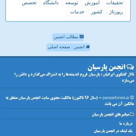
تحقیقات
آموزش
توسعه
دانشگاه
تخصص
رپورتاژ
كشور
خدمات
مطالب انجمن
انجمن : صفحه اصلی
انجمن پارسیان
تالار گفتگوی ایرانیان : پارسیان فروم اندیشه‌ها را به اشتراک می‌گذارد و دانش را
می‌سازد
parsianforum.ir - (سال 96 تاکنون) مالکیت معنوی سایت انجمن پارسیان متعلق به
مالکین آن می باشد
میانبرهای انجمن پارسیان
درباره ما
بک لینک در انجمن پارسیان