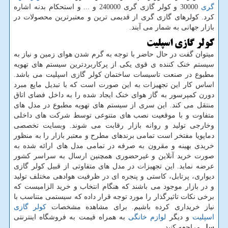
گری
30000 و کولر گازی گری 240000 و ... و استحکام بدنه اشاره
کرد. کولرهای گازی گری از قدیمی ترین و معتبرترین محصولات در
بازار جهانی به شمار می آیند.
کولر گازی اسپلیت
میتوان گفت در حال حاضر با توجه به گرم شدن هوای زمین و نیاز به
سیستم خنک کننده ی قوی یکی از پرکاربردترین سیستم های تهویه
مطبوع در صنعت تاسیسات ساختمان کولر گازی اسپلیت می باشد.
اساس کار این تجهیزات به این صورت است که با تبدیل مایع مبرد
دورن کمپرسور به گاز هوای خنک ایجاد شده را به داخل فضای اتاق
منتقل می کند. این سری از سیستم های تهویه مطبوع در مدل های
متفاوت و با موقعیت نصب های متنوعی توسط شرکت های داخلی
وخارجی تولید و روانه بازار رقابت می شوند. وبسایت تخصصی
دماپویا مفتخر است تمامی برندهای مطرح و معتبر بازار را به منظور
خریدی بهینه و مقرون به صرفه در تمامی مدل های ارائه شده به
صورت خرید آنلاین و غیرحضوری همچنین ارسال به سراسر کشور
عرضه نماید. این تجهیزات در مدل های متفاوتی از قبیل کولر گازی
دیواری، پرتابل، کاستی و پنجره ای در ظرفیت هوادهی مختلف تولید
و در بازار موجود می باشند که هنگام انتخاب و خرید الزامیست که
برخی نکات تاثیرگذار را مورد توجه قرار داده که سیستمی متناسب با
نیاز خریداری کرده باشیم
.
برای مشاهده مشخصات
کولر گازی
اسپلیت
و دیگر
لوازم خانگی
به همراه قیمت به فروشگاه اینترنتی
سل
مراجعه کنید.