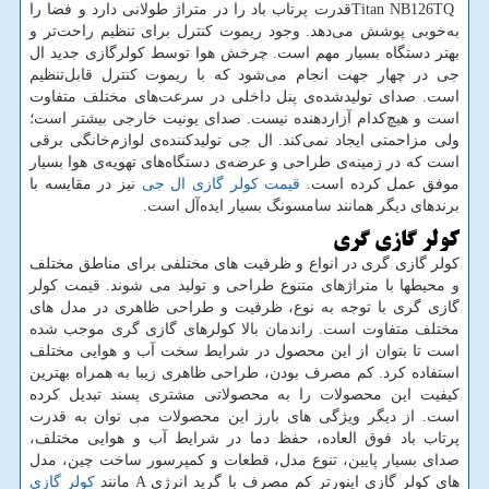
Titan NB126TQ
قدرت پرتاب باد را در متراژ طولانی دارد و فضا را
به‌خوبی پوشش می‌دهد. وجود ریموت کنترل برای تنظیم راحت‌تر و
بهتر دستگاه بسیار مهم است. چرخش هوا توسط کولرگازی جدید ال
جی در چهار جهت انجام می‌شود که با ریموت کنترل قابل‌تنظیم
است. صدای تولیدشده‌ی پنل داخلی در سرعت‌های مختلف متفاوت
است و هیچ‌کدام آزاردهنده نیست. صدای یونیت خارجی بیشتر است؛
ولی مزاحمتی ایجاد نمی‌کند. ال جی تولیدکننده‌ی لوازم‌خانگی برقی
است که در زمینه‌ی طراحی و عرضه‌ی دستگاه‌های تهویه‌ی هوا بسیار
موفق عمل کرده است.
قیمت کولر گازی ال جی
نیز در مقایسه با
برندهای دیگر همانند سامسونگ بسیار ایده‌آل است.
کولر گازی گری
کولر گازی گری در انواع و ظرفیت های مختلفی برای مناطق مختلف
و محیطها با متراژهای متنوع طراحی و تولید می شوند. قیمت کولر
گازی گری با توجه به نوع، ظرفیت و طراحی ظاهری در مدل های
مختلف متفاوت است. راندمان بالا کولرهای گازی گری موجب شده
است تا بتوان از این محصول در شرایط سخت آب و هوایی مختلف
استفاده کرد. کم مصرف بودن، طراحی ظاهری زیبا به همراه بهترین
کیفیت این محصولات را به محصولاتی مشتری پسند تبدیل کرده
است. از دیگر ویژگی های بارز این محصولات می توان به قدرت
پرتاب باد فوق العاده، حفظ دما در شرایط آب و هوایی مختلف،
صدای بسیار پایین، تنوع مدل، قطعات و کمپرسور ساخت چین، مدل
های کولر گازی اینورتر کم مصرف با گرید انرژی
A
مانند
کولر گازی