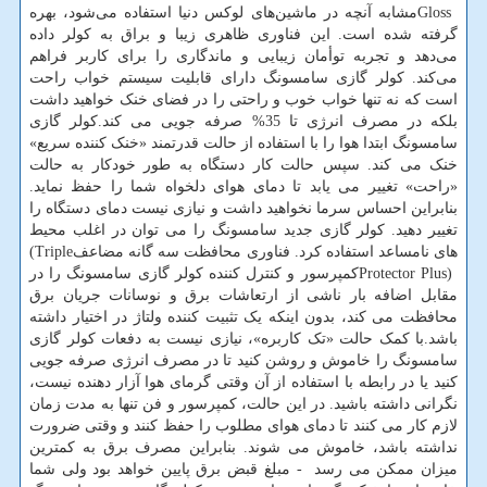
Gloss
مشابه آنچه در ماشین‌‏های لوکس دنیا استفاده می‏‌شود، بهره
گرفته شده است. این فناوری ظاهری زیبا و براق به کولر داده
می‏‌دهد و تجربه توأمان زیبایی و ماندگاری را برای کاربر فراهم
می‌‏کند. کولر گازی سامسونگ دارای قابلیت سیستم خواب راحت
است که نه تنها خواب خوب و راحتی را در فضای خنک خواهید داشت
بلکه در مصرف انرژی تا 35% صرفه جویی می کند.کولر گازی
سامسونگ ابتدا هوا را با استفاده از حالت قدرتمند «خنک کننده سریع»
خنک می کند. سپس حالت کار دستگاه به طور خودکار به حالت
«راحت» تغییر می یابد تا دمای هوای دلخواه شما را حفظ نماید.
بنابراین احساس سرما نخواهید داشت و نیازی نیست دمای دستگاه را
تغییر دهید. کولر گازی جدید سامسونگ را می توان در اغلب محیط
های نامساعد استفاده کرد. فناوری محافظت سه گانه مضاعف
(Triple
Protector Plus)
کمپرسور و کنترل کننده کولر گازی سامسونگ را در
مقابل اضافه بار ناشی از ارتعاشات برق و نوسانات جریان برق
محافظت می کند، بدون اینکه یک تثبیت کننده ولتاژ در اختیار داشته
باشد.با کمک حالت «تک کاربره»، نیازی نیست به دفعات کولر گازی
سامسونگ را خاموش و روشن کنید تا در مصرف انرژی صرفه جویی
کنید یا در رابطه با استفاده از آن وقتی گرمای هوا آزار دهنده نیست،
نگرانی داشته باشید. در این حالت، کمپرسور و فن تنها به مدت زمان
لازم کار می کنند تا دمای هوای مطلوب را حفظ کنند و وقتی ضرورت
نداشته باشد، خاموش می شوند. بنابراین مصرف برق به کمترین
میزان ممکن می رسد - مبلغ قبض برق پایین خواهد بود ولی شما