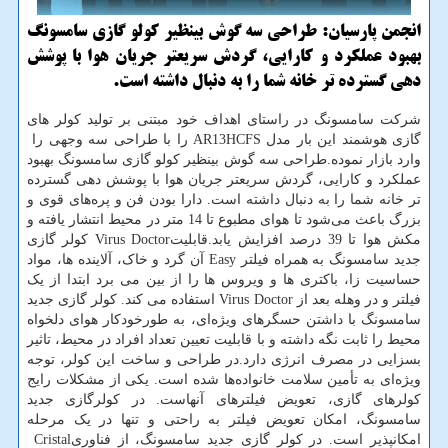
انجمن پارسیان: طراحی سه گوش بینظیر كولو گازی سامسونگ
بهبود عملكرد و كارایی، گردش سریعتر جریان هوا با پوشش
دهی گسترده تر خانه شما را به دنبال داشته است.
شرکت سامسونگ در راستای اهداف خود مبتنی بر تولید کولر های
گازی هوشمند این بار مدل
AR13HCFS
را با طراحی سه وجهی را
وارد بازار نموده.طراحی سه گوش بینظیر کولو گازی سامسونگ بهبود
عملکرد و کارایی، گردش سریعتر جریان هوا با پوشش دهی گسترده
تر خانه شما را به دنبال داشته است. دارا بودن فن و پره‌‌‏های قوی و
بزرگ باعث می‌‏شود تا هوای مطبوع تا 14 متر در محیط انتشار یافته و
مکش هوا تا 39 درصد افزایش یابد.قابلیت
Virus Doctor
کولر گازی
جدید سامسونگ به همراه فیلتر
Easy
آن گرد و خاک، آلاینده ها، مواد
حساسیت زا، باکتری ها و ویروس ها را از بین می برد ابتدا از یک
فیلتر و در وهله بعد از
Virus Doctor
استفاده می کند. کولر گازی جدید
سامسونگ با داشتن حسگرهای ویژه‏‌ای، به طورخودکار هوای دلخواه
محیط را ثابت نگه داشته و با قابلیت تعیین تعداد افراد در محیط، تاثیر
بسزایی در مصرف انرژی دارد.در طراحی و ساخت این کولر، توجه
ویژه‏‌ای به تأمین سلامت خانواده‌‏ها شده است. یکی از مشکلات رایج
کولرهای گازی، تعویض فیلترهای آنهاست. در کولرگازی جدید
سامسونگ، امکان تعویض فیلتر به راحتی و تنها در یک مرحله
امکان‏پذیر است. در کولر گازی جدید سامسونگ، از فناوری
Cristal