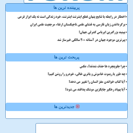
پربیننده ترین ها
اخطار در رابطه با نتایج پنهان قطع اینترنت اینترنت، خود زندگی است نه یک ابزار فرعی
برگرداندن زبان فارسی به فضای علمی تاجیکستان ارتقاء مرجعیت علمی ایران
ببینید بزرگترین ایرباس کنترلی جهان!
پیرترین موجود جهان در آستانه ۲۰۰ سالگی خبرساز شد
پربحث ترین ها
چرا جلوپنجره ها حذف شدند؟، عکس
چه طور با ریموت خاموش و باتری خالی، خودرو را روشن کنیم؟
آیا کتاب خواندن مغز انسان را تغییر می دهد؟
آیا پهپاد رهگیر جایگزین موشک پدافند می شود؟
جدیدترین ها