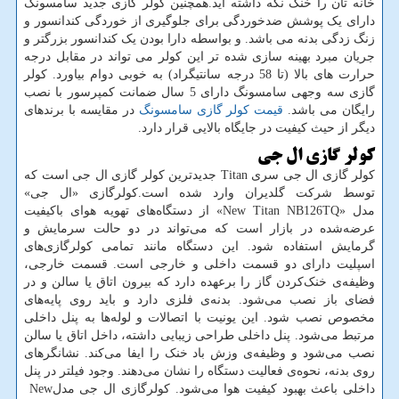
خانه تان را خنک نگه داشته اید.همچنین کولر گازی جدید سامسونگ
دارای یک پوشش ضدخوردگی برای جلوگیری از خوردگی کندانسور و
زنگ زدگی بدنه می باشد. و بواسطه دارا بودن یک کندانسور بزرگتر و
جریان مبرد بهینه سازی شده تر این کولر می تواند در مقابل درجه
حرارت های بالا (تا 58 درجه سانتیگراد) به خوبی دوام بیاورد. کولر
گازی سه وجهی سامسونگ دارای 5 سال ضمانت کمپرسور با نصب
رایگان می باشد.
قیمت کولر گازی سامسونگ
در مقایسه با برندهای
دیگر از حیث کیفیت در جایگاه بالایی قرار دارد.
کولر گازی ال جی
کولر گازی ال جی سری
Titan
جدیدترین کولر گازی ال جی است که
توسط شرکت گلدیران وارد شده است.کولرگازی «ال جی»
مدل
«New Titan NB126TQ»
از دستگاه‌های تهویه هوای باکیفیت
عرضه‌شده در بازار است که می‌تواند در دو حالت سرمایش و
گرمایش استفاده شود. این دستگاه مانند تمامی کولرگازی‌های
اسپلیت دارای دو قسمت داخلی و خارجی است. قسمت خارجی،
وظیفه‌ی خنک‌کردن گاز را برعهده دارد که بیرون اتاق یا سالن و در
فضای باز نصب می‌شود. بدنه‌ی فلزی دارد و باید روی پایه‌های
مخصوص نصب شود. این یونیت با اتصالات و لوله‌ها به پنل داخلی
مرتبط می‌شود. پنل داخلی طراحی زیبایی داشته، داخل اتاق یا سالن
نصب می‌شود و وظیفه‌ی وزش باد خنک را ایفا می‌کند. نشانگرهای
روی بدنه، نحوه‌ی فعالیت دستگاه را نشان می‌دهند. وجود فیلتر در پنل
داخلی باعث بهبود کیفیت هوا می‌شود. کولرگازی ال جی مدل
New