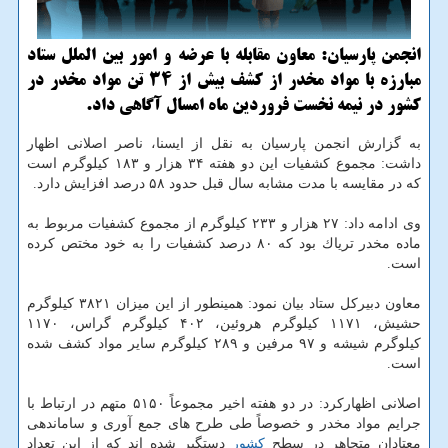
انجمن پارسیان: معاون مقابله با عرضه و امور بین الملل ستاد
مبارزه با مواد مخدر از كشف بیش از ۳۴ تن مواد مخدر در
كشور در نیمه نخست فروردین ماه امسال آگاهی داد.
به گزارش انجمن پارسیان به نقل از ایسنا، ناصر اصلانی اظهار
داشت: مجموع كشفیات این دو هفته ۳۴ هزار و ۱۸۳ كیلوگرم است
كه در مقایسه با مدت مشابه سال قبل حدود ۵۸ درصد افزایش دارد.
وی ادامه داد: ۲۷ هزار و ۲۳۳ كیلوگرم از مجموع كشفیات مربوط به
ماده مخدر تریاك بود كه ۸۰ درصد كشفیات را به خود مختص كرده
است.
معاون دبیركل ستاد بیان نمود: همینطور از این میزان ۳۸۲۱ كیلوگرم
حشیش، ۱۱۷۱ كیلوگرم هروئین، ۴۰۲ كیلوگرم گراس، ۱۱۷۰
كیلوگرم شیشه و ۹۷ مرفین و ۲۸۹ كیلوگرم سایر مواد كشف شده
است.
اصلانی اظهاركرد: در دو هفته اخیر مجموعاً ۵۱۵۰ متهم در ارتباط با
جرایم مواد مخدر و خصوصاً طی طرح های جمع آوری و ساماندهی
معتادان متجاهر در سطح
كشور
دستگیر شده اند كه از این تعداد