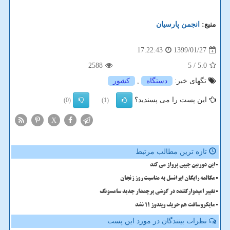
منبع:
انجمن پارسیان
1399/01/27
17:22:43
2588
/ 5
5.0
تگهای خبر:
دستگاه
,
كشور
این پست را می پسندید؟
(0)
(1)
X
تازه ترین مطالب مرتبط
این دوربین جیبی پرواز می کند
مکالمه رایگان ایرانسل به مناسبت روز زنجان
تغییر امیدوارکننده در گوشی پرچمدار جدید سامسونگ
مایکروسافت هم حریف ویندوز 11 نشد
نظرات بینندگان در مورد این پست