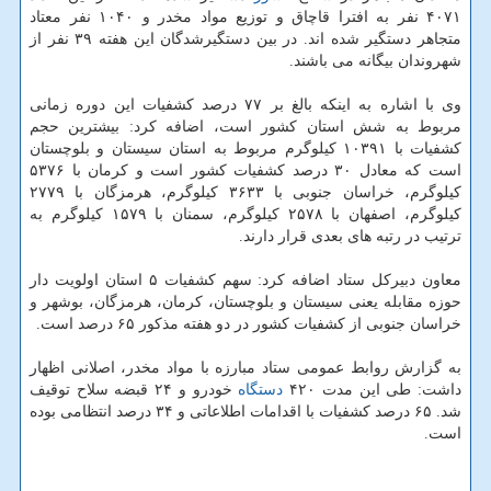
۴۰۷۱ نفر به افترا قاچاق و توزیع مواد مخدر و ۱۰۴۰ نفر معتاد
متجاهر دستگیر شده اند. در بین دستگیرشدگان این هفته ۳۹ نفر از
شهروندان بیگانه می باشند.
وی با اشاره به اینكه بالغ بر ۷۷ درصد كشفیات این دوره زمانی
مربوط به شش استان كشور است، اضافه كرد: بیشترین حجم
كشفیات با ۱۰۳۹۱ كیلوگرم مربوط به استان سیستان و بلوچستان
است كه معادل ۳۰ درصد كشفیات كشور است و كرمان با ۵۳۷۶
كیلوگرم، خراسان جنوبی با ۳۶۳۳ كیلوگرم، هرمزگان با ۲۷۷۹
كیلوگرم، اصفهان با ۲۵۷۸ كیلوگرم، سمنان با ۱۵۷۹ كیلوگرم به
ترتیب در رتبه های بعدی قرار دارند.
معاون دبیركل ستاد اضافه كرد: سهم كشفیات ۵ استان اولویت دار
حوزه مقابله یعنی سیستان و بلوچستان، كرمان، هرمزگان، بوشهر و
خراسان جنوبی از كشفیات كشور در دو هفته مذكور ۶۵ درصد است.
به گزارش روابط عمومی ستاد مبارزه با مواد مخدر، اصلانی اظهار
داشت: طی این مدت ۴۲۰
دستگاه
خودرو و ۲۴ قبضه سلاح توقیف
شد. ۶۵ درصد كشفیات با اقدامات اطلاعاتی و ۳۴ درصد انتظامی بوده
است.