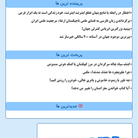
پربیننده ترین ها
اخطار در رابطه با نتایج پنهان قطع اینترنت اینترنت، خود زندگی است نه یک ابزار فرعی
برگرداندن زبان فارسی به فضای علمی تاجیکستان ارتقاء مرجعیت علمی ایران
ببینید بزرگترین ایرباس کنترلی جهان!
پیرترین موجود جهان در آستانه ۲۰۰ سالگی خبرساز شد
پربحث ترین ها
کشف سیاه چاله سرگردان در مرز کهکشان با کمک هوش مصنوعی
چرا جلوپنجره ها حذف شدند؟، عکس
چه طور با ریموت خاموش و باتری خالی، خودرو را روشن کنیم؟
آیا کتاب خواندن مغز انسان را تغییر می دهد؟
جدیدترین ها