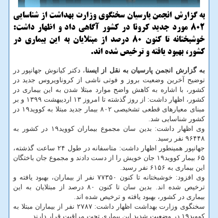
به گزارش انجمن پارسیان سخنگوی وزارت بهداشت از شناسایی
۸۰۲ مورد جدید كرونا در كشور آگاهی داد و اظهار داشت:
خوشبختانه تا كنون ۸۰ درصد از مبتلایان به این بیماری در
كشور، بهبود یافته و ترخیص شده اند.
به گزارش انجمن پارسیان به نقل از ایسنا
، دکتر کیانوش جهانپور در
توضیح آخرین وضعیت بروز و فوتی ناشی از کروناویروس جدید در
کشور، با اشاره به کاهش واضح موارد مبتلا شدن به این بیماری در
کشور، اظهار داشت: از روز گذشته تا امروز ۱۳ اردیبهشت ۱۳۹۹ و بر
مبنای معیارهای قطعی تشخیصی ۸۰۲ بیمار جدید مبتلا به کووید۱۹ در
کشور شناسایی شد.
وی اظهار داشت: بدین سان مجموع بیماران کووید۱۹ در کشور به
۹۶۴۴۸ نفر رسید.
جهانپور همینطور اظهار داشت: متاسفانه در طول ۲۴ ساعت گذشته،
۶۵ بیمار کووید۱۹ جان خویش را از دست دادند و مجموع جان باختگان
این بیماری به ۶۱۵۶ نفر رسید.
وی افزود: خوشبختانه تا کنون ۷۷۳۵۰ نفر از بیماران، بهبود یافته و
ترخیص شده اند. بدین سان تا کنون ۸۰ درصد از مبتلایان به این
بیماری در کشور، بهبود یافته و ترخیص شده اند.
سخنگوی وزارت بهداشت اظهار داشت: ۲۷۸۷ نفر از بیماران مبتلا به
کووید۱۹ در وضعیت شدید این بیماری تحت مراقبت قرار دارند.