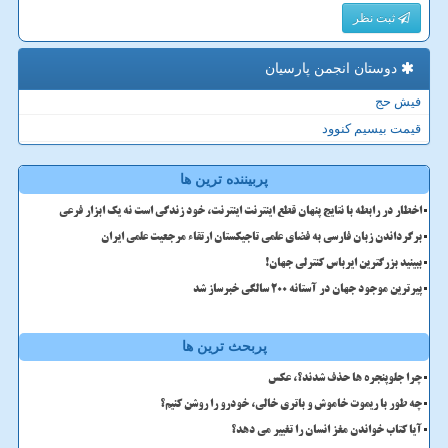
ثبت نظر
دوستان انجمن پارسیان
فیش حج
قیمت بیسیم کنوود
پربیننده ترین ها
اخطار در رابطه با نتایج پنهان قطع اینترنت اینترنت، خود زندگی است نه یک ابزار فرعی
برگرداندن زبان فارسی به فضای علمی تاجیکستان ارتقاء مرجعیت علمی ایران
ببینید بزرگترین ایرباس کنترلی جهان!
پیرترین موجود جهان در آستانه ۲۰۰ سالگی خبرساز شد
پربحث ترین ها
چرا جلوپنجره ها حذف شدند؟، عکس
چه طور با ریموت خاموش و باتری خالی، خودرو را روشن کنیم؟
آیا کتاب خواندن مغز انسان را تغییر می دهد؟