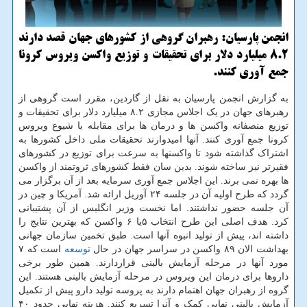
انجمن پارسیان: رهبران گروهی از كشورهای جهان قصد دارند
8.2 میلیارد دلار برای تحقیقات و توزیع واكسن ویروس كرونا
جمع آوری كنند.
به گزارش انجمن پارسیان به نقل از گاردین، مقرر است گروهی از
رهبرهای جهان در یک اجلاس مجازی ۸.۲ میلیارد دلار برای تحقیقات و
توزیع منصفانه واکسن ها و درمان ها برای مقابله با شیوع ویروس
کرونا جمع آوری کنند. آنها امیدوارند تحقیقات ملی داخل کشورها به
اشتراک گذاشته شود تا واکسنها به سرعت برای توزیع در کشورهای
فقیرتر نیز ساخته شوند. بدین سان فقط کشورهای ثروتمند از واکسن
ها بهره نمی برند. این اجلاس جمع آوری سرمایه بعد از آن برگزار می
گردد که طرح اولیه آن در جلسه ۲۴ آوریل ارائه شد. آمریکا و چین در
آن جلسه حضور نداشتند. اما نخست وزیر انگلیس از آن پشتیبانی
کرد. هدف اصلی این طرح انتخاب ۵یا ۶ واکسن که بهترین نتایج را
داشته اند، پیش از تولید انبوه آنها است. طبق تخمین سازمان جهانی
بهداشت الان ۸۹ واکسن در سراسر جهان در حال
توسعه
است که ۷
مورد آنها در مرحله آزمایش بالینی قراردارند. همین طور برخی
داروها برای درمان این ویروس در مرحله آزمایش بالینی هستند. این
گروه از رهبران جهان اهتمام دارند به پروسه تولید دارو پیش از تکمیل
آزمایش بالینی نهایی کمک و آنرا تسریع کنند. هزینه نهایی حدود ۴۰