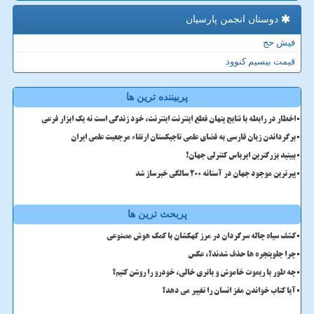
دوستان انجمن پارسیان
فیش حج
قیمت بیسیم کنوود
پربیننده ترین ها
اخطار در رابطه با نتایج پنهان قطع اینترنت اینترنت، خود زندگی است نه یک ابزار فرعی
برگرداندن زبان فارسی به فضای علمی تاجیکستان ارتقاء مرجعیت علمی ایران
ببینید بزرگترین ایرباس کنترلی جهان!
پیرترین موجود جهان در آستانه ۲۰۰ سالگی خبرساز شد
پربحث ترین ها
کشف سیاه چاله سرگردان در مرز کهکشان با کمک هوش مصنوعی
چرا جلوپنجره ها حذف شدند؟، عکس
چه طور با ریموت خاموش و باتری خالی، خودرو را روشن کنیم؟
آیا کتاب خواندن مغز انسان را تغییر می دهد؟