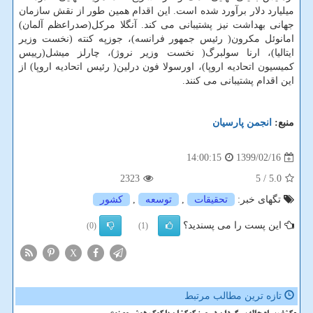
میلیارد دلار برآورد شده است. این اقدام همین طور از نقش سازمان
جهانی بهداشت نیز پشتیبانی می کند. آنگلا مرکل(صدراعظم آلمان)
امانوئل مکرون( رئیس جمهور فرانسه)، جوزپه کنته (نخست وزیر
ایتالیا)، ارنا سولبرگ( نخست وزیر نروژ)، چارلز میشل(رییس
کمیسیون اتحادیه اروپا)، اورسولا فون درلین( رئیس اتحادیه اروپا) از
این اقدام پشتیبانی می کنند.
منبع:
انجمن پارسیان
1399/02/16
14:00:15
2323
/ 5
5.0
تگهای خبر:
تحقیقات
,
توسعه
,
كشور
این پست را می پسندید؟
(0)
(1)
X
تازه ترین مطالب مرتبط