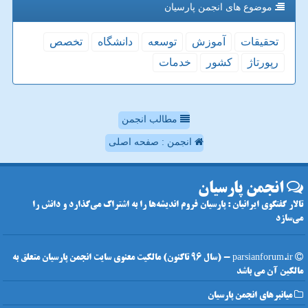
موضوع های انجمن پارسیان
تحقیقات
آموزش
توسعه
دانشگاه
تخصص
رپورتاژ
كشور
خدمات
مطالب انجمن
انجمن : صفحه اصلی
انجمن پارسیان
تالار گفتگوی ایرانیان : پارسیان فروم اندیشه‌ها را به اشتراک می‌گذارد و دانش را
می‌سازد
parsianforum.ir - (سال 96 تاکنون) مالکیت معنوی سایت انجمن پارسیان متعلق به
مالکین آن می باشد
میانبرهای انجمن پارسیان