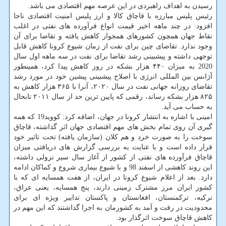
رسیدن به اهداف راهبردی در این عرصه مهم اقتصادی می باشد.
رئیس پلیس مبارزه با قاچاق کالا و ارز پلیس امنیت اقتصادی ناجا
افزود: در چند ماهه اخیر قیمت انواع فرآورده های نفتی در اغلب
نقاط جهان همچون کشورهای همجوار کاهش یافته و تقاضا برای آن
وجود ندارد. تقاضای چین برای نفت از زمان شیوع کرونا کاهش قابل
توجهی داشته و پیشبینی رشد تقاضا برای نفت در سه ماهه اول سال
2020 به میزان ۴۴۰ هزار بشکه در روز کاهش پیدا کرد، همینطور
آژانس بین المللی انرژی با اصلاح پیشبینی پیشین خود در مورد رشد
تقاضای روزانه جهانی نفت در سال ۲۰۲۰، آنرا با ۳۶۵ هزار کاهش به
۸۲۵ هزار بشکه رساند، رقمی که پایین ترین حد از سال ۲۰۱۱ تابحال
به حساب می آید.
امینی با اشاره به انتشار کرونا در جهان، اضافه کرد: کووید19 که همه
گیری آن روی تمام بخش های مهم اقتصادی جهان اثر گذاشته، قاچاق
سوخت را به صورت خرد و هم کلان (سازمان یافته) تحت تاثیر خود
قرار داده است و با عنایت به بررسی گزارش های دریافتی میزان
قاچاق فرآورده های نفتی از کشور از آغاز سال سیر نزولی داشته،
این روند کاهشی از اسفند 98 و با شیوع بیماری شروع و کماکان ادامه
دارد. بعد از اعلام شیوع کرونا در ایران، از هفت همسایه ای که با
کشور ایران مرز مشترک زمینی دارند، پنج همسایه، یعنی عراق،
ترکیه، ترکمنستان، افغانستان و پاکستان تدابیر ویژه ای برای
محدودیت در رفت و آمد به کشورمان به اجرا گذاشتند که این مهم در
کاهش قاچاق سوخت اثرگذار بود.