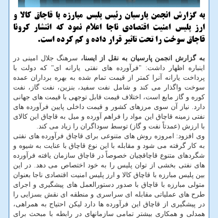
به گزارش انجمن پارسیان رئیس پلیس مبارزه با قاچاق كالا و
ارز پلیس امنیت اقتصادی ناجا اعلام نمود كه انتشار كرونا
قاچاق سوخت را تحت تاثیر قرار داده و كم كرده است.
به گزارش انجمن پارسیان به نقل از ایسنا،
سرهنگ جلال امینی در
اینباره اظهار داشت: "فرآورده های نفتی یارانه ای" که دولت با
پرداخت یارانه آنرا کمتر از قیمت تمام شده به بهره برداران عمده
سوخت واگذار می کند و شامل نفت سفید، بنزین، نفت گاز، نفت
کوره و گاز مایع است، اختلاف قیمت قابل توجهی با قیمت های جهانی
دارد. نیاز آن سوی مرزهای کشور و قیمت داخلی پایین فرآورده های
نفتی زمینه قاچاق این مواد را فراهم آورده و میل به قاچاق این کالای
با ارزش (عمدتاً نفت و گاز) توسط سوداگران را زیاد می کند.
وی افزود: امروزه روش های متنوعی برای قاچاق فرآورده های نفتی
به کار گرفته می شود و مقابله با این نوع قاچاق با عنایت به شیوه و
شگردهای متنوع قاچاقچیان خصوصاً در قاچاق سازمان یافته فرآورده
های نفتی بخشی از توان پلیس را به خود اختصاص می دهد. در این
بین پلیس مبارزه با قاچاق کالا و ارز پلیس امنیت اقتصادی ناجا بعنوان
متولی مبارزه با قاچاق با صدور دستورالعمل های پیشگیری و اجرای
طرح های عملیاتی مقابله ای سراسری و منطقه ای نقش بسزایی را
در پیشگیری از قاچاق این فرآورده ها دارد لیکن احتیاج به همراهی،
همدلی و همکاری بیشتر تمامی سازمانهای در رابطه با مبحث برای