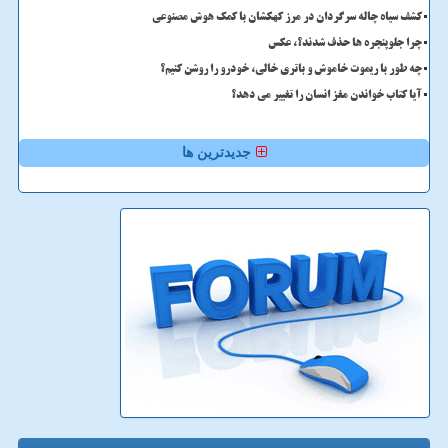
کشف سیاه چاله سرگردان در مرز کهکشان با کمک هوش مصنوعی
چرا جلوپنجره ها حذف شدند؟، عکس
چه طور با ریموت خاموش و باتری خالی، خودرو را روشن کنیم؟
آیا کتاب خواندن مغز انسان را تغییر می دهد؟
جدیدترین ها