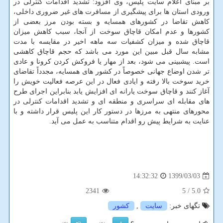
بر مبنای اعلام سایت پلیس، وی افزود: تشدید اقدامات کنترلی در
ورودی استان ها برای پیشگیری از مسافرت های غیر ضروری داخلی،
کاهش تقاضا در کشورهای همسایه و بسته بودن مرز بعضی از
کشورها و عدم امکان قاچاق سوخت از آنجا، سبب کاهش میزان
قاچاق شده و میزان کشفیات سه ماهه اخیر در مقایسه با مدت
مشابه سال قبل مبین این مورد می باشد که حجم قاچاق کاهشی
است. پیشبینی می شود، بعد از مهار یا فروکش کردن کرونا و عادی
تر شدن اوضاع جهانی خصوصاً در کشور های همسایه، مجدداً تقاضای
خرید سوخت بالا رفته و ایادی فعال در این عرصه فعالیت خویش را
آغاز کنند و قاچاق سوخت یارانه ای افزایش یابد بنابراین اجرای طرح
های مقابله ای سراسری و منطقه ای و تشدید اقدامات کنترلی در
محورهای منتهی به مرزها در دستور کار این پلیس قرار داشته و با
عنایت به شرایط پیش رو اقدام متناسب به عمل می آید.
1399/03/03
14:32:32
2341
/ 5
5.0
تگهای خبر:
سایت
,
كشور