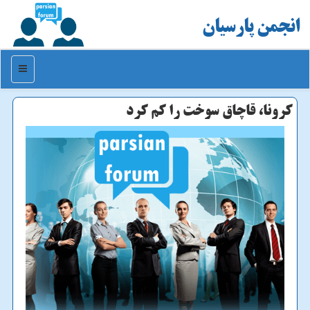
انجمن پارسیان
منو
كرونا، قاچاق سوخت را كم كرد