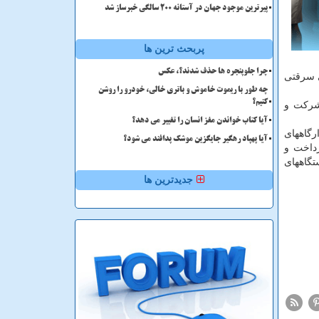
پیرترین موجود جهان در آستانه ۲۰۰ سالگی خبرساز شد
پربحث ترین ها
چرا جلوپنجره ها حذف شدند؟، عکس
ی سرقتی
چه طور با ریموت خاموش و باتری خالی، خودرو را روشن
کنیم؟
شرکت و
آیا کتاب خواندن مغز انسان را تغییر می دهد؟
رگاههای
آیا پهپاد رهگیر جایگزین موشک پدافند می شود؟
رداخت و
تگاههای
جدیدترین ها