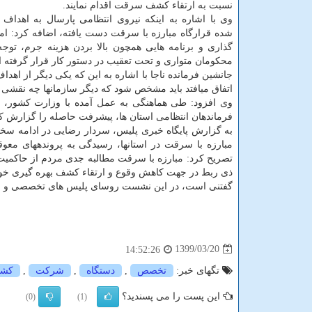
نسبت به ارتقاء کشف سرقت اقدام نمایند.
وی با اشاره به اینکه نیروی انتظامی پارسال به اهداف 
شده قرارگاه مبارزه با سرقت دست یافته، اضافه کرد: ا
گذاری و برنامه هایی همچون بالا بردن هزینه جرم، توج
محکومان متواری و تحت تعقیب در دستور کار قرار گرفته 
جانشین فرمانده ناجا با اشاره به این که یکی دیگر از 
اتفاق میافتد باید مشخص شود که دیگر سازمانها چه نقش
وی افزود: طی هماهنگی به عمل آمده با وزارت کشور، 
فرماندهان انتظامی استان ها، پیشرفت حاصله را گزارش کن
به گزارش پایگاه خبری پلیس، سردار رضایی در ادامه سخ
مبارزه با سرقت در استانها، رسیدگی به پروندههای معو
تصریح کرد: مبارزه با سرقت مطالبه جدی مردم از حاکمیت
ذی ربط در جهت کاهش وقوع و ارتقاء کشف بهره گیری خوا
گفتنی است، در این نشست روسای پلیس های تخصصی و رد
1399/03/20
14:52:26
تگهای خبر:
تخصص
,
دستگاه
,
شركت
,
كشو
این پست را می پسندید؟
(0)
(1)