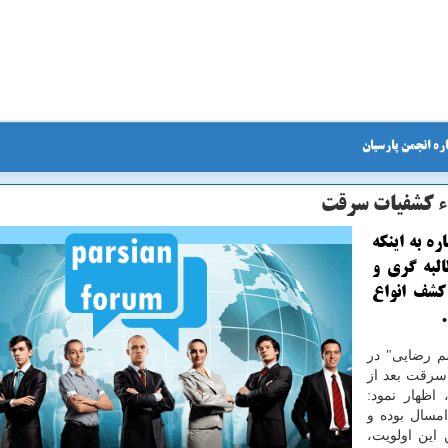
ره انجمن پارسیان
اء كشفیات سرقت
ره به اینكه
لبه گری و
كشف انواع
م رضایی" در
سرقت بعد از
ظهار نمود:
امسال بوده و
 این اولویت،