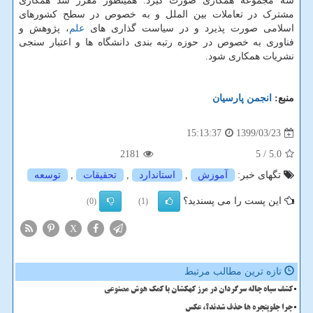
سه مجموعه همکاری صورت گیرد. همینطور مقرر شد همکاری
مشترک در تعاملات بین الملل و به خصوص در سطح کشورهای
اسلامی صورت پذیرد و در سیاست گذاری های
علم
، پژوهش و
فناوری به خصوص در حوزه رتبه بندی دانشگاه ها و اعتبار سنجی
نشریات همکاری شود.
منبع:
انجمن پارسیان
1399/03/23
15:13:37
2181
/ 5
5.0
تگهای خبر:
آموزش
,
استاندارد
,
تحقیقات
,
توسعه
این پست را می پسندید؟
(0)
(1)
X
تازه ترین مطالب مرتبط
کشف سیاه چاله سرگردان در مرز کهکشان با کمک هوش مصنوعی
چرا جلوپنجره ها حذف شدند؟، عکس