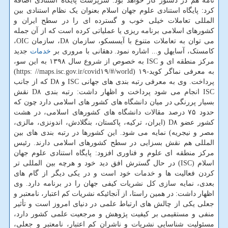
نامه هم در دستور کار خواهد بود. سرپرست پایگاه استنادی اضافه
کرد: پایگاه استنادی علوم جهان اسلام بعنوان یک نظام استنادی بین
المللی تعاملات خیلی خوب و گسترده ای را در سطح ایران و
کشورهای اسلامی برنامه ریزی یا عملیاتی کرده است که از آن جمله
می توان به تعاملات متنوع با آیسسکو، سازمان D۸، سازمان OIC،
کامستک، آسایهل و... اشاره نمود. دهقانی با مروری بر
خدمات
جدید
مرکز منطقه ای و ISC به خصوص از شروع سال ۱۳۹۸ به این سو،
به معرفی نماگر کوید-۱۹ (https: //maps.isc.gov.ir/covid۱۹/#/world)
پرداخت. وی به معرفی رتبه بندی های جهانی ISC و D۸ که از جانب
ISC انجام می شود پرداخت و اظهار داشت: رتبه بندی D۸ نقش
بسیار پررنگی در میان دانشگاه های کشور های اسلامی دارد چون که
حدود ۷۵ درصد مقالات دانشگاه های کشورهای اسلامی، در هشت
کشور عضو D۸ (ایران، ترکیه، پاکستان، بنگلادش، اندونزی، مالزی،
مصر و نیجریه) نمایه می شود. این کشورها در رتبه بندی های بین
المللی هم نقش بسزایی در سطح کشورهای اسلامی دارند. رئیس
مرکز منطقه ای علوم و فناوری افزود: پایگاه استنادی علوم جهان
اسلام (ISC) در حال گسترش افق دید خود و هرچه بین المللی تر
کردن فعالیت ها و خدمات خود است و در یکی دیگر از گام های
بعدی، نمایه سازی کل نشریات کیفی جهان را در برنامه دارد. وی
اظهار داشت: در همین راستا، از آنجائیکه نشریات کم اعتبار، نامعتبر و
جعلی یکی از چالش های ارتباط علمی در دنیای امروز است و تأثیر
منفی و مستقیمی بر کیفیت پژوهش و مرجعیت علمی کشور دارد،
مسئولیت شناسایی نشریات و ناشران کم اعتبار، نامعتبر و جعلی،