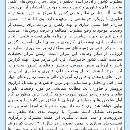
مطلوب کشور از آن در آینده؛ تحقیق در بومی سازی روش های علمی
سنجش علم و فناوری و تعیین وضعیت موجود با استفاده از این روش
ها؛ مسأله شناسی نظام علمی کشور با تمرکز بر حوزه پژوهش و
فناوری با رویکرد فرابخشی را برعهده دارد. وی ادامه داد: تصمیم
سازی، خط مشی سازی و تهیه راهبرد و برنامه برای رسیدن از
وضعیت موجود به وضع مطلوب؛ مطالعه و عرضه روش های مناسب
ترویج علم در جهت سیاست ها و برنامه های توسعه علمی؛ انجام
تحقیقات بنیادی، توسعه ای، کاربردی بر مبنای اصل مأموریت گرایی
و با تمرکز خاص بر زمینه های سیاستگذاری، برنامه ریزی، نظارت و
ارزیابی از دیگر وظایف این مرکز است. رئیس مرکز تحقیقات
سیاست علمی کشور خاطرنشان کرد: این مرکز متولی تهیه گزارش
پایش و ارزیابی بخش
آموزش
، پژوهش و فناوری کشور است و در
این طرح با هدف تحلیل وضعیت علم، فناوری و نوآوری ایران در
حوزه های پژوهش و فناوری، آموزش عالی و عمومی، روندهای چهار
سال قبل و تحلیل و شناسایی مهم ترین چالش ها و مسائل فراروی
پژوهش و فناوری، یک مطالعه پیمایشی در مورد وضعیت علم و
فناوری و نوآوری در کشور صورت خواهد گرفت. بدین منظور در گام
اول شاخص ها و معیارهای ارزیابی با توافق بین کارفرما و مجری
نهایی خواهد شد. وی ادامه داد: پیرو تفاهم نامه امضا شده بین دو
مجموعه، تشکیل کمیته مشترک با اولویت بندی مفاد تفاهم نامه
ضروریست و امید است با پیگیری این کمیته مشترک و برگزاری
نشست های مجازی در همین خصوص، در سال ۱۳۹۹ دست کم دو بند
از این تفاهم نامه عملیاتی سازی شود. احمدی با عنایت به پتانسیل ها