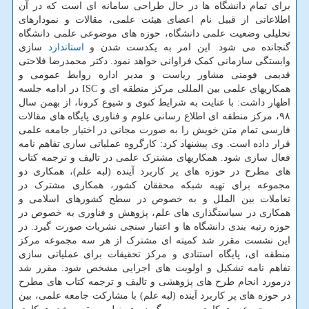
برای تمام دانشگاه ها در حال طراحی سامانه ای است که در آن
اطلاعاتی از قبیل نام اعضای هیئت علمی، مقالات و نمودارهای
تحلیلی وضعیت علمی دانشگاه، حوزه های موضوعی علمی دانشگاه
گنجانده می شود. این امر به یکدست شدن و
استاندارد
سازی
وابستگی سازمانی کمک فراوانی خواهد نمود. دکتر محمدرضا فلاحتی
قدیمی فومنی مشاور ریاست و مدیر اداره روابط عمومی و
همکاریهای علمی بین المللی مرکز منطقه ای و ISC در ادامه جلسه
اظهار داشت: با عنایت به شرایط کنوی و شیوع کرونا، از بهمن سال
۹۸، مرکز منطقه ای اطلاع رسانی علوم و فناوری پایگاه های مقالات
فارسی تمام متن خویش را به صورت مجانی در اختیار جامعه علمی
قرار داده است. وی پیشنهاد کرد: کارگروه عملیاتی سازی تفاهم نامه
فعال سازی شود. همکاریهای مشترک علمی در تالیف و ترجمه کتاب
های مطرح در حوزه های پر کاربرد آینده (لبه علم)، همکاری دو
مجموعه برای تهیه شبکه محققان کشور، همکاری مشترک در
تعاملات بین الملل و به خصوص در سطح کشورهای اسلامی و
همکاری در سیاستگذاری های علم، پژوهش و فناوری به خصوص در
حوزه رتبه بندی دانشگاه ها و اعتبار سنجی نشریات صورت گیرد. در
این نشست مقرر شد کمیته ای مشترک از هر سه مجموعه مرکز
منطقه ای، پایگاه استنادی و مرکز تحقیقات برای عملیاتی سازی
تفاهم نامه تشکیل و اولویت های اجرایی مشخص شود. مقرر شد
درمورد انجام طرح های پژوهشی و تالیف و ترجمه کتاب های مطرح
در حوزه های پر کاربرد آینده (لبه علم) با مشارکت جامعه علمی، بین