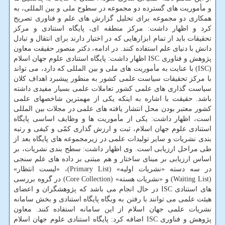
و مأموریت های گسترده دو مجموعه در سطوح ملی و بین المللی، به
همکاری دو مجموعه برای تحلیل گزارش های علم و فناوری تصریح
کرد و اظهار داشت: مرکز منطقه ای، پایگاه استنادی و مرکز
تحقیقات باید از تمام ابزارهایی که در اختیار دارند برای انتقال و تبادل
دانش با دنیای علم استفاده کنند. در ادامه، دکتر منصور حقیقت معاون
پژوهش و فناوری ISC اظهار داشت: پایگاه استنادی علوم جهان اسلام
(ISC) با عنایت به مأموریت های ملی و بین المللی که دارد، می تواند
با مرکز تحقیقات سیاست علمی کشور به منظور پیشبرد اهداف کلان
سیاست گذاری های علمی کشور تعاملات علمی بسیار مفیدی داشته
باشد. حقیقت با اشاره به اینکه یکی از مهمترین شاخصهای علمی
کشور معتبر بودن محل انتشار یافته های علمی در مجلات بین المللی
است، اظهار داشت: یکی از مأموریت ها و وظایف اساسی پایگاه
استنادی علوم جهان اسلام، ثبت و ارزش گذاری کمّی و کیفی و رتبه
بندی نشریات و سایر تولیدات علمی در زیرمجموعه های پایگاه بعد از
طی مراحل ارزیابی است. وی اظهار داشت: سطح بندی نشریات، بر
اساس ارزیابی بر مبنای ساختار و هم مبتنی بر داده های علم سنجی
در سه دسته «نشریات اولیه» (Primary List)، «لیست انتظار»
(Waiting List) و «نشریات هسته» (Core Collection) در گروه بررسی
های استنادی ISC در حال انجام می باشد که پژوهشگران و اعضای
هیئت علمی می توانند با رفتن به وبگاه پایگاه استنادی و بخش سامانه
نشریات علمی جهان اسلام از این سامانه استفاده کنند. معاون
پژوهش و فناوری ISC اضافه کرد: پایگاه استنادی علوم جهان اسلام