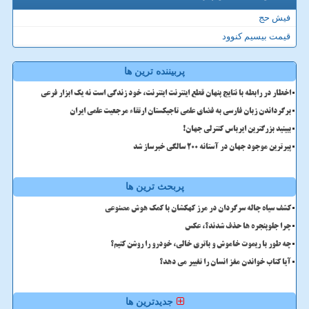
فیش حج
قیمت بیسیم کنوود
پربیننده ترین ها
اخطار در رابطه با نتایج پنهان قطع اینترنت اینترنت، خود زندگی است نه یک ابزار فرعی
برگرداندن زبان فارسی به فضای علمی تاجیکستان ارتقاء مرجعیت علمی ایران
ببینید بزرگترین ایرباس کنترلی جهان!
پیرترین موجود جهان در آستانه ۲۰۰ سالگی خبرساز شد
پربحث ترین ها
کشف سیاه چاله سرگردان در مرز کهکشان با کمک هوش مصنوعی
چرا جلوپنجره ها حذف شدند؟، عکس
چه طور با ریموت خاموش و باتری خالی، خودرو را روشن کنیم؟
آیا کتاب خواندن مغز انسان را تغییر می دهد؟
جدیدترین ها