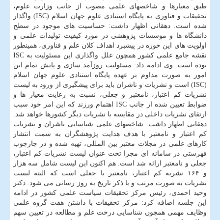
طبق معیارها و شاخصهای علمی مصوب از جانب وزارت علوم،
تحقیقات و فناوری به پایگاه استنادی علوم جهان اسلام (ISC) واگذار
شده است. دهقانی اظهار داشت: حساسیت های موجود در سطح
دانشگاه ها و موسسات پژوهشی در مورد کیفیت تولیدات علمی و
اولویت های این حوزه در پیشبرد اهداف کلان علم و فناوری، همینطور
نقشه جامع علمی کشور همچون علل واگذاری این مسئولیت به ISC
بوده است. وی ادامه داد: مسئولیت روزآمد سازی و پایش تمام این
امور به صورت مداوم بر عهده پایگاه استنادی علوم جهان اسلام
(ISC) است و نشریات و ناشران باید برای پیشگیری از ورود به لیست
نشریات کم اعتبار، نامعتبر و جعلی، نسبت به رعایت معیار ها و
ضوابط تعیین شده از جانب ISC اهتمام ورزند که این امر خود سبب
ارتقای نشریات داخلی در مقایسه با نشریات دیگر کشورها خواهد شد.
دهقانی اظهار داشت: شاخصهای علمی شناسایی ناشران و نشریات
کم اعتبار و نامعتبر با هدف هدایت پژوهشگران به سمت انتشار
کارهای علمی در مجلات معتبر بین المللی، تهیه شده و در چارچوب
فهرستی در سامانه ای مجزا تحت عنوان لیست نشریات کم اعتبار،
جعلی و نامعتبر ارائه شد است. هم اکنون این لیست شامل سه هزار
و ۱۶۴ نشریه کم اعتبار، نامعتبر یا جعلی است که البته لیست
نشریات به صورت مرتب و با ذکر تاریخ به روز رسانی می شود. دکتر
وحید احمدی، رئیس مرکز تحقیقات سیاست علمی کشور در ادامه
این جلسه اضافه کرد: مرکز تحقیقات با داشتن هفت گروه علمی
وظایف مهمی همچون شناسایی درخت علم و مطالعه در تعیین سهم