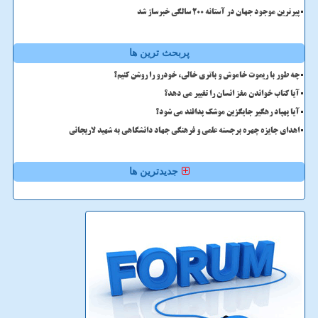
پیرترین موجود جهان در آستانه ۲۰۰ سالگی خبرساز شد
پربحث ترین ها
چه طور با ریموت خاموش و باتری خالی، خودرو را روشن کنیم؟
آیا کتاب خواندن مغز انسان را تغییر می دهد؟
آیا پهپاد رهگیر جایگزین موشک پدافند می شود؟
اهدای جایزه چهره برجسته علمی و فرهنگی جهاد دانشگاهی به شهید لاریجانی
جدیدترین ها