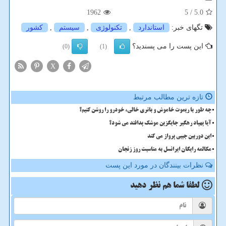
1962
/ 5
5.0
تگهای خبر:
استاندارد
,
تكنولوژی
,
سیستم
,
كشور
این پست را می پسندید؟
(0)
(1)
X
تازه ترین مطالب مرتبط
چه طور با ریموت خاموش و باتری خالی، خودرو را روشن کنیم؟
آیا پهپاد رهگیر جایگزین موشک پدافند می شود؟
این دوربین جیبی پرواز می کند
مکالمه رایگان ایرانسل به مناسبت روز زنجان
نظرات بینندگان در مورد این پست
لطفا شما هم
نظر دهید