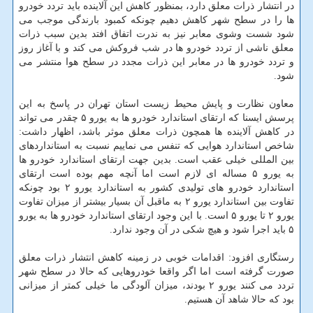
در انتشار ذرات معلق دارد، بمنظور کاهش این آلاینده باید تردد خودرو
ها را در سطح شهر کاهش دهیم چونکه کمبود بارندگی موجب می
شود شست وشوی معابر نیز به ندرت اتفاق افتد بدین سبب ذرات
معلق ناشی از تردد خودرو ها در شب فروکش می کند و با آغاز روز
و تردد خودرو ها در معابر این ذرات مجدد در سطح هوا منتشر می
شود.
معاون نظارت و پایش محیط زیست استان تهران در پاسخ به این
پرسش ایسنا که ارتقای استاندارد خودرو ها به یورو ۵ چقدر می تواند
در کاهش آلاینده ها همچون ذرات معلق موثر باشد، اظهار داشت:
شاخص استاندارد هوایی که تنفس می نماییم نسبت به استانداردهای
بین المللی خیلی عقب است. بدین جهت ارتقای استاندارد خودرو ها
به یورو ۵ مساله ای لازم است اما آنچه مهم بوده است ارتقای
استاندارد خودرو های تولیدی کشور به استاندارد یورو ۲ بود چونکه
تفاوت بین استاندارد یورو ۲ به ماقبل آن بسیار بیشتر از میزان تفاوت
یورو ۲ تا یورو ۵ است. با این وجود ارتقای استاندارد خودرو ها به یورو
۵ باید اجرا شود و هیچ شکی در آن وجود ندارد.
رستگاری افزود: اقدامات خوبی در زمینه کاهش انتشار ذرات معلق
صورت گرفته است اما اگر واقعا خودروهایی که حالا در سطح شهر
تردد می کنند یورو ۲ بودند، میزان آلودگی ما خیلی کمتر از میزانی
بود که حالا شاهد آن هستیم.