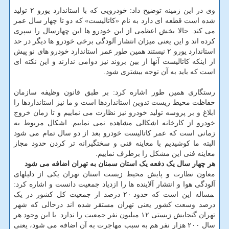
وی در این زمینه توضیح داد: خودرویی که با استاندارد یورو ۲ تولید
شده است قطعه ای دارد به نام «کاتالیست» که دو تا چهار سال عمر
می کند. حالا بخش اعظمی از این خودرو ها این چهارسال را سپری
کرده اند و این یعنی میزان انتشار آلودگی برخی خودرو ها دیگر در حد
استاندارد یورو ۲ نیستند همین طور عمر استاندارد خودرو های نو پیش
از اینکه کاتالیست آنها از بین بروند نیز دوامی ندارند و این نکته ای
است که باید به آن توجه بیشتری شود.
رستگاری همین طور اشاره کرد: بر طبق قانون وظیفه سازمان
حفاظت محیط زیست تدوین استانداردها است و ما نیز استانداردها را
ابلاغ و بر پروسه تولید خودرو نیز نظارت می نماییم و تا زمان خروج
خودرو از کارخانه اشکالی مشاهده نمی نماییم. اشکال مربوط به
زمانی است که عمر کاتالیست خودرو بعد از دو سال تمام می شود
البته ما کوشیدیم با معاینه فنی و سختگیرانه تر کردن حدود مجاز
معاینه فنی این مشکل را برطرف نماییم.
هر چهار سال یک دفعه یک استان سمنان به تهران اضافه می شود
معاون نظارت و پایش محیط زیست استان تهران یکی از دلیلهای
آلودگی هوا و انتشار آلاینده ها را ازدیاد جمعیت دانست و اشاره کرد:
‍مساله این است که حدود ۲۰ درصد از جمعیت کل کشور در یک
درصد وسعت کشور یعنی تهران مستقر شده اند درحالی که شهر
تهران گنجایش زیستی ۱۲ میلیون نفر جمعیت را ندارد. با این وجود هر
سال ۲۰۰ هزار نفر هم به سبب مهاجرت به آن اضافه می شود، یعنی