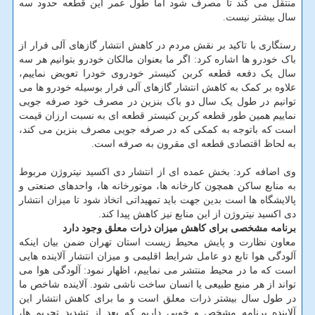
منتقل می کند تا مصرف شود اما طول عمر این قطعه حدود سه
سال بیشتر نیست.
رستگاری با تاکید بر نقش مردم در کاهش انتشار گازهای آلی فرار از
باک خودرو ها اشاره کرد: اگر ما بعنوان مالکان خودرو بتوانیم هر سه
سال یک دفعه قطعه کربن کنیستر خودروی خودرا تعویض نماییم،
علاوه بر کمک به کاهش انتشار گازهای آلی فرار بوسیله خودرو ها می
توانیم در طول یک سال دو باک بنزین در مصرف خود صرفه جویی
نماییم همین طور قطعه کربن کنیستر قطعه ای به نسبت ارزان قیمت
است که باتوجه به کمکی که در صرفه جویی مصرف بنزین می کند،
به لحاظ اقتصادی قطعه ای مقرون به صرفه است.
وی اضافه کرد: بخش عمده ای از انتشار دی اکسید نیتروژن مربوط
به منابع ساکن همچون کارخانه ها، موتورخانه ها، واحدهای صنعتی و
پالایشگاه ها است بدین جهت باید تمهیداتی اتخاذ شود تا میزان انتشار
دی اکسید نیتروژن از این منابع نیز کاهش پیدا کند.
برنامه مشخصی برای کاهش میزان ذرات معلق وجود دارد
معاون نظارت و پایش محیط زیست استان تهران ضمن بیان اینکه
آلودگی هوا تابع دو عامل شرایط اقلیمی و میزان انتشار آلاینده هایی
است که ما در محیط منتشر می نماییم، اظهار نمود: آلودگی هوا می
تواند از هر منبع طبیعی یا انسان ساخت ناشی شود. آلاینده شاخص ما
در طول سال بیشتر ذرات معلق است و ما برای کاهش انتشار این
آلاینده برنامه مشخص و خوبی داریم که بعد از تشدید تحریم ها،