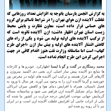
به گزارش انجمن پارسیان باتوجه به افزایش تعداد روزهایی كه
غلظت آلاینده ازن هوای تهران را در شرایط ناسالم برای گروه
های حساس قرار داده است، معاون نظارت و پایش محیط
زیست استان تهران اظهار داشت: ازن آلاینده ثانویه است كه
از تركیب آلاینده های اولیه تولید می شود و یكی از راه های
كاهش انتشار آلاینده های اولیه و پیش ساز ازن «اجرای طرح
كهاب» است اما متاسفانه وزارت نفت هنوز اقدام كافی در جهت
اجرایی كردن این طرح انجام نداده است.
محمد رستگاری در گفت و گو با ایسنا
اظهارکرد: خودرو ها و کارخانه
ها منابع دو آلاینده پیش ساز اصلی ازن یعنی دی اکسید نیتروژن و
گازهای آلی فرار هستند و ترکیب این آلاینده های اولیه در معرض نور
خورشید و گرما آلاینده ازن را به وجود می آورند. هر سال با ورود به
فصل تابستان، همراه با افزایش دمای هوا و کاهش میزان ابرناکی
شرایط برای تشکیل آلاینده ازن فراهم می شود و متاسفانه مساله
گرمایش جهانی موجب افزایش درجه حرارت در کشور ما شده که
یکی از اثرات جانبی آن افزایش غلظت آلاینده ازن است و در ایران
نیز با آن روبه رو شده ایم.