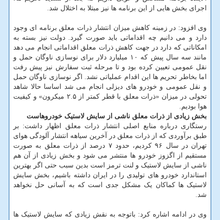
اجرای بخش هایی از این برنامه ها نیز مبتلا به اختلال شد.
وی افزود: در زمینه کاهش میزان انتشار ذرات معلق برنامه ای وجود
دارد و می دانیم چه اقداماتی باید صورت گیرد. دولت نیز بسته به
امکاناتی که دارد در جهت کاهش ذرات معلق اقداماتی انجام می دهد
مانند سه سال پیش که ۱۰ میلیارد دلار برای نوسازی ناوگان حمل و
نقل عمومی تعیین کرده بود و تا مرحله ثبت سفارش نیز پیش رفت
اما بخاطر تحریم ها این اقدام عملیاتی نشد. اگر نوسازی ناوگان حمل
و نقل عمومی و خودرو های دیزلی انجام می شد اساسا حالا شاهد
تحولی در میزان «ذرات معلق با قطر کمتر از ۲.۵ میکرون» و کیفیت
هوا بودیم.
بخش زیادی از ذرات معلق ناشی از سایش لاستیک خودروهاست
رستگاری درباره منابع اصلی انتشار ذرات معلق اظهار داشت: بر
طبق برآوردی که از ذرات معلق در آخرین سیاهه انتشار آلودگی هوای
تهران در سال ۹۶ کردیم، حدود ۷ درصد از ذرات معلق به صورت
مستقیم از اگزوز خودرو ها منتشر می شود و بخش زیادی از آن هم
ناشی از سایش لاستیک و لنت ترمز است بدین سبب حتی اگر بهترین
استاندارد خودرو های تولیدی را در ایران داشته باشیم، بخش سایش
لاستیک ها کماکان یک مشکل جدی است که به آسانی حل نخواهد
شد.
وی در ادامه اشاره کرد: باتوجه به نقش زیادی که سایش لاستیک ها