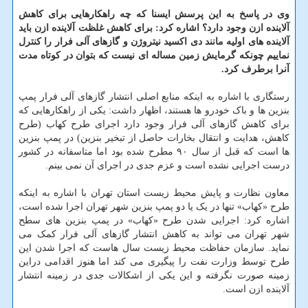
وی در پاسخ به این پرسش ایسنا که چه راهکارهایی برای کاهش
آلاینده ازن وجود دارد؟ اشاره کرد: برای کاهش غلظت آلاینده ازن باید
آلاینده های اولیه مانند دی اکسید نیتروژن و گازهای آلی فرار را کنترل
نماییم چونکه گرمایش زمین مساله ای نیست که بتوان در کوتاه مدت
آنرا برطرف کرد.
رستگاری با اشاره به اینکه منابع اصلی انتشار گازهای آلی فرار پمپ
بنزین ها و باک خودرو ها هستند، اظهار داشت: یکی از راهکارهایی که
برای کاهش گازهای آلی فرار وجود دارد اجرای طرح کهاب (طرح
کاهش، هدایت و انتقال بخارات حاصل از تبخیر بنزین) در پمپ بنزین
ها است که قبل از سال ۹۰ مطرح شده بود اما متاسفانه در کشور
درست اجرایی نشده است و عزم جدی در اجرای آن نمی بینم.
معاون نظارت و پایش محیط زیست استان تهران با اشاره به اینکه
طرح «کهاب» تنها در یک یا دو پمپ بنزین شهر تهران اجرا شده است،
اشاره کرد: اجرایی شدن طرح «کهاب» در پمپ بنزین های سطح
شهر تهران می تواند به کاهش انتشار گازهای آلی فرار کمک می
نماید. سازمان حفاظت محیط زیست سال هاست که اجرا شدن این
طرح توسط وزارت نفت را پیگیری می کند اما هنوز اقدامی دراین
زمینه صورت نگرفته و این یکی از اشکالات جدی در زمینه انتشار
آلاینده ازن است.