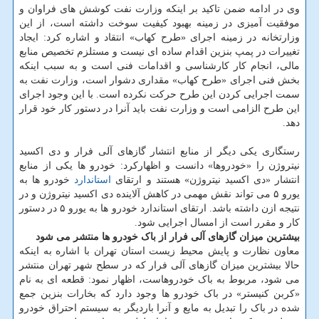
وی در ادامه ضمن تاکید بر اینکه وزارت نفت کوشش های فراوان و
موفقیت آمیزی در زمینه بهبود کیفیت سوخت داشته است، از این
وزارتخانه در زمینه اجرای «طرح کهاب» انتقاد و اشاره کرد: ایجاد
تغییرات در پمپ بنزین اقدام ساده ای نیست و مستلزم تخصیص منابع
مالی، انجام کار کارشناسی و اقدامات فنی است و به سبب اینکه
بخش فنی اجرای «طرح کهاب» مقداری دشوار است، وزارت نفت به
سمت اجرایی کردن این طرح حرکت نکرده است. با این وجود اجرای
این طرح الزامی است و وزارت نفت باید آنرا در دستور کار خود قرار
دهد.
رستگاری یکی دیگر از منابع انتشار گازهای آلی فرار و دی اکسید
نیتروژن را «خودروها» دانست و اظهارکرد: خودرو ها یکی از منابع
انتشار «دی اکسید نیتروژن» هستند و ارتقای
استاندارد
خودرو ها به
یورو ۵ می تواند نقش مهمی در کاهش آلاینده دی اکسید نیتروژن و در
نتیجه ازن داشته باشد. ارتقای استاندارد خودرو ها به یورو ۵ در دستور
کار و مقرر است از امسال اجرایی شود.
بیشترین میزان گازهای آلی فرار از باک خودرو ها منتشر می شود
معاون نظارت و پایش محیط زیست استان تهران با اشاره به اینکه
حالا بیشترین میزان گازهای آلی فرار که در سطح شهر تهران منتشر
می شود، مربوط به باک خودروهاست، اظهار نمود: قطعه ای به نام
«کربن کنیستر» در باک خودرو ها وجود دارد که بخارات بنزین جمع
شده در باک را تبدیل به مایع و آنرا باردیگر به سیستم احتراق خودرو