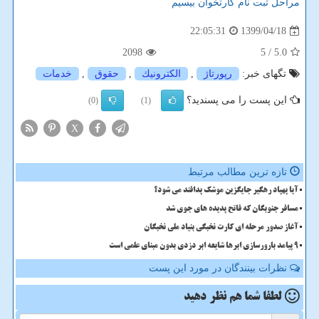
مراحل ثبت نام کارتخوان بیسیم
1399/04/18
22:05:31
2098
/ 5
5.0
تگهای خبر:
رپورتاژ
,
الكترونیك
,
حقوق
,
خدمات
این پست را می پسندید؟
(0)
(1)
X
تازه ترین مطالب مرتبط
آیا پهپاد رهگیر جایگزین موشک پدافند می شود؟
مسافر جنوبگان که فاتح پدیده های جوی شد
آغاز صدور مرحله ای کارت نخبگی بنیاد ملی نخبگان
9 پیامد بارورسازی ابرها شایعه ابر دزدی بدون مبنای علمی است
نظرات بینندگان در مورد این پست
لطفا شما هم
نظر دهید