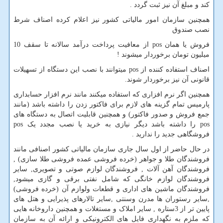
کند و مبلغ آن نیز ثبت گردد .
همچنین سازمان امور مالیاتی کشور نیز اعلام کرده اصناف شرط
نصب صندوق
فروش یا همان
pos
از معافیت پرداخت درآمد سالانه تا سقف 10
میلیون تومان برخوردار میشوند !
اصناف استفاده کننده از
pos
میتوانند با نصب این دستگاه از تسهیلات
قانونی آن نیز برخوردار شوند.
همچنین اگر نرم افزاری که استفاده میکنند مانند نرم افزار حسابداری
پارمیس تمام گزینه های لازم برای فاکتور زدن را داشته باشد (مانند
جمع فروش و صدور فاکتور) و همچنین قابلیت اتصال به دستگاه های
pos
را داشته باشد دیگر نیازی به خرید یا نصب مجدد یک
pos
فروشگاهی جدید را ندارید .
در حال حاضر از اول سال جاری سازمان مالیاتی کشور اصنافی مانند
فروشندگان طلا و جواهر (خرده فروشی عمده فروشی طلا سازی) ,
فروشندگان آهن آلات , فروشندگان لوازم صوتی و تصویری, سایر
فروشندگان لوازم خانگی که شامل نفتی برقی و گازی میشود,
فروشندگان ماشین های اداری و قطعات ولوازم آن (خرده فروشی)
,سایر رستوران ها مدرن وسنتی ,سایر تالارهای پذیرایی و هتل های
پایین تر از 3ستاره , سایر املاک و مستغلات و همچنین داروخانه هایی
که ملزم به نگهداری فایل های الکترونیکی و ارائه آن به سازمان