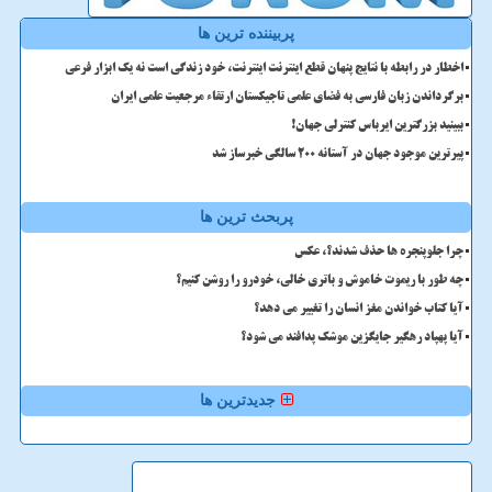
پربیننده ترین ها
اخطار در رابطه با نتایج پنهان قطع اینترنت اینترنت، خود زندگی است نه یک ابزار فرعی
برگرداندن زبان فارسی به فضای علمی تاجیکستان ارتقاء مرجعیت علمی ایران
ببینید بزرگترین ایرباس کنترلی جهان!
پیرترین موجود جهان در آستانه ۲۰۰ سالگی خبرساز شد
پربحث ترین ها
چرا جلوپنجره ها حذف شدند؟، عکس
چه طور با ریموت خاموش و باتری خالی، خودرو را روشن کنیم؟
آیا کتاب خواندن مغز انسان را تغییر می دهد؟
آیا پهپاد رهگیر جایگزین موشک پدافند می شود؟
جدیدترین ها