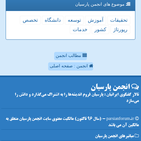
موضوع های انجمن پارسیان
تحقیقات
آموزش
توسعه
دانشگاه
تخصص
رپورتاژ
كشور
خدمات
مطالب انجمن
انجمن : صفحه اصلی
انجمن پارسیان
تالار گفتگوی ایرانیان : پارسیان فروم اندیشه‌ها را به اشتراک می‌گذارد و دانش را
می‌سازد
parsianforum.ir - (سال 96 تاکنون) مالکیت معنوی سایت انجمن پارسیان متعلق به
مالکین آن می باشد
میانبرهای انجمن پارسیان