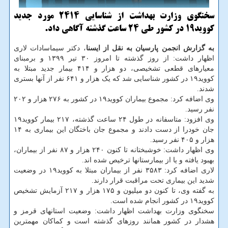
سخنگوی وزارت بهداشت از شناسایی 2414 مورد جدید
كووید19 در كشور طی 24 ساعت گذشته آگاهی داد.
به گزارش انجمن پارسیان به نقل از ایسنا
، دکتر سیماسادات لاری
اظهار داشت: از روز گذشته تا امروز ۳۰ تیر ۱۳۹۹ و برمبنای
معیارهای قطعی تشخیصی، دو هزار و ۴۱۴ بیمار جدید مبتلا به
کووید۱۹ در کشور شناسایی شد که یک هزار و ۶۴۱ نفر از آنها بستری
شدند.
وی اضافه کرد: مجموع بیماران کووید۱۹ در کشور به ۲۷۶ هزار و ۲۰۲
نفر رسید.
وی افزود: متاسفانه در طول ۲۴ ساعت گذشته، ۲۱۷ بیمار کووید۱۹
جان خودرا از دست دادند و مجموع جان باختگان این بیماری به ۱۴
هزار و ۴۰۵ نفر رسید.
وی اظهار داشت: خوشبختانه تا کنون ۲۴۰ هزار و ۸۷ نفر از بیماران،
بهبود یافته و یا از بیمارستانها ترخیص شده اند.
لاری اضافه کرد: ۳۵۸۳ نفر از بیماران مبتلا به کووید۱۹ در وضعیت
شدید این بیماری تحت مراقبت قرار دارند.
به گفته وی، تا کنون دو میلیون و ۱۷۵ هزار و ۲۱۷ آزمایش تشخیص
کووید۱۹ در کشور انجام شده است.
سخنگوی وزارت بهداشت اظهار داشت: وضعیت استانهای قرمز و
هشدار در کشور همانند روزهای گذشته است و کماکان مهمترین