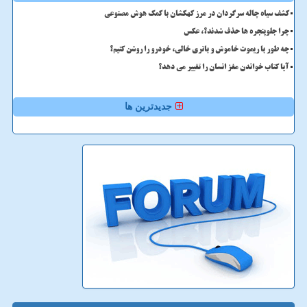
کشف سیاه چاله سرگردان در مرز کهکشان با کمک هوش مصنوعی
چرا جلوپنجره ها حذف شدند؟، عکس
چه طور با ریموت خاموش و باتری خالی، خودرو را روشن کنیم؟
آیا کتاب خواندن مغز انسان را تغییر می دهد؟
جدیدترین ها