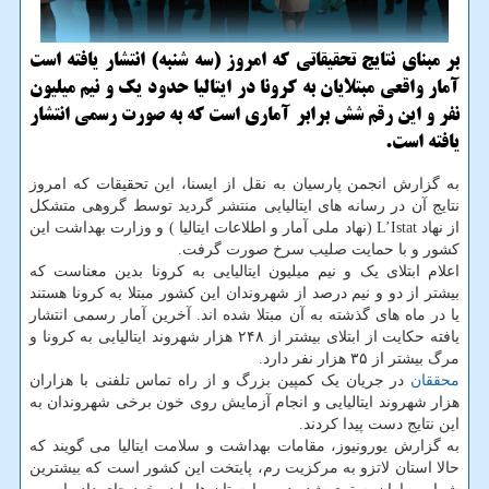
بر مبنای نتایج تحقیقاتی كه امروز (سه شنبه) انتشار یافته است
آمار واقعی مبتلایان به كرونا در ایتالیا حدود یك و نیم میلیون
نفر و این رقم شش برابر آماری است كه به صورت رسمی انتشار
یافته است.
به گزارش انجمن پارسیان به نقل از ایسنا، این تحقیقات که امروز
نتایج آن در رسانه های ایتالیایی منتشر گردید توسط گروهی متشکل
از نهاد L’Istat (نهاد ملی آمار و اطلاعات ایتالیا ) و وزارت بهداشت این
کشور و با حمایت صلیب سرخ صورت گرفت.
اعلام ابتلای یک و نیم میلیون ایتالیایی به کرونا بدین معناست که
بیشتر از دو و نیم درصد از شهروندان این کشور مبتلا به کرونا هستند
یا در ماه های گذشته به آن مبتلا شده اند. آخرین آمار رسمی انتشار
یافته حکایت از ابتلای بیشتر از ۲۴۸ هزار شهروند ایتالیایی به کرونا و
مرگ بیشتر از ۳۵ هزار نفر دارد.
محققان
در جریان یک کمپین بزرگ و از راه تماس تلفنی با هزاران
هزار شهروند ایتالیایی و انجام آزمایش روی خون برخی شهروندان به
این نتایج دست پیدا کردند.
به گزارش یورونیوز، مقامات بهداشت و سلامت ایتالیا می گویند که
حالا استان لاتزو به مرکزیت رم، پایتخت این کشور است که بیشترین