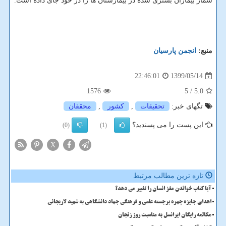
شمار بیماران بستری شده در بیمارستان ها را در خود جای داده است.
منبع:
انجمن پارسیان
1399/05/14
22:46:01
1576
/ 5
5.0
تگهای خبر:
تحقیقات
,
كشور
,
محققان
این پست را می پسندید؟
(0)
(1)
X
تازه ترین مطالب مرتبط
آیا کتاب خواندن مغز انسان را تغییر می دهد؟
اهدای جایزه چهره برجسته علمی و فرهنگی جهاد دانشگاهی به شهید لاریجانی
مکالمه رایگان ایرانسل به مناسبت روز زنجان