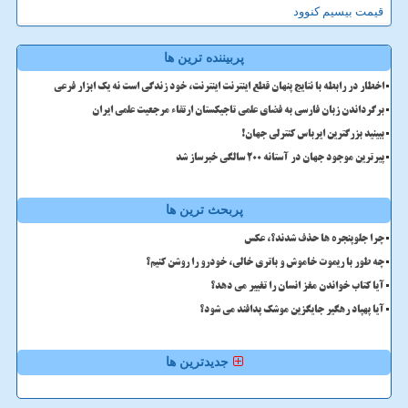
قیمت بیسیم کنوود
پربیننده ترین ها
اخطار در رابطه با نتایج پنهان قطع اینترنت اینترنت، خود زندگی است نه یک ابزار فرعی
برگرداندن زبان فارسی به فضای علمی تاجیکستان ارتقاء مرجعیت علمی ایران
ببینید بزرگترین ایرباس کنترلی جهان!
پیرترین موجود جهان در آستانه ۲۰۰ سالگی خبرساز شد
پربحث ترین ها
چرا جلوپنجره ها حذف شدند؟، عکس
چه طور با ریموت خاموش و باتری خالی، خودرو را روشن کنیم؟
آیا کتاب خواندن مغز انسان را تغییر می دهد؟
آیا پهپاد رهگیر جایگزین موشک پدافند می شود؟
جدیدترین ها