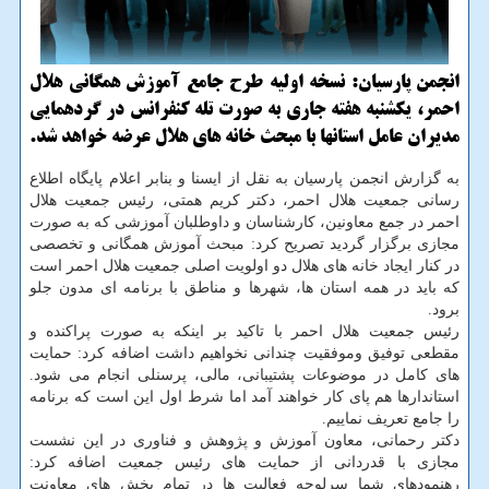
انجمن پارسیان: نسخه اولیه طرح جامع آموزش همگانی هلال
احمر، یكشنبه هفته جاری به صورت تله كنفرانس در گردهمایی
مدیران عامل استانها با مبحث خانه های هلال عرضه خواهد شد.
به گزارش انجمن پارسیان به نقل از ایسنا و بنابر اعلام پایگاه اطلاع
رسانی جمعیت هلال احمر، دکتر کریم همتی، رئیس جمعیت هلال
احمر در جمع معاونین، کارشناسان و داوطلبان آموزشی که به صورت
مجازی برگزار گردید تصریح کرد: مبحث آموزش همگانی و تخصصی
در کنار ایجاد خانه های هلال دو اولویت اصلی جمعیت هلال احمر است
که باید در همه استان ها، شهرها و مناطق با برنامه ای مدون جلو
برود.
رئیس جمعیت هلال احمر با تاکید بر اینکه به صورت پراکنده و
مقطعی توفیق وموفقیت چندانی نخواهیم داشت اضافه کرد: حمایت
های کامل در موضوعات پشتیبانی، مالی، پرسنلی انجام می شود.
استاندارها هم پای کار خواهند آمد اما شرط اول این است که برنامه
را جامع تعریف نماییم.
دکتر رحمانی، معاون آموزش و پژوهش و فناوری در این نشست
مجازی با قدردانی از حمایت های رئیس جمعیت اضافه کرد:
رهنمودهای شما سرلوحه فعالیت ها در تمام بخش های معاونت