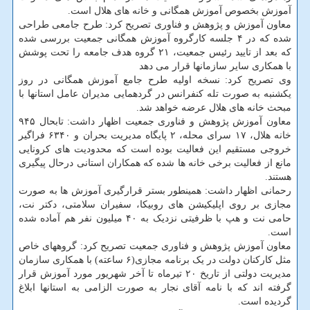
آموزش بخصوص آموزش همگانی و خانه های هلال است.
معاون آموزش و پژوهش و فناوری تصریح کرد: طرح جامعی طراحی
شده که در ۴ جلسه کارگروه آموزش همگانی جمعیت بررسی شده
که بعد از تایید رئیس جمعیت، ۲۱ گروه هدف جامعه را تحت پوشش
با همکاری سایر سازمانها قرار می دهد
وی تصریح کرد: نسخه اولیه طرح جامع آموزش همگانی در روز
یکشنبه به صورت تله کنفرانس در گردهمایی مدیران عامل استانها با
مبحث خانه های هلال عرضه خواهد شد.
معاون آموزش پژوهش و فناوری جمعیت اظهار داشت: تابحال ۹۴۵
خانه هلال، ۱۷ سرای محله، ۲ پایگاه مدیریت بحران و ۶۳۴۰ فراگیر
خروجی مستقیم این فعالیت بوده است که محدودیت های کرونایی
مانع از فعالیت برخی خانه ها شده که همکاران استانی درحال پیگیری
هستند.
رحمانی اظهار داشت: همینطور بستر قرارگیری آموزش ها به صورت
مجازی بر روی اپلیکیشن های روبیکا، سفیران سلامتی، دکتر نت،
حامی نت و هپ با ظرفیتی نزدیک به ۴۰ میلیون نفر هم آماده شده
است.
معاون آموزش پژوهش و فناوری جمعیت تصریح کرد: گروههای خاص
مثل کارکنان دولت در یک برنامه مجازی(۶ ساعته) با همکاری سازمان
مدیریت دولتی از تاریخ ۲۰ تیرماه تا آخر شهریور مورد آموزش قرار
گرفته اند که با نامه آقای نجار به صورت الزامی به استانها ابلاغ
گردیده است.