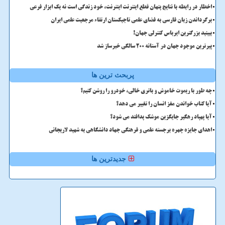
اخطار در رابطه با نتایج پنهان قطع اینترنت اینترنت، خود زندگی است نه یک ابزار فرعی
برگرداندن زبان فارسی به فضای علمی تاجیکستان ارتقاء مرجعیت علمی ایران
ببینید بزرگترین ایرباس کنترلی جهان!
پیرترین موجود جهان در آستانه ۲۰۰ سالگی خبرساز شد
پربحث ترین ها
چه طور با ریموت خاموش و باتری خالی، خودرو را روشن کنیم؟
آیا کتاب خواندن مغز انسان را تغییر می دهد؟
آیا پهپاد رهگیر جایگزین موشک پدافند می شود؟
اهدای جایزه چهره برجسته علمی و فرهنگی جهاد دانشگاهی به شهید لاریجانی
جدیدترین ها