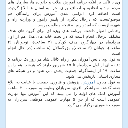
وی با تاکید بر اینکه برنامه آموزش طلاب و خانواده ها، سازمان های
مردم نهاد و اتحادیه و اصناف برای اجرا به استان ها ابلاغ گردیده
است اضافه کرد: الزامی شدن آموزش برای رانندگان هم
موضوعیست که درحال پیگیری از پلیس راهور و وزارت راه و
شهرسازیست که امیدواریم به نتیجه مطلوب برسد.
رحمانی اظهار داشت: برنامه های ویژه ای برای گروه های هدف
مختلف درحال انجام است که در بحث خانه های هلال هم از اول
مردادماه در چهارگروه هدف کودکان (۳ ساعت)، نوجوانان (۴
ساعت)، جوانان (۶ ساعت)و بزرگسالان (۸ ساعت )در حال انجام
است.
به قول وی دانش آموزان هم از راه کانال شاد هر روز یک برنامه ۵
دقیقه ای از اول مردادماه تا ۱۵ شهریور دارند که هرشب هم راس
ساعت ۱۹ از اینستاگرام جمعیت پخش می شود و در شبکه های
مجازی استانی بازپخش می شود.
به قول معاون
آموزش
، پژوهش و فناوری جمعیت با عنایت به ابلاغ
هفته گذشته سرلشکر باقری، سربازان وظیفه به صورت ۳۰ ساعت
آموزش کمک های اولیه را می بینند که این آموزش تنها مهارت
عمومی است که از بین ۵ مهارت عمومی موظفی سربازان به
صورت حضوری برگزار می گردد.