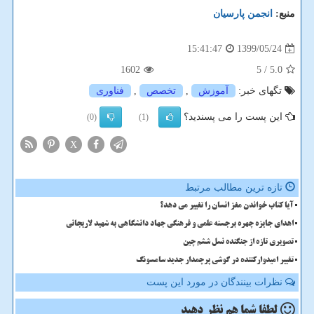
منبع:
انجمن پارسیان
1399/05/24
15:41:47
1602
/ 5
5.0
تگهای خبر:
آموزش
,
تخصص
,
فناوری
این پست را می پسندید؟
(0)
(1)
X
تازه ترین مطالب مرتبط
آیا کتاب خواندن مغز انسان را تغییر می دهد؟
اهدای جایزه چهره برجسته علمی و فرهنگی جهاد دانشگاهی به شهید لاریجانی
تصویری تازه از جنگنده نسل ششم چین
تغییر امیدوارکننده در گوشی پرچمدار جدید سامسونگ
نظرات بینندگان در مورد این پست
لطفا شما هم
نظر دهید