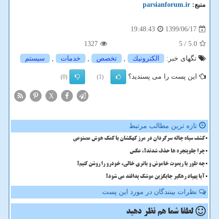
منبع:
parsianforum.ir
1399/06/17
19:48:43
1327
/ 5
5.0
تگهای خبر:
الكترونیك
,
تخصص
,
خدمات
,
سیستم
این پست را می پسندید؟
(0)
(1)
X
تازه ترین مطالب مرتبط
کشف سیاه چاله سرگردان در مرز کهکشان با کمک هوش مصنوعی
چرا جلوپنجره ها حذف شدند؟، عکس
چه طور با ریموت خاموش و باتری خالی، خودرو را روشن کنیم؟
آیا پهپاد رهگیر جایگزین موشک پدافند می شود؟
نظرات بینندگان در مورد این پست
لطفا شما هم
نظر دهید