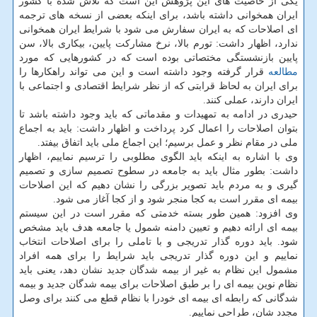
یکی از خاصیت های این پژوهش این است که تلاش شده با کشور
ایران همخوانی داشته باشد، برای اینکه بعضی از نسخه های ترجمه
ای اصلاحات که به ایران سفارش می شود با شرایط ایران همخوانی
ندارد، اظهار داشت: تورم بالا، نرخ مشارکت پایین، بیکاری بالا، سن
پایین بازنشستگی مختصاتی بوده است که در کشورهایی که مورد
مطالعه
قرار گرفته وجود داشته است و این می تواند راهکارها را
برای ایران به لحاظ قرابتی که از نظر شرایط اقتصادی و اجتماعی با
ایران دارند، عملی کنند.
حیدری در ادامه به تمهیدات و مقدماتی که باید وجود داشته باشد تا
بتوان اصلاحات را اعمال کرد پرداخت و اظهار داشت: باید به اجماع
ملی در مقام نظر و عمل برسیم؛ این اجماع ملی باید اتفاق بیفتد.
وی با اشاره به اینکه باید الگوی مطلوبی را ترسیم نماییم، اظهار
داشت: بطور مثال باید به جامعه در سطوح تصمیم سازی و تصمیم
گیری و به مردم باید تصویر بزرگی را نشان دهیم که این اصلاحات
بیمه ای مقرر است به کجا منجر شود و از کجا آغاز می شود.
وی افزود: همین طور بسته خدمتی که مقرر است در این سیستم
بیمه ای ارائه دهیم و تعیین دامنه شمول یا جامعه هدف باید مشخص
شود. باید دوره گذار تدریجی و با تاملی را برای اصلاحات انتخاب
نماییم و این دوره گذار تدریجی باید شرایط را برای همه افراد
مشمول این نظام به غیر از بیمه شدگان جدید نشان دهد، یعنی باید
نظام نوین بیمه ای را بر طبق اصلاحات برای بیمه شدگان جدید و بیمه
شدگانی که رابطه ای بیمه ای خودرا با نظام قطع می کنند برای وصل
مجدد شان، طراحی نماییم.