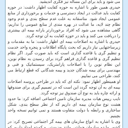
می شود و باید برای این مساله نیز فکری اندیشید.
حیدری همین طور با اشاره به حوزه کفایت اظهار داشت: در حوزه
کفایت باید عدالت در ایجاد دسترسی و خدمات و برخورداری از منابع
عمومی ایجاد شود. متاسفانه به علت عدم سطح بندی و عدم وجود
نظام چند لایه، ما عدالت در بهره مندی از منابع عمومی را نداریم؛
گاهی مشاهده می شود که افراد برخوردارتر یارانه بیمه ای بیشتری
را دریافت می کنند و باید در حوزه کفایت به آن توجه گردد.
حیدری با اشاره به اصلاحات بیمه ای اظهار داشت: ما به مقدمات و
زیرساختهایی نیاز داریم که بحث پایگاه اطلاعات و پنجره واحد خدمت
و تنظیم گری یا قاعده گذاری است که باید صورت گیرد. اگر نظام
تنظیم گری و قاعده گذاری فراهم گردد برای رسیدن به نظام نوین،
این نظام نوین را با اصلاحات پارامتریک، سیستماتیک و فنی و
مهندسی برای بیمه شدگان جدید و بیمه شدگانی که قطع ارتباط می
کنند، طراحی می نماییم.
او همینطور اظهار نمود: نکته ای که باید در طراحی پروسه اصلاحات
بیمه ای به آن توجه گردد این است که در تصمیم گیری برای صندوقها
و ارائه چاره باید به نوع آن صندوق نیز توجه گردد.
نایب رییس هیات مدیره سازمان تامین اجتماعی اضافه کرد: ما حدود
هشت نوع سازمان بیمه ای داریم که از نظر سطح بندی، شکل
ساختاری و رابطه با دولت متفاوت هستند و نمی توانیم نسخه واحد
بچینیم.
وی با اشاره به انواع سازمان های بیمه گر اجتماعی تصریح کرد: در
کشور ما دو سازمان حمایتی مانند بهزیستی و کمیته امداد داریم که