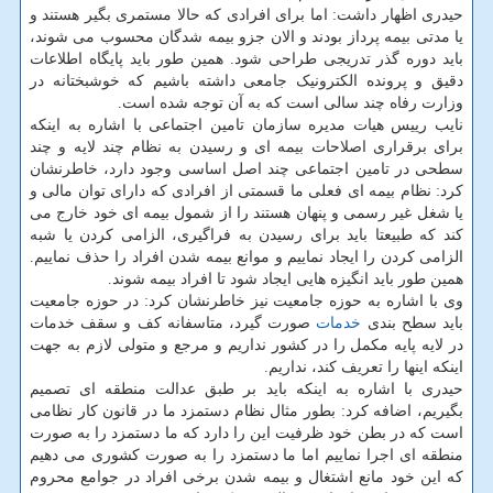
حیدری اظهار داشت: اما برای افرادی که حالا مستمری بگیر هستند و
یا مدتی بیمه پرداز بودند و الان جزو بیمه شدگان محسوب می شوند،
باید دوره گذر تدریجی طراحی شود. همین طور باید پایگاه اطلاعات
دقیق و پرونده الکترونیک جامعی داشته باشیم که خوشبختانه در
وزارت رفاه چند سالی است که به آن توجه شده است.
نایب رییس هیات مدیره سازمان تامین اجتماعی با اشاره به اینکه
برای برقراری اصلاحات بیمه ای و رسیدن به نظام چند لایه و چند
سطحی در تامین اجتماعی چند اصل اساسی وجود دارد، خاطرنشان
کرد: نظام بیمه ای فعلی ما قسمتی از افرادی که دارای توان مالی و
یا شغل غیر رسمی و پنهان هستند را از شمول بیمه ای خود خارج می
کند که طبیعتا باید برای رسیدن به فراگیری، الزامی کردن یا شبه
الزامی کردن را ایجاد نماییم و موانع بیمه شدن افراد را حذف نماییم.
همین طور باید انگیزه هایی ایجاد شود تا افراد بیمه شوند.
وی با اشاره به حوزه جامعیت نیز خاطرنشان کرد: در حوزه جامعیت
باید سطح بندی
خدمات
صورت گیرد، متاسفانه کف و سقف خدمات
در لایه پایه مکمل را در کشور نداریم و مرجع و متولی لازم به جهت
اینکه اینها را تعریف کند، نداریم.
حیدری با اشاره به اینکه باید بر طبق عدالت منطقه ای تصمیم
بگیریم، اضافه کرد: بطور مثال نظام دستمزد ما در قانون کار نظامی
است که در بطن خود ظرفیت این را دارد که ما دستمزد را به صورت
منطقه ای اجرا نماییم اما ما دستمزد را به صورت کشوری می دهیم
که این خود مانع اشتغال و بیمه شدن برخی افراد در جوامع محروم