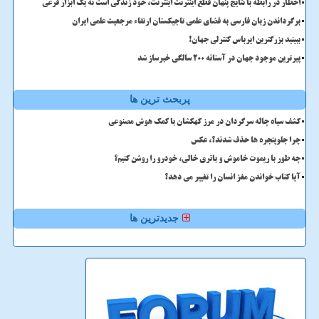
اخطار در رابطه با نتایج پنهان قطع اینترنت اینترنت، خود زندگی است نه یک ابزار فرعی
برگرداندن زبان فارسی به فضای علمی تاجیکستان ارتقاء مرجعیت علمی ایران
ببینید بزرگترین ایرباس کنترلی جهان!
پیرترین موجود جهان در آستانه ۲۰۰ سالگی خبرساز شد
پربحث ترین ها
کشف سیاه چاله سرگردان در مرز کهکشان با کمک هوش مصنوعی
چرا جلوپنجره ها حذف شدند؟، عکس
چه طور با ریموت خاموش و باتری خالی، خودرو را روشن کنیم؟
آیا کتاب خواندن مغز انسان را تغییر می دهد؟
جدیدترین ها