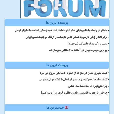
پربیننده ترین ها
اخطار در رابطه با نتایج پنهان قطع اینترنت اینترنت، خود زندگی است نه یک ابزار فرعی
برگرداندن زبان فارسی به فضای علمی تاجیکستان ارتقاء مرجعیت علمی ایران
ببینید بزرگترین ایرباس کنترلی جهان!
پیرترین موجود جهان در آستانه ۲۰۰ سالگی خبرساز شد
پربحث ترین ها
کشف تغییری پنهان در مغز که از حدود 50 سالگی شروع می شود
کشف سیاه چاله سرگردان در مرز کهکشان با کمک هوش مصنوعی
چرا جلوپنجره ها حذف شدند؟، عکس
چه طور با ریموت خاموش و باتری خالی، خودرو را روشن کنیم؟
جدیدترین ها