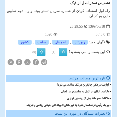
تشخیص تستر اصل از فیک
راه اول استفاده کردن از شماره سریال تستر بوده و راه دوم تطبیق
دادن بچ کد آن.
1399/06/18
23:29:55
1320
/ 5
5.0
تگهای خبر:
رپورتاژ
,
اطمینان
,
سایت
,
كشور
این پست را می پسندید؟
(0)
(1)
X
تازه ترین مطالب مرتبط
آیا پهپاد رهگیر جایگزین موشک پدافند می شود؟
مکالمه رایگان ایرانسل به مناسبت روز زنجان
ملاقات محرمانه پیش از رونمایی فراری
تبریک رئیس فرهنگستان علوم به قهرمانان المپیادهای جهانی ریاضی و فیزیک
نظرات بینندگان در مورد این پست