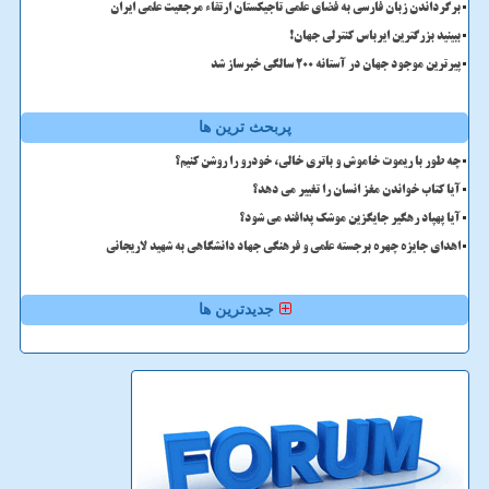
برگرداندن زبان فارسی به فضای علمی تاجیکستان ارتقاء مرجعیت علمی ایران
ببینید بزرگترین ایرباس کنترلی جهان!
پیرترین موجود جهان در آستانه ۲۰۰ سالگی خبرساز شد
پربحث ترین ها
چه طور با ریموت خاموش و باتری خالی، خودرو را روشن کنیم؟
آیا کتاب خواندن مغز انسان را تغییر می دهد؟
آیا پهپاد رهگیر جایگزین موشک پدافند می شود؟
اهدای جایزه چهره برجسته علمی و فرهنگی جهاد دانشگاهی به شهید لاریجانی
جدیدترین ها