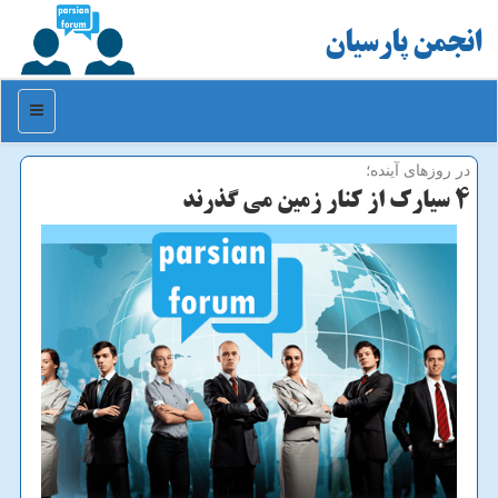
انجمن پارسیان
منو
در روزهای آینده؛
4 سیارك از كنار زمین می گذرند