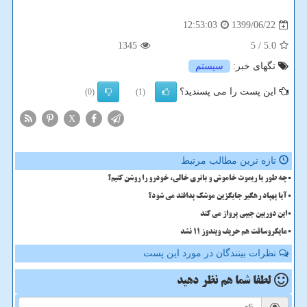
1399/06/22
12:53:03
1345
/ 5
5.0
تگهای خبر:
سیستم
این پست را می پسندید؟
(0)
(1)
X
تازه ترین مطالب مرتبط
چه طور با ریموت خاموش و باتری خالی، خودرو را روشن کنیم؟
آیا پهپاد رهگیر جایگزین موشک پدافند می شود؟
این دوربین جیبی پرواز می کند
مایکروسافت هم حریف ویندوز 11 نشد
نظرات بینندگان در مورد این پست
لطفا شما هم
نظر دهید