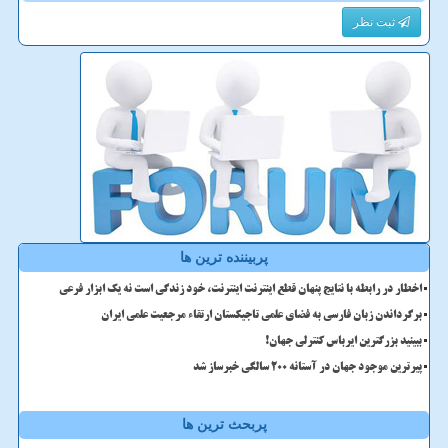
ثبت نظر
پربیننده ترین ها
اخطار در رابطه با نتایج پنهان قطع اینترنت اینترنت، خود زندگی است نه یک ابزار فرعی
برگرداندن زبان فارسی به فضای علمی تاجیکستان ارتقاء مرجعیت علمی ایران
ببینید بزرگترین ایرباس کنترلی جهان!
پیرترین موجود جهان در آستانه ۲۰۰ سالگی خبرساز شد
پربحث ترین ها