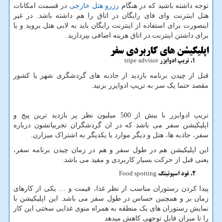
توجه داشته باشید که در هنگام
رزرو هتل خارجی
در قسمت امکانات
هتل اینترنت وای فای رایگان در اتاق را هم داشته باشد. در غیر
اینصورت برای استفاده از اینترنت رایگان باید به لابی هتل بروید و یا
برای داشتن اینترنت در اتاق هزینه اضافی بپردازید.
اپلیکیشن های کاربردی سفر
تریپ ادوایزر tripe advisor
قبل از چیدن برنامه بازدید از جاذبه های گردشگری شهر یا کشور
مقصد حتما یک سر به تریپ ادوایزر بزنید.
تریپ ادوایزر با بیش از 500 میلیون نظر پر بازدید ترین پیج و
اپلیکیشن سفر می باشد که در ان گردشگران تجربیاتشون درباره
سفر، جاذبه ها، هتل و دیگر موارد با یکدیگر به اشتراک میزارن.
این اپلیکیشن هم در طول سفر و هم در زمان چیدن برنامه سفر،
یعنی قبل از حرکت بسیار کاربردی و مفید می باشد.
فود اسپوتینگ Food spotting
پیدا کردن رستوران مناسب از نظر غذا، قیمت و … یکی از کارهای
زمان بر و همچنین حساس در طول سفر می باشد. این اپلیکیشن با
نمایش رستوران های یک منطقه به همراه منوی غذایی سختی این کار
را تا میزان قابل توجهی کاهش میدهد