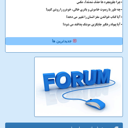
چرا جلوپنجره ها حذف شدند؟، عکس
چه طور با ریموت خاموش و باتری خالی، خودرو را روشن کنیم؟
آیا کتاب خواندن مغز انسان را تغییر می دهد؟
آیا پهپاد رهگیر جایگزین موشک پدافند می شود؟
جدیدترین ها