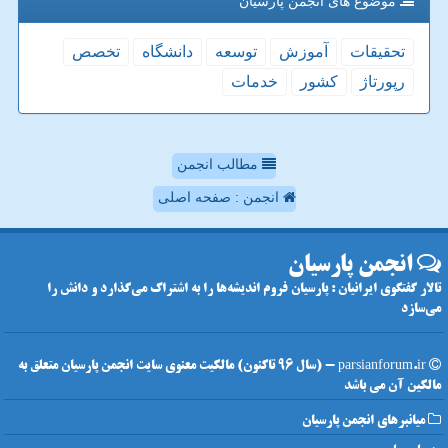
موضوع های انجمن پارسیان
تحقیقات
آموزش
توسعه
دانشگاه
تخصص
رپورتاژ
كشور
خدمات
مطالب انجمن
انجمن : صفحه اصلی
انجمن پارسیان
تالار گفتگوی ایرانیان : پارسیان فروم اندیشه‌ها را به اشتراک می‌گذارد و دانش را
می‌سازد
parsianforum.ir - (سال 96 تاکنون) مالکیت معنوی سایت انجمن پارسیان متعلق به
مالکین آن می باشد
میانبرهای انجمن پارسیان