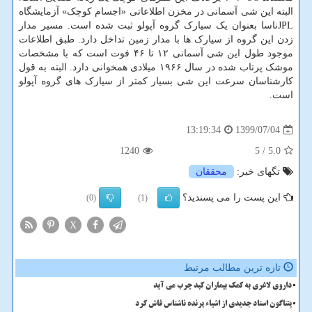
البته این شی آسمانی در مخزن اطلاعاتی «اجسام کوچک» آزمایشگاه
JPLناسا بعنوان یک سیارک گروه آپولو ثبت شده است. مسیر مدار
زدن این گروه از سیارک ها با مدار زمین تداخل دارد. طبق اطلاعات
موجود طول این شی آسمانی ۱۲ تا ۴۶ فوت است که با مشخصات
موشک پرتاب شده در سال ۱۹۶۶ میلادی همخوانی دارد. البته به قول
کارشناسان سرعت این شی بسیار کمتر از سیارک های گروه آپولو
است.
1399/07/04
13:19:34
1240
/ 5
5.0
تگهای خبر:
محققان
این پست را می پسندید؟
(0)
(1)
X
تازه ترین مطالب مرتبط
داروی لاغری به کمک بیماران کبد چرب می آید
پنتاگون اسناد جدیدی از اشیاء پرنده ناشناس فاش کرد