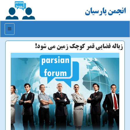
انجمن پارسیان
منو
زباله فضایی قمر كوچك زمین می شود!