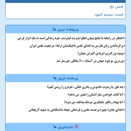
فیش حج
قیمت بیسیم کنوود
پربیننده ترین ها
اخطار در رابطه با نتایج پنهان قطع اینترنت اینترنت، خود زندگی است نه یک ابزار فرعی
برگرداندن زبان فارسی به فضای علمی تاجیکستان ارتقاء مرجعیت علمی ایران
ببینید بزرگترین ایرباس کنترلی جهان!
پیرترین موجود جهان در آستانه ۲۰۰ سالگی خبرساز شد
پربحث ترین ها
چه طور با ریموت خاموش و باتری خالی، خودرو را روشن کنیم؟
آیا کتاب خواندن مغز انسان را تغییر می دهد؟
آیا پهپاد رهگیر جایگزین موشک پدافند می شود؟
اهدای جایزه چهره برجسته علمی و فرهنگی جهاد دانشگاهی به شهید لاریجانی
جدیدترین ها