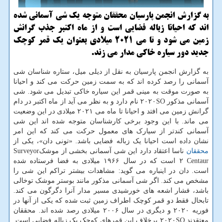
به گزارش انجمن پارسیان محققان متوجه یك شی آسمانی شده
اند كه احیانا زباله فضایی است و از ماه اكتبر جذب گرانش
زمین می شود و تا می ۲۰۲۱ میلادی بعنوان یك قمر كوچك
جدید دور سیاره خاكی مدار می زند.
به گزارش انجمن پارسیان به نقل از دیلی میل، ستاره شناسان شی
آسمانی را رصد کرده اند که به سمت زمین حرکت می کند و احیانا
به صورت موقت به مینی قمر این سیاره خاکی تبدیل می شود. شی
آسمانی مذکور ۲۰۲۰SO نام دارد و به نظر می آید از ماه اکتبر در دام
گرانش زمین می افتد و احیانا تا ماه می ۲۰۲۱ میلادی در این وضعیت
می ماند. با این وجود برخی کارشناسان متوجه شده اند این شی
آسمانی کندتر از سیارک های معمول حرکت می کند که این امر
نشان داده است احیانا یک زباله فضایی باشد. «تونی دان»، یکی از
محققان
ناسا اعتقاد دارد این شی آسمانی بخشی از موشکSurveyor
۲ Centaur است که در سال ۱۹۶۶ میلادی به فضا فرستاده شده
است. دان در اینباره می گوید: مشاهدات بیشتر تراکم این شی را
مشخص می کند. اگر شی آسمانی مذکور مانند بوستر موشک توخالی
باشد، فشار اشعه های خورشیدی مسیر مدار آنرا دگرگون می کند.
تابحال فقط دو قمر کوچک اطراف زمین ثبت شده که یکی از آنها در
فوریه ۲۰۲۰ و دیگری در سال ۲۰۰۶ میلادی رصد شده اند. محققان
معتقدند ۲۰۲۰SO برخلاف این قمرهای کوچک یک زباله فضایی است.